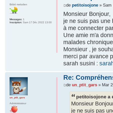
de
petitoisojone
» Sam 
Bébé melodien
Monsieur Bonjour,
je ne suis pas une h
Messages:
1
Inscription:
Sam 17 Déc 2022 13:00
à me connecter parc
Une amie m'a donnée
malades chroniques
Monsieur , je souhai
merci par avance po
sarah susini :
sara
Re: Compréhensi
de
un_ptit_gars
» Mar 2
petitoisojone a é
un_ptit_gars
Monsieur Bonjour
Administrateur
je ne suis pas une