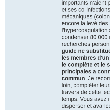
importants n'aient 
et ses co-infection
mécaniques (colonn
encore la levé des b
l'hypercoagulation
condenser 80 000 
recherches person
guide ne substitue
les membres d'un 
le complète et le 
principales a conna
commun
. Je reco
loin, compléter le
travers de cette lec
temps. Vous avez m
disperser et avance