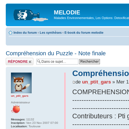
MELODIE
Maladies Environnementales, Les Options: Detoxifica
Index du forum
‹
Les synthèses
‹
E-book du forum melodie
Compréhension du Puzzle - Note finale
Répondre
Compréhension 
de
un_ptit_gars
» Mer 1
COMPREHENSION 
un_ptit_gars
------------------------
Administrateur
------------------------
Contributeurs : Pti 
Messages:
11132
------------------------
Inscription:
Ven 23 Nov 2007 07:00
Localisation:
Toulouse