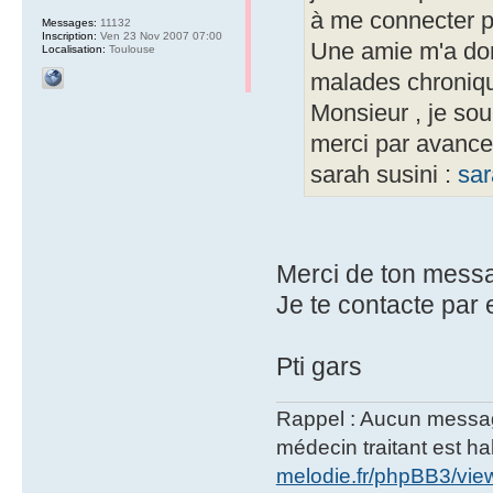
à me connecter pa
Messages:
11132
Inscription:
Ven 23 Nov 2007 07:00
Une amie m'a donn
Localisation:
Toulouse
malades chroniqu
Monsieur , je souh
merci par avance 
sarah susini :
sar
Merci de ton messag
Je te contacte par
Pti gars
Rappel : Aucun message 
médecin traitant est hab
melodie.fr/phpBB3/vi