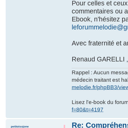
Pour celles et ceux
commentaires ou app
Ebook, n'hésitez pa
leforummelodie@g
Avec fraternité et a
Renaud GARELLI , a
Rappel : Aucun message 
médecin traitant est hab
melodie.fr/phpBB3/vi
Lisez l'e-book du foru
f=80&t=4197
Re: Compréhensi
petitoisojone