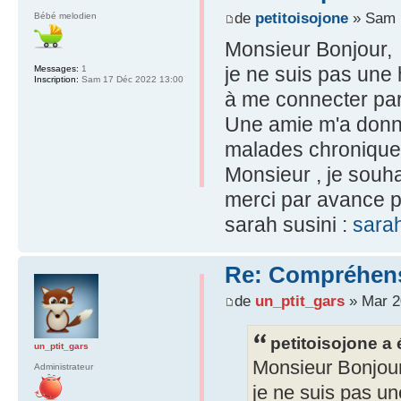
de
petitoisojone
» Sam 
Bébé melodien
Monsieur Bonjour,
je ne suis pas une h
Messages:
1
Inscription:
Sam 17 Déc 2022 13:00
à me connecter parc
Une amie m'a donnée
malades chroniques
Monsieur , je souhai
merci par avance po
sarah susini :
sara
Re: Compréhensi
de
un_ptit_gars
» Mar 2
petitoisojone a é
un_ptit_gars
Monsieur Bonjour
Administrateur
je ne suis pas une