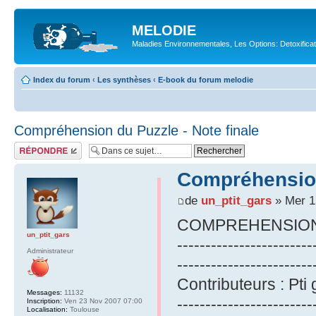
MELODIE
Maladies Environnementales, Les Options: Detoxifica
Index du forum
‹
Les synthèses
‹
E-book du forum melodie
Compréhension du Puzzle - Note finale
Répondre
Compréhension 
de
un_ptit_gars
» Mer 1
COMPREHENSION 
un_ptit_gars
------------------------
Administrateur
------------------------
Contributeurs : Pti 
Messages:
11132
------------------------
Inscription:
Ven 23 Nov 2007 07:00
Localisation:
Toulouse