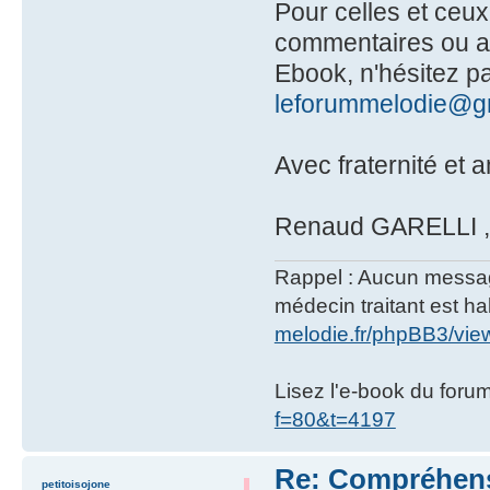
Pour celles et ceux
commentaires ou app
Ebook, n'hésitez pa
leforummelodie@g
Avec fraternité et a
Renaud GARELLI , a
Rappel : Aucun message 
médecin traitant est hab
melodie.fr/phpBB3/vi
Lisez l'e-book du foru
f=80&t=4197
Re: Compréhensi
petitoisojone