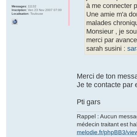
à me connecter pa
Messages:
11132
Inscription:
Ven 23 Nov 2007 07:00
Une amie m'a donn
Localisation:
Toulouse
malades chroniqu
Monsieur , je souh
merci par avance 
sarah susini :
sar
Merci de ton messag
Je te contacte par
Pti gars
Rappel : Aucun message 
médecin traitant est hab
melodie.fr/phpBB3/vi