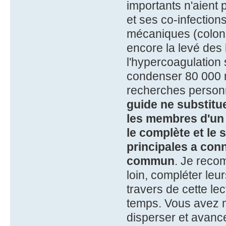
importants n'aient 
et ses co-infection
mécaniques (colonn
encore la levé des b
l'hypercoagulation
condenser 80 000 
recherches person
guide ne substitue
les membres d'un 
le complète et le 
principales a conna
commun
. Je reco
loin, compléter le
travers de cette lec
temps. Vous avez m
disperser et avance