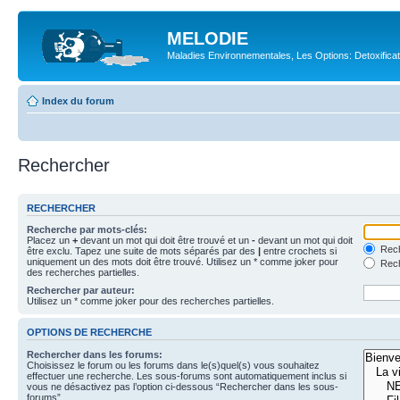
MELODIE
Maladies Environnementales, Les Options: Detoxifica
Index du forum
Rechercher
RECHERCHER
Recherche par mots-clés:
Placez un
+
devant un mot qui doit être trouvé et un
-
devant un mot qui doit
Rech
être exclu. Tapez une suite de mots séparés par des
|
entre crochets si
uniquement un des mots doit être trouvé. Utilisez un * comme joker pour
Rech
des recherches partielles.
Rechercher par auteur:
Utilisez un * comme joker pour des recherches partielles.
OPTIONS DE RECHERCHE
Rechercher dans les forums:
Choisissez le forum ou les forums dans le(s)quel(s) vous souhaitez
effectuer une recherche. Les sous-forums sont automatiquement inclus si
vous ne désactivez pas l’option ci-dessous “Rechercher dans les sous-
forums”.