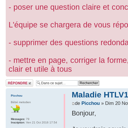
- poser une question claire et conc
L'équipe se chargera de vous répon
- supprimer des questions redond
- mettre en page, corriger la forme
clair et utile à tous
Répondre
Maladie HTLV
Picchou
de
Picchou
» Dim 20 No
Bébé melodien
Bonjour,
Messages:
79
Inscription:
Ven 21 Oct 2016 17:54