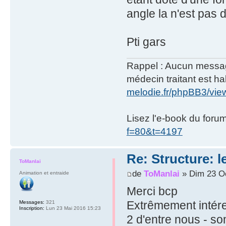
angle la n'est pas 
Pti gars
Rappel : Aucun message 
médecin traitant est hab
melodie.fr/phpBB3/vi
Lisez l'e-book du foru
f=80&t=4197
Re: Structure: l
ToManlai
de
ToManlai
» Dim 23 Oc
Animation et entraide
Merci bcp
Extrêmement intére
Messages:
321
Inscription:
Lun 23 Mai 2016 15:23
2 d'entre nous - s