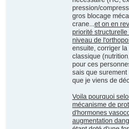
pression/compressi
gros blocage mécan
crane...
et on en re
priorité structurell
niveau de l'orthop
ensuite, corriger l
classique (nutritio
pour ces personnes 
sais que surement 
que je viens de déc
Voila pourquoi selo
mécanisme de prote
d'hormones vasocons
augmentation dange
étant doté d'une fo