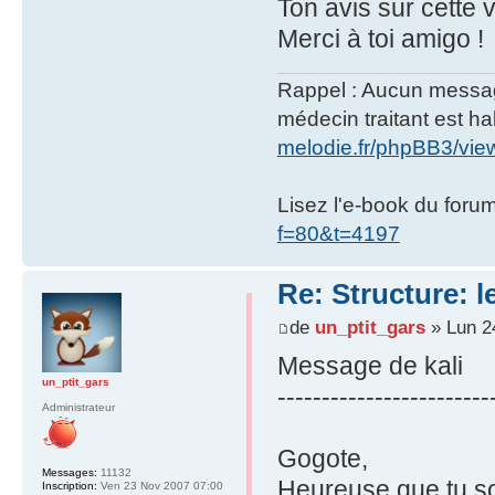
Ton avis sur cette
Merci à toi amigo !
Rappel : Aucun message 
médecin traitant est hab
melodie.fr/phpBB3/vi
Lisez l'e-book du foru
f=80&t=4197
Re: Structure: l
de
un_ptit_gars
» Lun 2
Message de kali
un_ptit_gars
------------------------
Administrateur
Gogote,
Messages:
11132
Heureuse que tu soi
Inscription:
Ven 23 Nov 2007 07:00