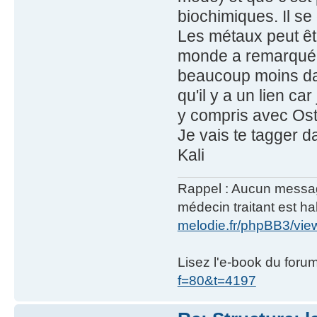
biochimiques. Il se
Les métaux peut êtr
monde a remarqué q
beaucoup moins dan
qu'il y a un lien c
y compris avec Os
Je vais te tagger da
Kali
Rappel : Aucun message 
médecin traitant est hab
melodie.fr/phpBB3/vi
Lisez l'e-book du foru
f=80&t=4197