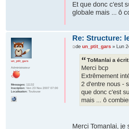
Et que donc c'est s
globale mais ... ô c
Re: Structure: l
de
un_ptit_gars
» Lun 2
ToManlai a écrit
un_ptit_gars
Merci bcp
Administrateur
Extrêmement inté
2 d'entre nous -
Messages:
11132
Inscription:
Ven 23 Nov 2007 07:00
que donc c'est su
Localisation:
Toulouse
mais ... ô combien
Merci Tomanlai, je s