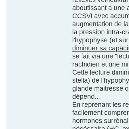
aboutissant a une 
CCSVI avec accumul
augmentation de la
la pression intra-c
l'hypophyse (et su
diminuer sa capaci
se fait via une "le
rachidien et une m
Cette lecture dimi
stella) de l'hypop
glande maitresse qu
dépend...
En reprenant les r
facilement compre
hormones surrénali
nécéssaire (HC, ext