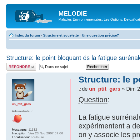
MELODIE
Maladies Environnementales, Les Options: Detoxifica
Index du forum
‹
Structure et squelette
‹
Une question précise?
Structure: le point bloquant ds la fatigue suréna
Répondre
Structure: le p
de
un_ptit_gars
» Dim 2
Question
:
un_ptit_gars
Administrateur
La fatigue surréna
expérimentent a de
Messages:
11132
on y associe les p
Inscription:
Ven 23 Nov 2007 07:00
Localisation:
Toulouse