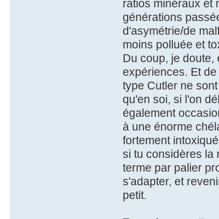
ratios minéraux et n
générations passée
d'asymétrie/de mal
moins polluée et to
Du coup, je doute,
expériences. Et de
type Cutler ne son
qu'en soi, si l'on
également occasion
à une énorme chéla
fortement intoxiqu
si tu considères l
terme par palier pr
s'adapter, et reveni
petit.