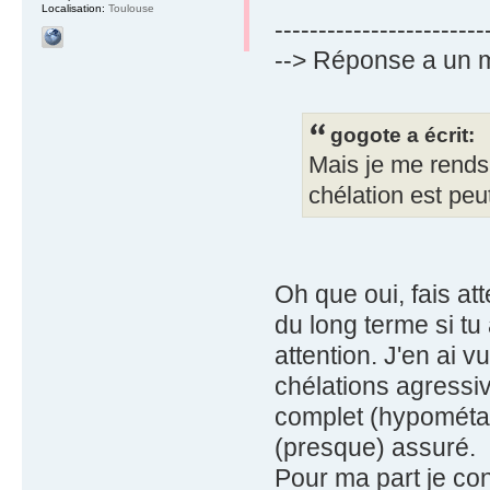
Localisation:
Toulouse
------------------------
--> Réponse a un 
gogote a écrit:
Mais je me rends 
chélation est peu
Oh que oui, fais a
du long terme si tu a
attention. J'en ai 
chélations agressi
complet (hypométab
(presque) assuré.
Pour ma part je con