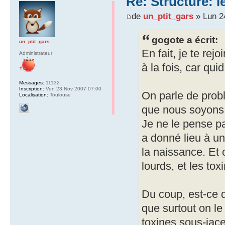
Re: Structure: l
de
un_ptit_gars
» Lun 2
gogote a écrit:
un_ptit_gars
En fait, je te re
Administrateur
à la fois, car qui
Messages:
11132
Inscription:
Ven 23 Nov 2007 07:00
On parle de prob
Localisation:
Toulouse
que nous soyons 
Je ne le pense pa
a donné lieu à u
la naissance. Et 
lourds, et les tox
Du coup, est-ce q
que surtout on le
toxines sous-jac