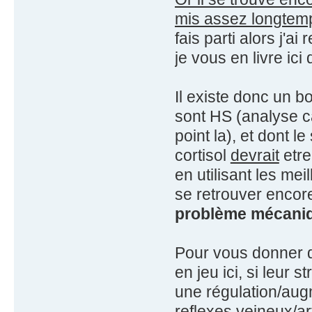
mis assez longtemp
fais parti alors j'a
je vous en livre ic
Il existe donc un 
sont HS (analyse ca
point la), et dont 
cortisol
devrait
etre
en utilisant les mei
se retrouver encore
problème mécaniqu
Pour vous donner q
en jeu ici, si leur s
une régulation/aug
reflexes veineux/ar