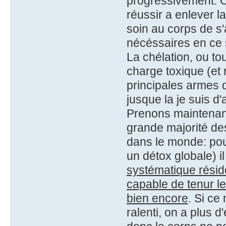
progressivement. O
réussir a enlever la
soin au corps de s'
nécéssaires en ce 
La chélation, ou to
charge toxique (et
principales armes q
jusque la je suis d'
Prenons maintenant
grande majorité de
dans le monde: pou
un détox globale) i
systématique réside 
capable de tenur l
bien encore
. Si ce
ralenti, on a plus 