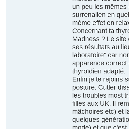
un peu les mêmes et
surrenalien en quel
même effet en rela
Concernant ta thyro
Madness ? Le site d
ses résultats au li
laboratoire" car no
apparence correct e
thyroïdien adapté.
Enfin je te rejoins 
posture. Cutler dis
les troubles most 
filles aux UK. Il 
mâchoires etc) et 
quelques génération
mode) et que c'est