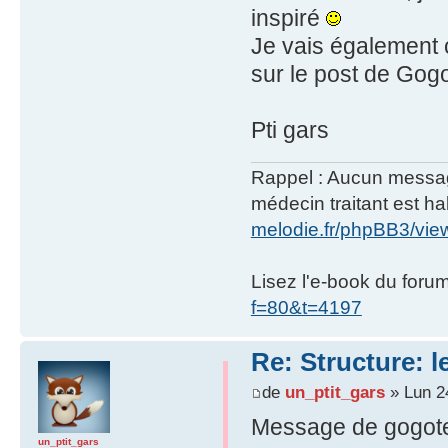
inspiré
Je vais également c
sur le post de Gogo
Pti gars
Rappel : Aucun message 
médecin traitant est hab
melodie.fr/phpBB3/vi
Lisez l'e-book du foru
f=80&t=4197
Re: Structure: l
de
un_ptit_gars
» Lun 2
Message de gogot
un_ptit_gars