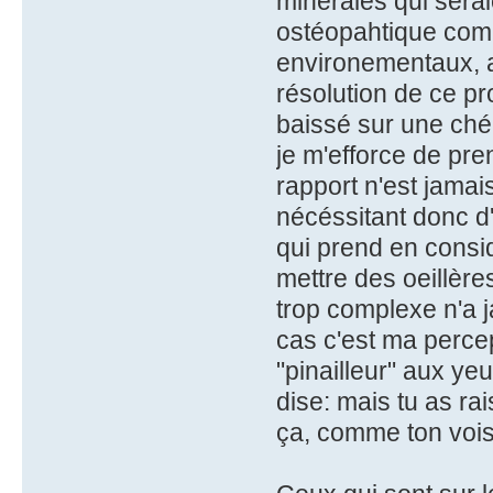
minérales qui sera
ostéopahtique comp
environementaux, al
résolution de ce prob
baissé sur une chéla
je m'efforce de pre
rapport n'est jamais
nécéssitant donc d'a
qui prend en consi
mettre des oeillèr
trop complexe n'a j
cas c'est ma percep
"pinailleur" aux ye
dise: mais tu as rais
ça, comme ton voisin