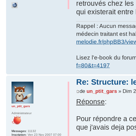
retrouvés chez les 
qui existerait entre
Rappel : Aucun message 
médecin traitant est hab
melodie.fr/phpBB3/vi
Lisez l'e-book du foru
f=80&t=4197
Re: Structure: l
de
un_ptit_gars
» Dim 2
Réponse
:
un_ptit_gars
Administrateur
Pour répondre a cet
que j'avais deja po
Messages:
11132
Inscription:
Ven 23 Nov 2007 07:00