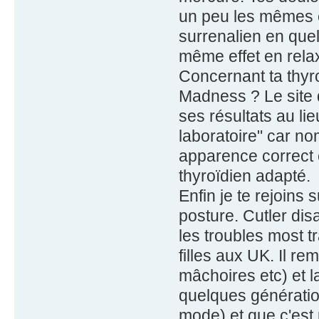
un peu les mêmes et
surrenalien en quel
même effet en rela
Concernant ta thyro
Madness ? Le site d
ses résultats au li
laboratoire" car no
apparence correct e
thyroïdien adapté.
Enfin je te rejoins 
posture. Cutler dis
les troubles most 
filles aux UK. Il 
mâchoires etc) et 
quelques génération
mode) et que c'est