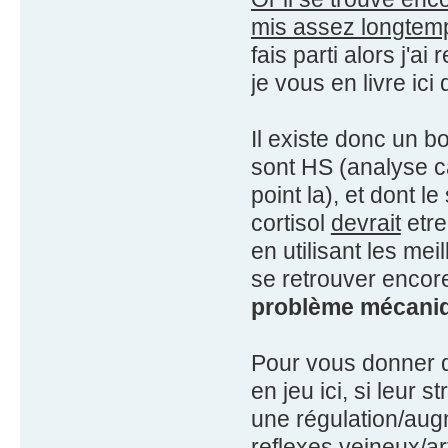
mis assez longtemp
fais parti alors j'a
je vous en livre ic
Il existe donc un 
sont HS (analyse ca
point la), et dont 
cortisol
devrait
etre
en utilisant les mei
se retrouver encore
problème mécaniqu
Pour vous donner q
en jeu ici, si leur s
une régulation/aug
reflexes veineux/ar