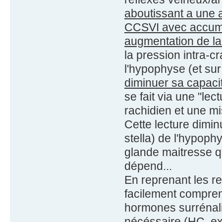
aboutissant a une 
CCSVI avec accumul
augmentation de la
la pression intra-c
l'hypophyse (et su
diminuer sa capaci
se fait via une "le
rachidien et une m
Cette lecture dimi
stella) de l'hypop
glande maitresse qu
dépend...
En reprenant les r
facilement compre
hormones surrénali
nécéssaire (HC, ext