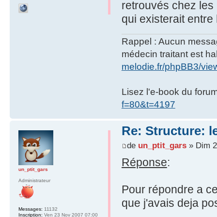
retrouvés chez les 
qui existerait entre
Rappel : Aucun message 
médecin traitant est hab
melodie.fr/phpBB3/vi
Lisez l'e-book du foru
f=80&t=4197
Re: Structure: l
de
un_ptit_gars
» Dim 2
Réponse
:
un_ptit_gars
Administrateur
Pour répondre a cet
que j'avais deja po
Messages:
11132
Inscription:
Ven 23 Nov 2007 07:00