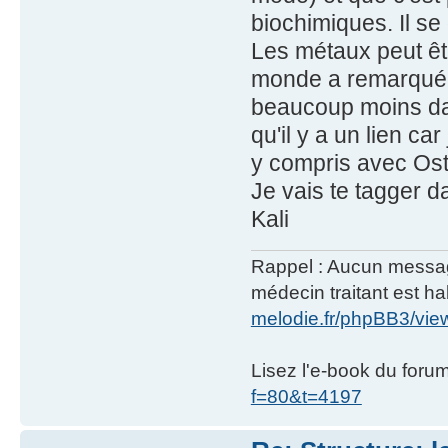
biochimiques. Il se
Les métaux peut êtr
monde a remarqué q
beaucoup moins dan
qu'il y a un lien c
y compris avec Os
Je vais te tagger da
Kali
Rappel : Aucun message 
médecin traitant est hab
melodie.fr/phpBB3/vi
Lisez l'e-book du foru
f=80&t=4197