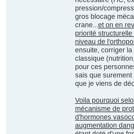
pression/compressi
gros blocage mécan
crane...
et on en re
priorité structurell
niveau de l'orthop
ensuite, corriger l
classique (nutritio
pour ces personnes 
sais que surement 
que je viens de déc
Voila pourquoi selo
mécanisme de prote
d'hormones vasocons
augmentation dange
étant doté d'une fo