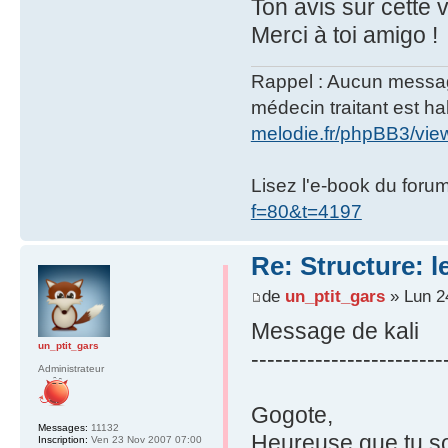
Ton avis sur cette
Merci à toi amigo !
Rappel : Aucun message 
médecin traitant est hab
melodie.fr/phpBB3/vi
Lisez l'e-book du foru
f=80&t=4197
Re: Structure: l
de
un_ptit_gars
» Lun 2
Message de kali
un_ptit_gars
------------------------
Administrateur
Gogote,
Messages:
11132
Heureuse que tu soi
Inscription:
Ven 23 Nov 2007 07:00