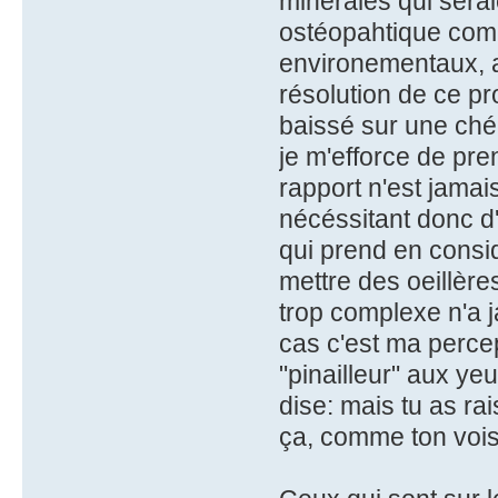
minérales qui sera
ostéopahtique comp
environementaux, al
résolution de ce prob
baissé sur une chéla
je m'efforce de pre
rapport n'est jamais
nécéssitant donc d'a
qui prend en consi
mettre des oeillèr
trop complexe n'a j
cas c'est ma percep
"pinailleur" aux ye
dise: mais tu as rais
ça, comme ton voisin