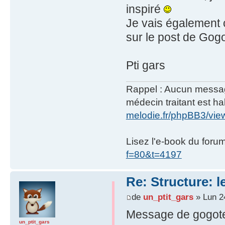
inspiré
Je vais également c
sur le post de Gogo
Pti gars
Rappel : Aucun message 
médecin traitant est hab
melodie.fr/phpBB3/vi
Lisez l'e-book du foru
f=80&t=4197
Re: Structure: l
de
un_ptit_gars
» Lun 2
Message de gogot
un_ptit_gars