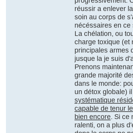
progressivement. O
réussir a enlever la
soin au corps de s'
nécéssaires en ce 
La chélation, ou to
charge toxique (et
principales armes q
jusque la je suis d'
Prenons maintenant
grande majorité de
dans le monde: pou
un détox globale) i
systématique réside 
capable de tenur l
bien encore
. Si ce
ralenti, on a plus 