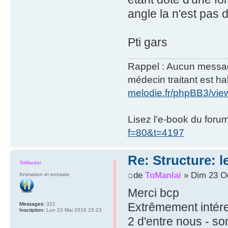
angle la n'est pas 
Pti gars
Rappel : Aucun message 
médecin traitant est hab
melodie.fr/phpBB3/vi
Lisez l'e-book du foru
f=80&t=4197
Re: Structure: l
ToManlai
de
ToManlai
» Dim 23 Oc
Animation et entraide
Merci bcp
Extrêmement intére
Messages:
321
Inscription:
Lun 23 Mai 2016 15:23
2 d'entre nous - s