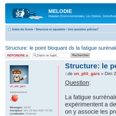
MELODIE
Maladies Environnementales, Les Options: Detoxifica
Index du forum
‹
Structure et squelette
‹
Une question précise?
Structure: le point bloquant ds la fatigue suréna
Répondre
Structure: le p
de
un_ptit_gars
» Dim 2
Question
:
un_ptit_gars
Administrateur
La fatigue surréna
expérimentent a de
Messages:
11132
on y associe les p
Inscription:
Ven 23 Nov 2007 07:00
Localisation:
Toulouse