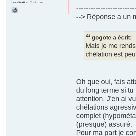
Localisation:
Toulouse
------------------------
--> Réponse a un 
gogote a écrit:
Mais je me rends 
chélation est peu
Oh que oui, fais a
du long terme si tu a
attention. J'en ai 
chélations agressi
complet (hypométab
(presque) assuré.
Pour ma part je con