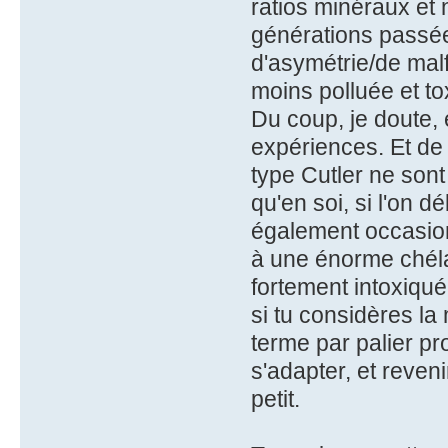
ratios minéraux et n
générations passée
d'asymétrie/de mal
moins polluée et to
Du coup, je doute,
expériences. Et de
type Cutler ne son
qu'en soi, si l'on
également occasion
à une énorme chéla
fortement intoxiqu
si tu considères l
terme par palier pr
s'adapter, et reveni
petit.