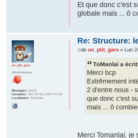
Et que donc c'est s
globale mais ... ô c
Re: Structure: l
de
un_ptit_gars
» Lun 2
ToManlai a écrit
un_ptit_gars
Merci bcp
Administrateur
Extrêmement inté
2 d'entre nous -
Messages:
11132
Inscription:
Ven 23 Nov 2007 07:00
que donc c'est su
Localisation:
Toulouse
mais ... ô combien
Merci Tomanlai, je s