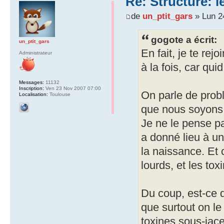
Re: Structure: l
de
un_ptit_gars
» Lun 2
gogote a écrit:
un_ptit_gars
En fait, je te re
Administrateur
à la fois, car qui
Messages:
11132
Inscription:
Ven 23 Nov 2007 07:00
On parle de prob
Localisation:
Toulouse
que nous soyons 
Je ne le pense pa
a donné lieu à u
la naissance. Et 
lourds, et les tox
Du coup, est-ce q
que surtout on le
toxines sous-jac