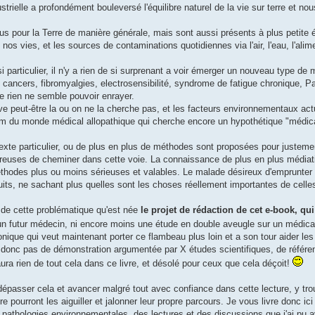
ndustrielle a profondément bouleversé l'équilibre naturel de la vie sur terre et
us pour la Terre de manière générale, mais sont aussi présents à plus petite 
os vies, et les sources de contaminations quotidiennes via l'air, l'eau, l'alim
 particulier, il n'y a rien de si surprenant a voir émerger un nouveau type de
 cancers, fibromyalgies, electrosensibilité, syndrome de fatigue chronique, Pa
ue rien ne semble pouvoir enrayer.
ve peut-être la ou on ne la cherche pas, et les facteurs environnementaux act
dam du monde médical allopathique qui cherche encore un hypothétique "médic
xte particulier, ou de plus en plus de méthodes sont proposées pour justement se
reuses de cheminer dans cette voie. La connaissance de plus en plus médiatisé
hodes plus ou moins sérieuses et valables. Le malade désireux d'emprunter 
uits, ne sachant plus quelles sont les choses réellement importantes de celle
n de cette problématique qu'est née
le projet de rédaction de cet e-book, qui
d'un futur médecin, ni encore moins une étude en double aveugle sur un médic
ique qui veut maintenant porter ce flambeau plus loin et a son tour aider les
 donc pas de démonstration argumentée par X études scientifiques, de référen
aura rien de tout cela dans ce livre, et désolé pour ceux que cela déçoit!
dépasser cela et avancer malgré tout avec confiance dans cette lecture, y tro
père pourront les aiguiller et jalonner leur propre parcours. Je vous livre don
 pathologies environnementales, des lectures et des discussions que j'ai p