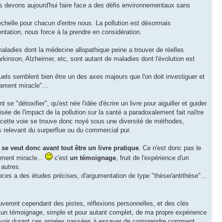
 nous devons aujourd'hui faire face a des défis environnementaux sans
échelle pour chacun d'entre nous. La pollution est désormais
entation, nous force à la prendre en considération.
 maladies dont la médecine allopathique peine a trouver de réelles
rkinson, Alzheimer, etc, sont autant de maladies dont l'évolution est
uels semblent bien être un des axes majeurs que l'on doit investiguer et
ament miracle"...
 "détoxifier", qu'est née l'idée d'écrire un livre pour aiguiller et guider
e de l'impact de la pollution sur la santé a paradoxalement fait naître
cette voie se trouve donc noyé sous une diversité de méthodes,
s relevant du surperflue ou du commercial pur.
 se veut donc avant tout être un livre pratique
. Ce n'est donc pas le
ament miracle...
c'est
un témoignage
, fruit de l'expérience d'un
 autres.
ces a des études précises, d'argumentation de type "thèse/antithèse"...
uveront cependant des pistes, réflexions personnelles, et des clés
c ici un témoignage, simple et pour autant complet, de ma propre expérience
u avoir durant ces années passées à essayer de comprendre comment