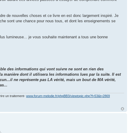
re de nouvelles choses et ce livre en est donc largement inspiré. Je
erche sont une chance pour nous tous, et dont les enseignements se
t plus lumineuse... je vous souhaite maintenant a tous une bonne
ble des informations qui vont suivre ne sont en rien des
anière dont il utilisera les informations lues par la suite. Il est
un...il ne représente pas LA vérité, mais un bout de MA vérité,
as...
rire un traitement-
www.forum-melodie.fr/phpBB3/viewtopic.php?f=53&t=2869
.