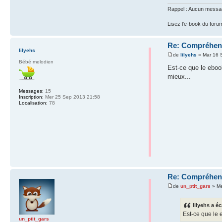
Rappel : Aucun message 
Lisez l'e-book du foru
Re: Compréhens
lilyehs
de
lilyehs
» Mar 16 
Bébé melodien
Est-ce que le eboo
mieux...
Messages:
15
Inscription:
Mer 25 Sep 2013 21:58
Localisation:
78
Re: Compréhens
de
un_ptit_gars
» Me
lilyehs a éc
Est-ce que le 
un_ptit_gars