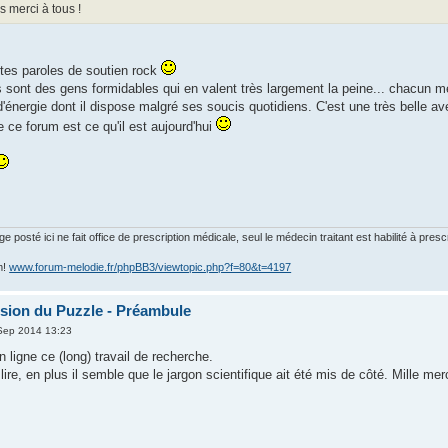
s merci à tous !
tes paroles de soutien rock
sont des gens formidables qui en valent très largement la peine... chacun met 
'énergie dont il dispose malgré ses soucis quotidiens. C'est une très belle ave
e ce forum est ce qu'il est aujourd'hui
posté ici ne fait office de prescription médicale, seul le médecin traitant est habilité à presc
m!
www.forum-melodie.fr/phpBB3/viewtopic.php?f=80&t=4197
ion du Puzzle - Préambule
Sep 2014 13:23
n ligne ce (long) travail de recherche.
re, en plus il semble que le jargon scientifique ait été mis de côté. Mille merc