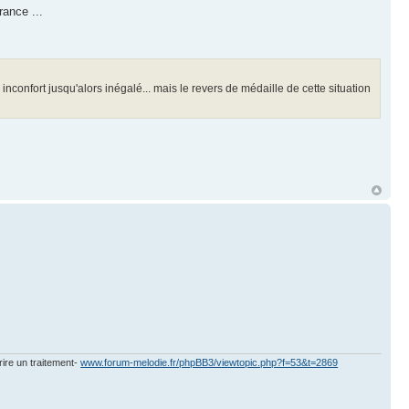
rance ...
onfort jusqu'alors inégalé... mais le revers de médaille de cette situation
rire un traitement-
www.forum-melodie.fr/phpBB3/viewtopic.php?f=53&t=2869