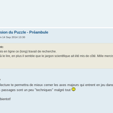
ion du Puzzle - Préambule
m 14 Sep 2014 13:30
rit:
is en ligne ce (long) travail de recherche.
e lire, en plus il semble que le jargon scientifique ait été mis de côté. Mille mercis
lecture te permettra de mieux cerner les axes majeurs qui entrent en jeu dans
s passages sont un peu "techniques" malgré tout
bientot!