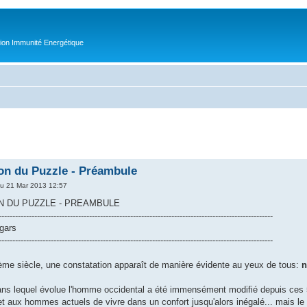
tion Immunité Energétique
n du Puzzle - Préambule
u 21 Mar 2013 12:57
 DU PUZZLE - PREAMBULE
----------------------------------------------------------------------------------------------------
 gars
----------------------------------------------------------------------------------------------------
me siècle, une constatation apparaît de manière évidente au yeux de tous:
n
ns lequel évolue l'homme occidental a été immensément modifié depuis ces 5
 aux hommes actuels de vivre dans un confort jusqu'alors inégalé... mais le r