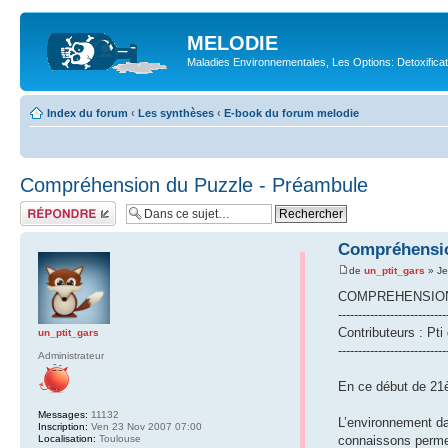
MELODIE
Maladies Environnementales, Les Options: Detoxifica
Index du forum
‹
Les synthèses
‹
E-book du forum melodie
Compréhension du Puzzle - Préambule
Répondre
Compréhensio
de
un_ptit_gars
» Je
COMPREHENSION
---------------------------
Contributeurs : Pti
un_ptit_gars
---------------------------
Administrateur
En ce début de 21è
Messages:
11132
L’environnement da
Inscription:
Ven 23 Nov 2007 07:00
Localisation:
Toulouse
connaissons permet