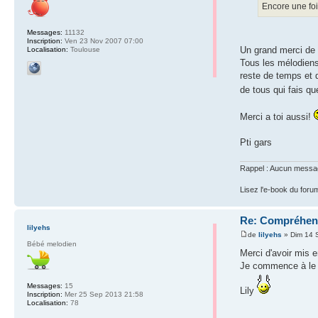
Encore une foi
Messages:
11132
Inscription:
Ven 23 Nov 2007 07:00
Un grand merci de 
Localisation:
Toulouse
Tous les mélodiens 
reste de temps et d
de tous qui fais qu
Merci a toi aussi!
Pti gars
Rappel : Aucun message 
Lisez l'e-book du foru
Re: Compréhens
lilyehs
de
lilyehs
» Dim 14 
Bébé melodien
Merci d'avoir mis e
Je commence à le li
Messages:
15
Lily
Inscription:
Mer 25 Sep 2013 21:58
Localisation:
78