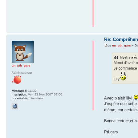
Re: Compréhens
de
un_ptit_gars
» Di
lilyehs a éc
Merci d'avoir m
un_ptit_gars
Je commence à l
Administrateur
Lily
Messages:
11132
Inscription:
Ven 23 Nov 2007 07:00
Avec plaisir lily!
Localisation:
Toulouse
J'espère que cette 
même, car certain
Bonne lecture et a 
Pti gars