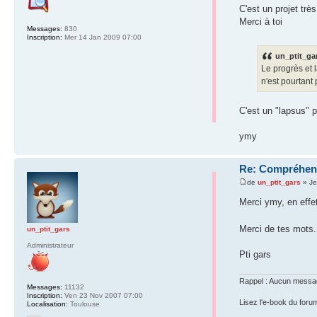
C'est un projet trè
Merci à toi
Messages:
830
Inscription:
Mer 14 Jan 2009 07:00
un_ptit_gar
Le progrès et 
n'est pourtant 
C'est un "lapsus" p
ymy
Re: Compréhens
de
un_ptit_gars
» Je
Merci ymy, en effet
Merci de tes mots
un_ptit_gars
Administrateur
Pti gars
Rappel : Aucun message 
Messages:
11132
Inscription:
Ven 23 Nov 2007 07:00
Lisez l'e-book du foru
Localisation:
Toulouse