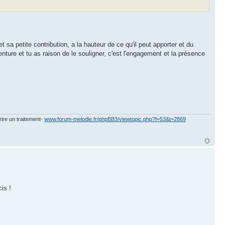
sa petite contribution, a la hauteur de ce qu'il peut apporter et du
nture et tu as raison de le souligner, c'est l'engagement et la présence
rire un traitement-
www.forum-melodie.fr/phpBB3/viewtopic.php?f=53&t=2869
is !