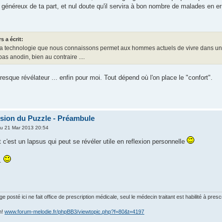
s généreux de ta part, et nul doute qu'il servira à bon nombre de malades en er
s a écrit:
la technologie que nous connaissons permet aux hommes actuels de vivre dans un inc
pas anodin, bien au contraire ....
resque révélateur ... enfin pour moi. Tout dépend où l'on place le "confort".
ion du Puzzle - Préambule
u 21 Mar 2013 20:54
 c'est un lapsus qui peut se révéler utile en reflexion personnelle
..
posté ici ne fait office de prescription médicale, seul le médecin traitant est habilité à presc
m!
www.forum-melodie.fr/phpBB3/viewtopic.php?f=80&t=4197