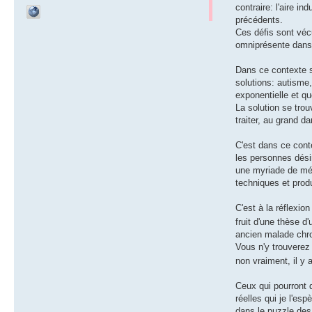
contraire: l'aire i
précédents.
Ces défis sont véc
omniprésente dans n
Dans ce contexte si
solutions: autisme,
exponentielle et q
La solution se trou
traiter, au grand 
C'est dans ce conte
les personnes dési
une myriade de mét
techniques et prod
C'est à la réflexio
fruit d'une thèse 
ancien malade chron
Vous n'y trouverez
non vraiment, il y 
Ceux qui pourront 
réelles qui je l'es
dans le puzzle des