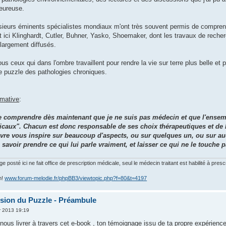
heureuse.
sieurs éminents spécialistes mondiaux m'ont très souvent permis de comprend
t ici Klinghardt, Cutler, Buhner, Yasko, Shoemaker, dont les travaux de rech
 largement diffusés.
ous ceux qui dans l'ombre travaillent pour rendre la vie sur terre plus belle e
e puzzle des pathologies chroniques.
rmative
:
de comprendre dès maintenant que je ne suis pas médecin et que l'ensem
caux". Chacun est donc responsable de ses choix thérapeutiques et de la m
ivre vous inspire sur beaucoup d'aspects, ou sur quelques un, ou sur auc
avoir prendre ce qui lui parle vraiment, et laisser ce qui ne le touche p
posté ici ne fait office de prescription médicale, seul le médecin traitant est habilité à presc
m!
www.forum-melodie.fr/phpBB3/viewtopic.php?f=80&t=4197
ion du Puzzle - Préambule
r 2013 19:19
nous livrer à travers cet e-book , ton témoignage issu de ta propre expérience