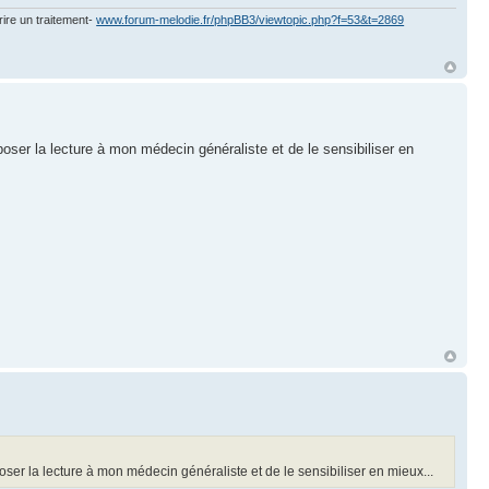
rire un traitement-
www.forum-melodie.fr/phpBB3/viewtopic.php?f=53&t=2869
oser la lecture à mon médecin généraliste et de le sensibiliser en
ser la lecture à mon médecin généraliste et de le sensibiliser en mieux...