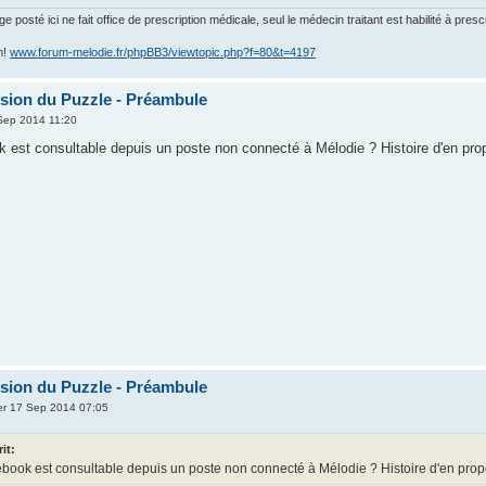
posté ici ne fait office de prescription médicale, seul le médecin traitant est habilité à presc
m!
www.forum-melodie.fr/phpBB3/viewtopic.php?f=80&t=4197
ion du Puzzle - Préambule
Sep 2014 11:20
k est consultable depuis un poste non connecté à Mélodie ? Histoire d'en prop
ion du Puzzle - Préambule
r 17 Sep 2014 07:05
rit:
ebook est consultable depuis un poste non connecté à Mélodie ? Histoire d'en propo