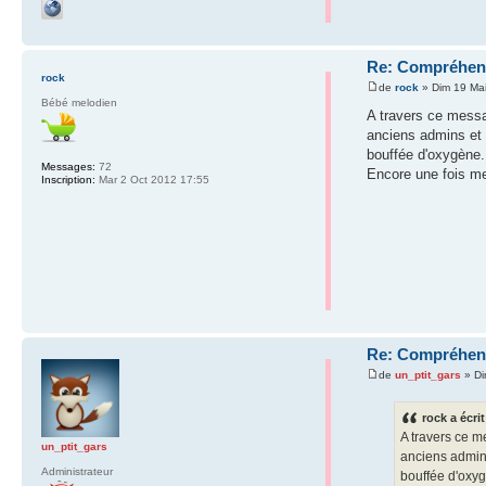
Re: Compréhens
rock
de
rock
» Dim 19 Ma
Bébé melodien
A travers ce messag
anciens admins et m
bouffée d'oxygène.
Messages:
72
Encore une fois me
Inscription:
Mar 2 Oct 2012 17:55
Re: Compréhens
de
un_ptit_gars
» Di
rock a écrit
A travers ce m
un_ptit_gars
anciens admins
Administrateur
bouffée d'oxy