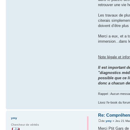
retrouver une vie 
Les travaux de plu
citerais simplemen
doivent d’être plus
Merci a eux, et a t
immersion...dans l
Note légale et info
Il est important 
"diagnostics médi
possible que ce l
donc a chacun de s
Rappel : Aucun message 
Lisez l'e-book du foru
Re: Compréhens
ymy
de
ymy
» Jeu 21 Ma
Chercheur de vérités
Merci Ptit Gars de 