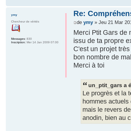
Re: Compréhens
ymy
de
ymy
» Jeu 21 Mar 20
Chercheur de vérités
Merci Ptit Gars de 
issu de ta propre e
Messages:
830
Inscription:
Mer 14 Jan 2009 07:00
C'est un projet très
bon nombre de mala
Merci à toi
un_ptit_gars a é
Le progrès et la
hommes actuels de
mais le revers de
anodin, bien au co