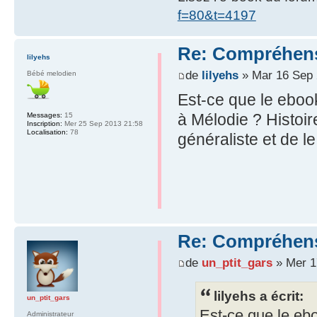
f=80&t=4197
Re: Compréhens
lilyehs
de
lilyehs
» Mar 16 Sep 
Bébé melodien
Est-ce que le eboo
à Mélodie ? Histoi
Messages:
15
Inscription:
Mer 25 Sep 2013 21:58
Localisation:
78
généraliste et de le
Re: Compréhens
de
un_ptit_gars
» Mer 1
lilyehs a écrit:
un_ptit_gars
Est-ce que le eb
Administrateur