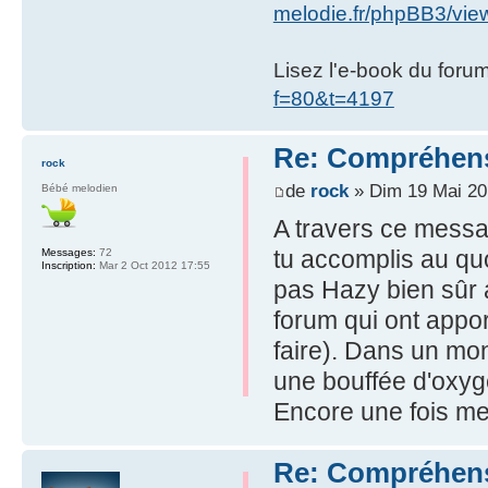
melodie.fr/phpBB3/vi
Lisez l'e-book du foru
f=80&t=4197
Re: Compréhens
rock
de
rock
» Dim 19 Mai 20
Bébé melodien
A travers ce messa
tu accomplis au quot
Messages:
72
Inscription:
Mar 2 Oct 2012 17:55
pas Hazy bien sûr 
forum qui ont apport
faire). Dans un mon
une bouffée d'oxyg
Encore une fois mer
Re: Compréhens