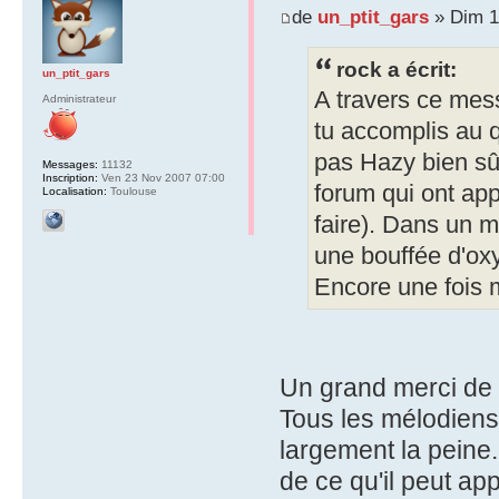
de
un_ptit_gars
» Dim 1
rock a écrit:
un_ptit_gars
A travers ce mess
Administrateur
tu accomplis au qu
pas Hazy bien sû
Messages:
11132
Inscription:
Ven 23 Nov 2007 07:00
forum qui ont appo
Localisation:
Toulouse
faire). Dans un m
une bouffée d'ox
Encore une fois m
Un grand merci de 
Tous les mélodiens
largement la peine.
de ce qu'il peut app