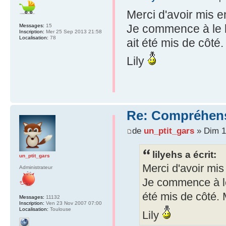
Merci d'avoir mis e
Je commence à le li
Messages:
15
Inscription:
Mer 25 Sep 2013 21:58
Localisation:
78
ait été mis de côté.
Lily
Re: Compréhens
de
un_ptit_gars
» Dim 1
lilyehs a écrit:
un_ptit_gars
Merci d'avoir mis
Administrateur
Je commence à le 
été mis de côté. M
Messages:
11132
Inscription:
Ven 23 Nov 2007 07:00
Localisation:
Toulouse
Lily