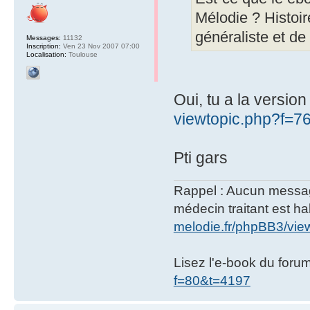
Mélodie ? Histoi
généraliste et de 
Messages:
11132
Inscription:
Ven 23 Nov 2007 07:00
Localisation:
Toulouse
Oui, tu a la version
viewtopic.php?f=7
Pti gars
Rappel : Aucun message 
médecin traitant est hab
melodie.fr/phpBB3/vi
Lisez l'e-book du foru
f=80&t=4197