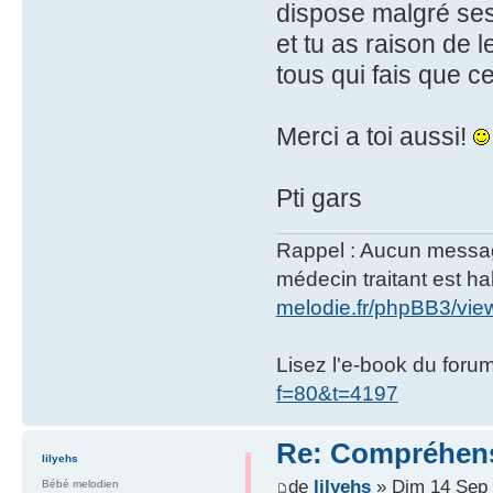
dispose malgré ses 
et tu as raison de 
tous qui fais que ce
Merci a toi aussi!
Pti gars
Rappel : Aucun message 
médecin traitant est hab
melodie.fr/phpBB3/vi
Lisez l'e-book du foru
f=80&t=4197
Re: Compréhens
lilyehs
de
lilyehs
» Dim 14 Sep 
Bébé melodien