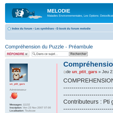
MELODIE
Maladies Environnementales, Les Options: Detoxifica
Index du forum
‹
Les synthèses
‹
E-book du forum melodie
Compréhension du Puzzle - Préambule
Répondre
Compréhension
de
un_ptit_gars
» Jeu 2
COMPREHENSION
un_ptit_gars
------------------------
Administrateur
------------------------
Contributeurs : Pti 
Messages:
11132
------------------------
Inscription:
Ven 23 Nov 2007 07:00
Localisation:
Toulouse