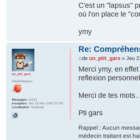
C'est un "lapsus" p
où l'on place le "con
ymy
Re: Compréhens
de
un_ptit_gars
» Jeu 2
Merci ymy, en effet 
un_ptit_gars
reflexion personne
Administrateur
Merci de tes mots.
Messages:
11132
Inscription:
Ven 23 Nov 2007 07:00
Localisation:
Toulouse
Pti gars
Rappel : Aucun message 
médecin traitant est hab