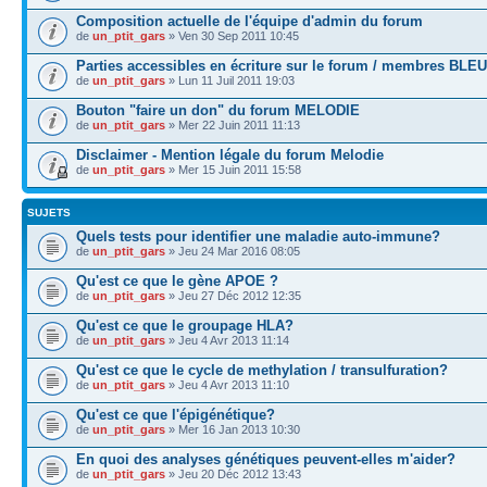
Composition actuelle de l'équipe d'admin du forum
de
un_ptit_gars
» Ven 30 Sep 2011 10:45
Parties accessibles en écriture sur le forum / membres BLEU
de
un_ptit_gars
» Lun 11 Juil 2011 19:03
Bouton "faire un don" du forum MELODIE
de
un_ptit_gars
» Mer 22 Juin 2011 11:13
Disclaimer - Mention légale du forum Melodie
de
un_ptit_gars
» Mer 15 Juin 2011 15:58
SUJETS
Quels tests pour identifier une maladie auto-immune?
de
un_ptit_gars
» Jeu 24 Mar 2016 08:05
Qu'est ce que le gène APOE ?
de
un_ptit_gars
» Jeu 27 Déc 2012 12:35
Qu'est ce que le groupage HLA?
de
un_ptit_gars
» Jeu 4 Avr 2013 11:14
Qu'est ce que le cycle de methylation / transulfuration?
de
un_ptit_gars
» Jeu 4 Avr 2013 11:10
Qu'est ce que l'épigénétique?
de
un_ptit_gars
» Mer 16 Jan 2013 10:30
En quoi des analyses génétiques peuvent-elles m'aider?
de
un_ptit_gars
» Jeu 20 Déc 2012 13:43