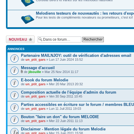
Melodiens testeurs de nouveautés : les retours d'exp
Pour les tests de compléments novateurs ou prometteurs, c'est ici!
Ecrire un nouveau
sujet
ANNONCES
Partenaire MAILNJOY: outil de vérification d'adresses email
de
un_ptit_gars
» Lun 17 Juin 2024 15:52
Message d'accueil
de
jibouille
» Mar 25 Nov 2014 11:17
E-book du forum Melodie
de
un_ptit_gars
» Mer 20 Mar 2013 20:32
Composition actuelle de l'équipe d'admin du forum
de
un_ptit_gars
» Ven 30 Sep 2011 10:45
Parties accessibles en écriture sur le forum / membres BLEU
de
un_ptit_gars
» Lun 11 Juil 2011 19:03
Bouton "faire un don" du forum MELODIE
de
un_ptit_gars
» Mer 22 Juin 2011 11:13
Disclaimer - Mention légale du forum Melodie
de
un_ptit_gars
» Mer 15 Juin 2011 15:58