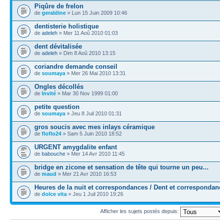
Piqûre de frelon
de
geraldine
» Lun 15 Juin 2009 10:46
dentisterie holistique
de
adeleh
» Mer 11 Aoû 2010 01:03
dent dévitalisée
de
adeleh
» Dim 8 Aoû 2010 13:15
coriandre demande conseil
de
soumaya
» Mer 26 Mai 2010 13:31
Ongles décollés
de
Invité
» Mar 30 Nov 1999 01:00
petite question
de
soumaya
» Jeu 8 Juil 2010 01:31
gros soucis avec mes inlays céramique
de
floflo24
» Sam 5 Juin 2010 18:52
URGENT amygdalite enfant
de
babouche
» Mer 14 Avr 2010 11:45
bridge en zicone et sensation de tête qui tourne un peu...
de
maud
» Mer 21 Avr 2010 16:53
Heures de la nuit et correspondances / Dent et correspondan
de
dolce vita
» Jeu 1 Juil 2010 19:26
Afficher les sujets postés depuis: