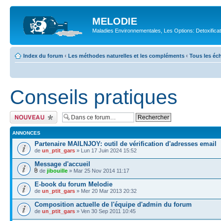
MELODIE
Maladies Environnementales, Les Options: Detoxifica
Index du forum
‹
Les méthodes naturelles et les compléments
‹
Tous les éch
Conseils pratiques
Ecrire un nouveau
sujet
ANNONCES
Partenaire MAILNJOY: outil de vérification d'adresses email
de
un_ptit_gars
» Lun 17 Juin 2024 15:52
Message d'accueil
de
jibouille
» Mar 25 Nov 2014 11:17
E-book du forum Melodie
de
un_ptit_gars
» Mer 20 Mar 2013 20:32
Composition actuelle de l'équipe d'admin du forum
de
un_ptit_gars
» Ven 30 Sep 2011 10:45