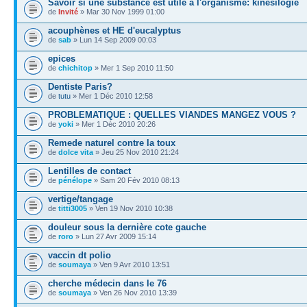
Savoir si une substance est utile a l'organisme: kinésilogie
de
Invité
» Mar 30 Nov 1999 01:00
acouphènes et HE d'eucalyptus
de
sab
» Lun 14 Sep 2009 00:03
epices
de
chichitop
» Mer 1 Sep 2010 11:50
Dentiste Paris?
de
tutu
» Mer 1 Déc 2010 12:58
PROBLEMATIQUE : QUELLES VIANDES MANGEZ VOUS ?
de
yoki
» Mer 1 Déc 2010 20:26
Remede naturel contre la toux
de
dolce vita
» Jeu 25 Nov 2010 21:24
Lentilles de contact
de
pénélope
» Sam 20 Fév 2010 08:13
vertige/tangage
de
titti3005
» Ven 19 Nov 2010 10:38
douleur sous la dernière cote gauche
de
roro
» Lun 27 Avr 2009 15:14
vaccin dt polio
de
soumaya
» Ven 9 Avr 2010 13:51
cherche médecin dans le 76
de
soumaya
» Ven 26 Nov 2010 13:39