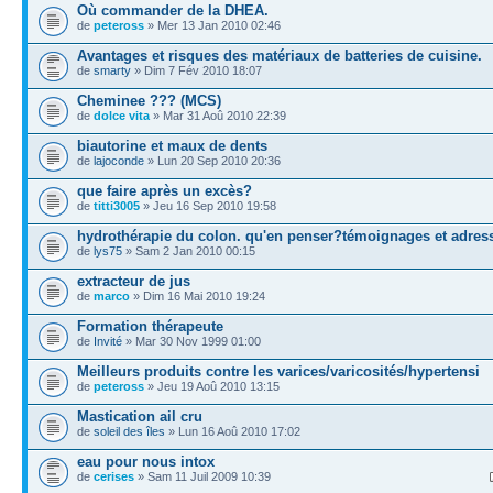
Où commander de la DHEA.
de
peteross
» Mer 13 Jan 2010 02:46
Avantages et risques des matériaux de batteries de cuisine.
de
smarty
» Dim 7 Fév 2010 18:07
Cheminee ??? (MCS)
de
dolce vita
» Mar 31 Aoû 2010 22:39
biautorine et maux de dents
de
lajoconde
» Lun 20 Sep 2010 20:36
que faire après un excès?
de
titti3005
» Jeu 16 Sep 2010 19:58
hydrothérapie du colon. qu'en penser?témoignages et adres
de
lys75
» Sam 2 Jan 2010 00:15
extracteur de jus
de
marco
» Dim 16 Mai 2010 19:24
Formation thérapeute
de
Invité
» Mar 30 Nov 1999 01:00
Meilleurs produits contre les varices/varicosités/hypertensi
de
peteross
» Jeu 19 Aoû 2010 13:15
Mastication ail cru
de
soleil des îles
» Lun 16 Aoû 2010 17:02
eau pour nous intox
de
cerises
» Sam 11 Juil 2009 10:39