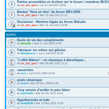
Parties accessibles en écriture sur le forum / membres BLEU
de
un_ptit_gars
» Lun 11 Juil 2011 19:03
Bouton "faire un don" du forum MELODIE
de
un_ptit_gars
» Mer 22 Juin 2011 11:13
Disclaimer - Mention légale du forum Melodie
de
un_ptit_gars
» Mer 15 Juin 2011 15:58
SUJETS
Durée de vie des compléments
de
jibouille
» Sam 11 Jan 2025 10:44
Fabriquer soi même ses gélules
de
Shewbacca
» Jeu 5 Juil 2012 18:08
"L'effet Wahou" : un classique à décortiquer...
de
un_ptit_gars
» Mer 26 Déc 2012 21:11
casseroles
de
roro
» Lun 9 Fév 2009 16:34
poele céramique
de
Invité
» Mar 30 Nov 1999 01:00
Cinq raisons d'arrêter le pain blanc
de
marelle38
» Mar 26 Fév 2013 19:44
Hypothyroidie et iode
de
marelle38
» Mar 13 Nov 2012 12:42