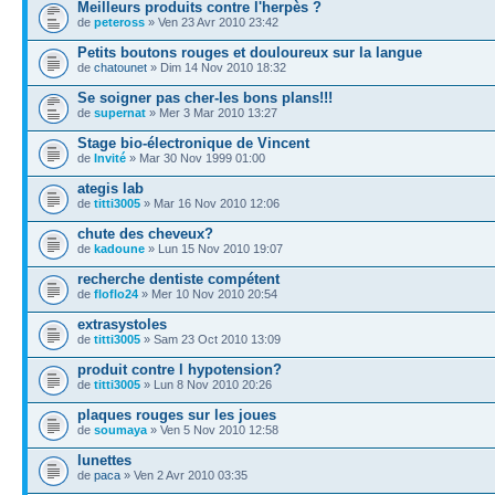
Meilleurs produits contre l'herpès ?
de
peteross
» Ven 23 Avr 2010 23:42
Petits boutons rouges et douloureux sur la langue
de
chatounet
» Dim 14 Nov 2010 18:32
Se soigner pas cher-les bons plans!!!
de
supernat
» Mer 3 Mar 2010 13:27
Stage bio-électronique de Vincent
de
Invité
» Mar 30 Nov 1999 01:00
ategis lab
de
titti3005
» Mar 16 Nov 2010 12:06
chute des cheveux?
de
kadoune
» Lun 15 Nov 2010 19:07
recherche dentiste compétent
de
floflo24
» Mer 10 Nov 2010 20:54
extrasystoles
de
titti3005
» Sam 23 Oct 2010 13:09
produit contre l hypotension?
de
titti3005
» Lun 8 Nov 2010 20:26
plaques rouges sur les joues
de
soumaya
» Ven 5 Nov 2010 12:58
lunettes
de
paca
» Ven 2 Avr 2010 03:35