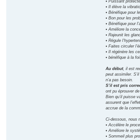
• Puissant protect
• Il élève la vibrat
• Bénéfique pour le
• Bon pour les pro
• Bénéfique pour l’a
• Améliore la conce
• Rajeunit les glan
• Régule l’hyperten
• Faites circuler l
• Il régénère les c
• bénéfique à la f
Au début
, il est
peut assimiler. S’i
n’a pas besoin.
S’il est pris corr
ont pu éprouver de
Bien qu’il puisse v
assurent que l’effe
accrue de la commu
Ci-dessous, nous 
• Accélère le proc
• Améliore le syst
• Sommeil plus pro