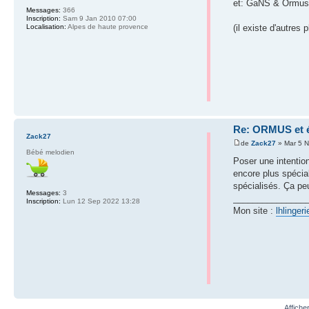
et: GaNS & Ormus
Messages:
366
Inscription:
Sam 9 Jan 2010 07:00
(il existe d'autre
Localisation:
Alpes de haute provence
Re: ORMUS et é
Zack27
de
Zack27
» Mar 5 N
Bébé melodien
Poser une intention
encore plus spécial
spécialisés. Ça pe
Messages:
3
_______________
Inscription:
Lun 12 Sep 2022 13:28
Mon site :
lhlingeri
Affiche