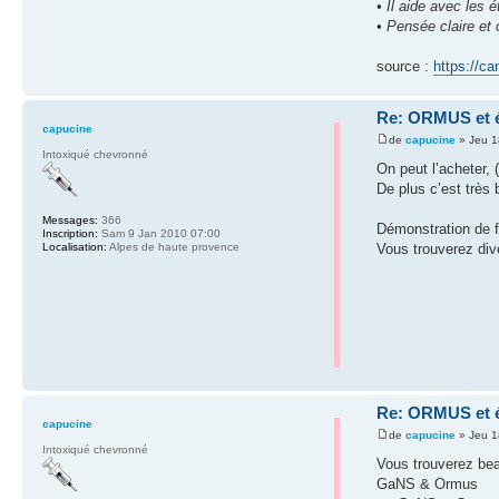
• Il aide avec les 
• Pensée claire et 
source :
https://ca
Re: ORMUS et é
capucine
de
capucine
» Jeu 1
Intoxiqué chevronné
On peut l’acheter, 
De plus c’est très
Messages:
366
Démonstration de f
Inscription:
Sam 9 Jan 2010 07:00
Vous trouverez dive
Localisation:
Alpes de haute provence
Re: ORMUS et é
capucine
de
capucine
» Jeu 1
Intoxiqué chevronné
Vous trouverez bea
GaNS & Ormus