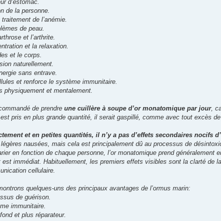
eur d’estomac.
ion de la personne.
 traitement de l’anémie.
blèmes de peau.
rthrose et l’arthrite.
ntration et la relaxation.
des et le corps.
sion naturellement.
’énergie sans entrave.
ellules et renforce le système immunitaire.
ois physiquement et mentalement.
 recommandé de prendre
une cuillère à soupe d’or monatomique par jour
, c
l est pris en plus grande quantité, il serait gaspillé, comme avec tout excès d
ectement et en petites quantités, il n’y a pas d’effets secondaires nocifs 
 légères nausées, mais cela est principalement dû au processus de désintoxi
arier en fonction de chaque personne, l’or monatomique prend généralement entr
t est immédiat. Habituellement, les premiers effets visibles sont la clarté de 
nication cellulaire.
montrons quelques-uns des principaux avantages de l’ormus marin:
essus de guérison.
ème immunitaire.
fond et plus réparateur.