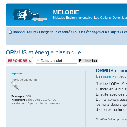
MELODIE
Maladies Environnementales, Les Options: Detoxifica
Index du forum
‹
Energétique et santé
‹
Tous les échanges et les sujets
‹
Les
ORMUS et énergie plasmique
Répondre
ORMUS et éne
capucine
de
capucine
» Jeu 1
Intoxiqué chevronné
J’utilise l’ORMUS 
D’abord en le buvan
Ensuite avec des p
Messages:
366
Et maintenant auss
Inscription:
Sam 9 Jan 2010 07:00
Localisation:
Alpes de haute provence
les nuits depuis q
dissoutes au fur e
Dernière édition par
ca