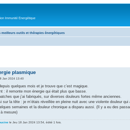
tion Immunité Energétique
 meilleurs outils et thérapies énergétiques
rgie plasmique
8 Jan 2024 13:40
depuis quelques mois et je trouve que c’est magique.
t : il remonte mon énergie qui était plus que basse.
atches que j’ai fabriqués, sur diverses douleurs fortes même anciennes.
i sur la tête : je m’étais réveillée en pleine nuit avec une violente douleur
uelques semaines et la douleur chronique a disparu aussi. (Il y a eu des passa
t à mesure)
pucine
le Jeu 18 Jan 2024 13:54, édité 1 fois.