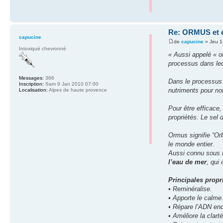
Re: ORMUS et é
capucine
de
capucine
» Jeu 1
Intoxiqué chevronné
« Aussi appelé « 
processus dans lequ
Messages:
366
Dans le processus 
Inscription:
Sam 9 Jan 2010 07:00
nutriments pour no
Localisation:
Alpes de haute provence
Pour être efficace,
propriétés. Le sel 
Ormus signifie “Or
le monde entier.
Aussi connu sous 
l’eau de mer
, qui 
Principales propr
• Reminéralise.
• Apporte le calme
• Répare l’ADN e
• Améliore la clart