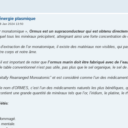
nergie plasmique
8 Jan 2024 13:50
or monatomique »,
Ormus est un supraconducteur qui est obtenu directeme
el tous les minéraux précipitent, atteignant ainsi une forte concentration de 
d’extraction de l’or monatomique, il existe des matériaux non visibles, qui p
tre corps et notre âme.
 il est important de noter que
l’ormus marin doit être fabriqué avec de l’ea
de table conventionnel n’est pas utile, pas plus que le sel organique, le sel de
bitally Rearranged Monoatomic” et est considéré comme l’un des médicaments 
le nom d’ORMES, c’est l’un des médicaments naturels les plus bénéfiques, q
contient une grande quantité de minéraux tels que l’or, l’iridium, le platine, le 
iétés
:
.
ndommagé.
é mentale.