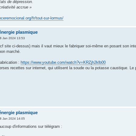
états de dépression.
créativité accrue »
nceremocional.org/fr/tout-sur-lormus/
nergie plasmique
8 Jan 2024 13:53
(cf site ci-dessus) mais il vaut mieux le fabriquer soi-même en posant son inte
 bon marché.
abrication :
https://www.youtube.com/watch?v=KRZjh2klb00
rses recettes sur internet, qui utilisent la soude ou la potasse caustique. Le 
nergie plasmique
8 Jan 2024 14:05
ucoup d'informations sur télégram :