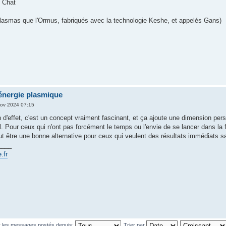
 Chat
s plasmas que l'Ormus, fabriqués avec la technologie Keshe, et appelés Gans)
nergie plasmique
ov 2024 07:15
 d'effet, c'est un concept vraiment fascinant, et ça ajoute une dimension pers
. Pour ceux qui n'ont pas forcément le temps ou l'envie de se lancer dans la f
ut être une bonne alternative pour ceux qui veulent des résultats immédiats s
____
e.fr
r les messages postés depuis:
Trier par