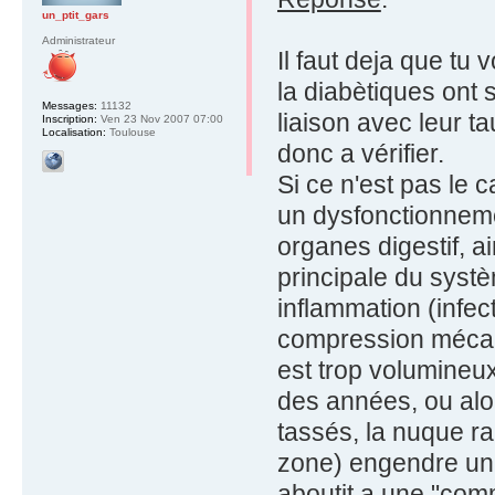
un_ptit_gars
Administrateur
Il faut deja que tu 
la diabètiques ont
Messages:
11132
liaison avec leur ta
Inscription:
Ven 23 Nov 2007 07:00
Localisation:
Toulouse
donc a vérifier.
Si ce n'est pas le 
un dysfonctionnemen
organes digestif, a
principale du syst
inflammation (infec
compression mécani
est trop volumineu
des années, ou alo
tassés, la nuque ra
zone) engendre une
aboutit a une "com