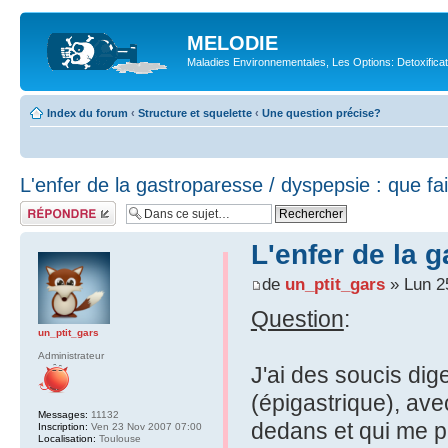
MELODIE
Maladies Environnementales, Les Options: Detoxifica
Index du forum
‹
Structure et squelette
‹
Une question précise?
L'enfer de la gastroparesse / dyspepsie : que fa
Répondre
L'enfer de la 
de
un_ptit_gars
» Lun 25
Question
:
un_ptit_gars
Administrateur
J'ai des soucis dig
(épigastrique), ave
Messages:
11132
dedans et qui me p
Inscription:
Ven 23 Nov 2007 07:00
Localisation:
Toulouse