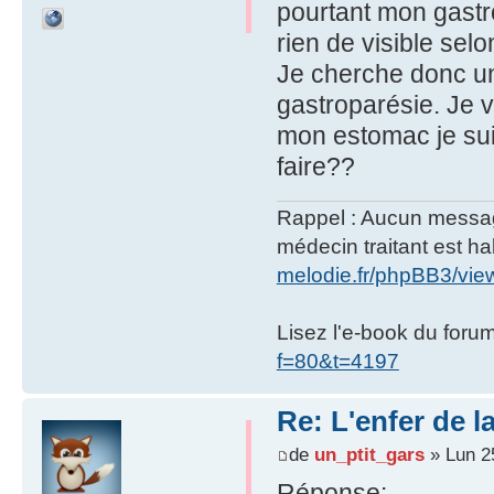
pourtant mon gastr
rien de visible selon
Je cherche donc u
gastroparésie. Je v
mon estomac je sui
faire??
Rappel : Aucun message 
médecin traitant est hab
melodie.fr/phpBB3/vi
Lisez l'e-book du foru
f=80&t=4197
Re: L'enfer de l
de
un_ptit_gars
» Lun 25
Réponse
: