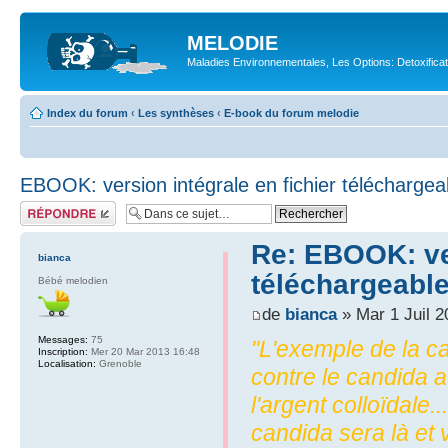
MELODIE
Maladies Environnementales, Les Options: Detoxifica
Index du forum
‹
Les synthèses
‹
E-book du forum melodie
EBOOK: version intégrale en fichier téléchargea
Répondre
Re: EBOOK: ver
bianca
téléchargeabl
Bébé melodien
de
bianca
» Mar 1 Juil 2
Messages:
75
"L'exemple de la ca
Inscription:
Mer 20 Mar 2013 16:48
Localisation:
Grenoble
contre le candida 
l'argent colloïda
candida sera là et 