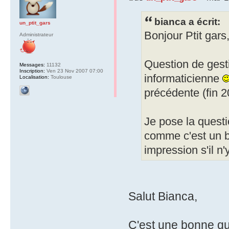
bianca a écrit:
un_ptit_gars
Bonjour Ptit gars
Administrateur
Question de gesti
Messages:
11132
Inscription:
Ven 23 Nov 2007 07:00
informaticienne
Localisation:
Toulouse
précédente (fin 20
Je pose la questi
comme c'est un b
impression s'il n
Salut Bianca,
C'est une bonne qu