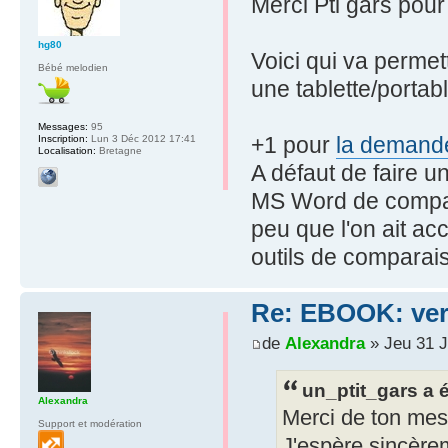
Merci Pti gars pou
hg80
Voici qui va permett
Bébé melodien
une tablette/portabl
Messages:
95
+1 pour
la demand
Inscription:
Lun 3 Déc 2012 17:41
Localisation:
Bretagne
A défaut de faire u
MS Word de compara
peu que l'on ait acc
outils de comparai
Re: EBOOK: vers
de
Alexandra
» Jeu 31 J
un_ptit_gars a é
Alexandra
Merci de ton mes
Support et modération
J'espère sincère