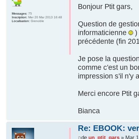
Bonjour Ptit gars,
Messages:
75
Inscription:
Mer 20 Mar 2013 16:48
Localisation:
Grenoble
Question de gestion
informaticienne
) 
précédente (fin 2013
Je pose la question
comme c'est un bon
impression s'il n'y
Merci encore Ptit g
Bianca
Re: EBOOK: vers
de
un_ptit_gars
» Mar 1 