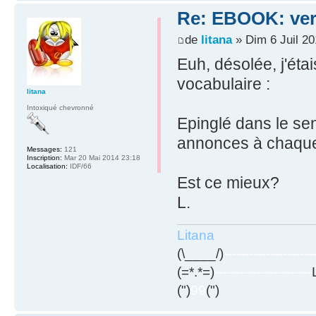
Re: EBOOK: vers
de
litana
» Dim 6 Juil 20
Euh, désolée, j'éta
vocabulaire :
litana
Intoxiqué chevronné
Epinglé dans le sen
annonces à chaque 
Messages:
121
Inscription:
Mar 20 Mai 2014 23:18
Localisation:
IDF/66
Est ce mieux?
L.
Litana
(\____/)
---------------------
(=*.*=)
-----------------------
(")
99
(")