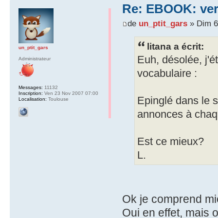
Re: EBOOK: vers
de
un_ptit_gars
» Dim 6 
litana a écrit:
un_ptit_gars
Euh, désolée, j'é
Administrateur
vocabulaire :
Messages:
11132
Inscription:
Ven 23 Nov 2007 07:00
Epinglé dans le s
Localisation:
Toulouse
annonces à chaqu
Est ce mieux?
L.
Ok je comprend mie
Oui en effet, mais 