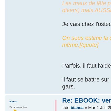
Les maux de tête pe
divers) mais AUSSI
Je vais chez l'ostéo
On sous estime la c
même.[/quote]
Parfois, il faut l'aider
Il faut se battre sur
gars.
Re: EBOOK: vers
bianca
de
bianca
» Mar 1 Juil 2
Bébé melodien