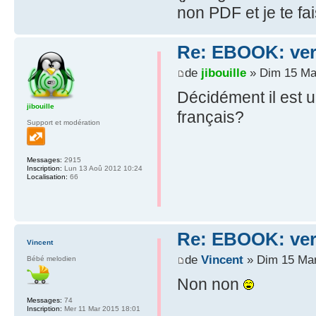
non PDF et je te fa
Re: EBOOK: vers
de
jibouille
» Dim 15 Ma
Décidément il est u
jibouille
français?
Support et modération
Messages:
2915
Inscription:
Lun 13 Aoû 2012 10:24
Localisation:
66
Re: EBOOK: vers
Vincent
de
Vincent
» Dim 15 Mar
Bébé melodien
Non non
Messages:
74
Inscription:
Mer 11 Mar 2015 18:01