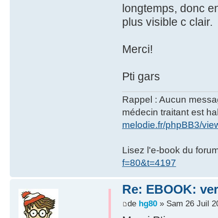
longtemps, donc en 
plus visible c clair.
Merci!
Pti gars
Rappel : Aucun message 
médecin traitant est hab
melodie.fr/phpBB3/vi
Lisez l'e-book du foru
f=80&t=4197
Re: EBOOK: vers
de
hg80
» Sam 26 Juil 2