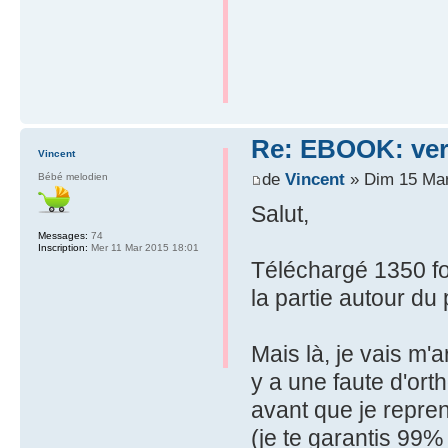
Re: EBOOK: vers
Vincent
de
Vincent
» Dim 15 Mar
Bébé melodien
Salut,
Messages:
74
Inscription:
Mer 11 Mar 2015 18:01
Téléchargé 1350 fo
la partie autour du p
Mais là, je vais m'a
y a une faute d'or
avant que je repren
(je te garantis 99% 