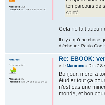
ton parcours de s
Messages:
208
Inscription:
Mar 19 Juil 2011 18:55
santé.
Cela ne fait aucun 
Il n'y a qu'une chose q
d'échouer. Paulo Coel
Re: EBOOK: vers
Mararose
de
Mararose
» Dim 7 Se
Bébé melodien
Bonjour, merci à to
étudier tout ça po
Messages:
33
Inscription:
Dim 29 Sep 2013 16:18
n'est pas une mince 
monde, et bon cou