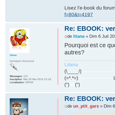
Lisez l'e-book du foru
f=80&t=4197
Re: EBOOK: vers
de
litana
» Dim 6 Juil 20
Pourquoi est ce qu
autres?
litana
Intoxiqué chevronné
Litana
(\____/)
---------------------
Messages:
121
(=*.*=)
-----------------------
Inscription:
Mar 20 Mai 2014 23:18
Localisation:
IDF/66
(")
99
(")
Re: EBOOK: vers
de
un_ptit_gars
» Dim 6 