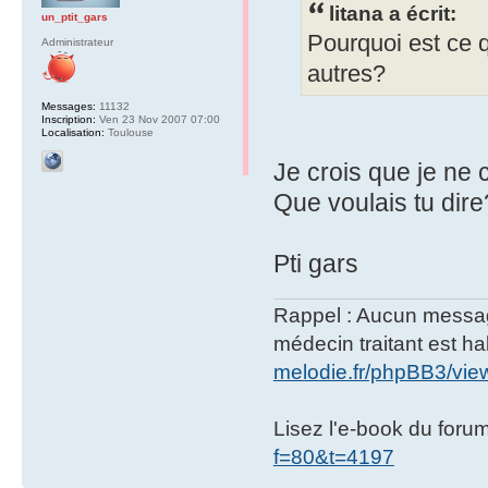
litana a écrit:
un_ptit_gars
Pourquoi est ce 
Administrateur
autres?
Messages:
11132
Inscription:
Ven 23 Nov 2007 07:00
Localisation:
Toulouse
Je crois que je ne 
Que voulais tu dire
Pti gars
Rappel : Aucun message 
médecin traitant est hab
melodie.fr/phpBB3/vi
Lisez l'e-book du foru
f=80&t=4197