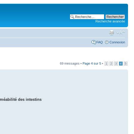
Recherche avancée
FAQ
Connexion
69 messages •
Page
4
sur
5
•
1
2
3
4
5
rméabilité des intestins