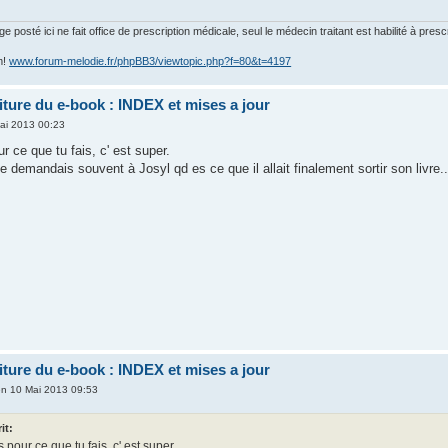
posté ici ne fait office de prescription médicale, seul le médecin traitant est habilité à presc
m!
www.forum-melodie.fr/phpBB3/viewtopic.php?f=80&t=4197
riture du e-book : INDEX et mises a jour
ai 2013 00:23
r ce que tu fais, c' est super.
e demandais souvent à Josyl qd es ce que il allait finalement sortir son livre.
riture du e-book : INDEX et mises a jour
n 10 Mai 2013 09:53
it:
s pour ce que tu fais, c' est super.