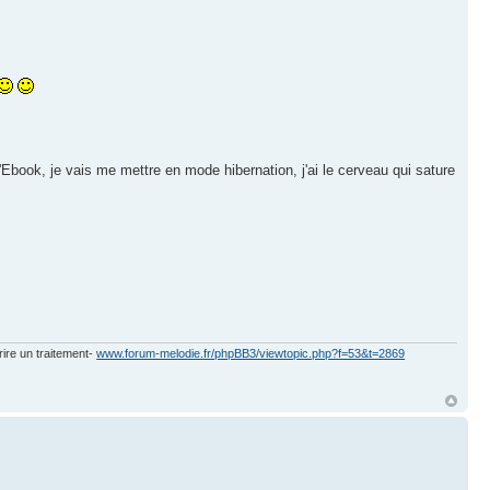
l'Ebook, je vais me mettre en mode hibernation, j'ai le cerveau qui sature
rire un traitement-
www.forum-melodie.fr/phpBB3/viewtopic.php?f=53&t=2869