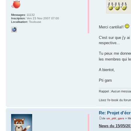
Messages:
11132
Inscription:
Ven 23 Nov 2007 07:00
Localisation:
Toulouse
Merci cantilia!!
C'est sur que j'y 
respective...
Tu peux me donner 
les membres qui le
A bientot,
Pti gars
Rappel : Aucun message 
Lisez l'e-book du foru
Re: Projet d'éc
de
un_ptit_gars
» Me
News du 15/05/20