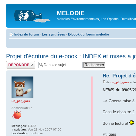
MELODIE
Maladies Environnementales, Les Options: Detoxifica
Index du forum
‹
Les synthèses
‹
E-book du forum melodie
Projet d'écriture du e-book : INDEX et mises a j
Répondre
Re: Projet d'
de
un_ptit_gars
» Je
NEWS du 09/05/2
--> Grosse mise à j
un_ptit_gars
Administrateur
Dans le chapitre 2 
Bonne lecture!
Messages:
11132
Inscription:
Ven 23 Nov 2007 07:00
Localisation:
Toulouse
Pti gars