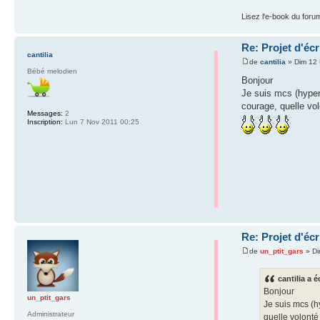
Lisez l'e-book du foru
Re: Projet d'éc
cantilia
de
cantilia
» Dim 12 
Bébé melodien
Bonjour
Je suis mcs (hypers
courage, quelle vol
Messages:
2
Inscription:
Lun 7 Nov 2011 00:25
Re: Projet d'éc
de
un_ptit_gars
» Di
cantilia a é
Bonjour
un_ptit_gars
Je suis mcs (h
Administrateur
quelle volonté 