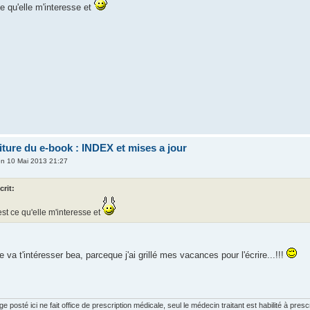
ce qu'elle m'interesse et
riture du e-book : INDEX et mises a jour
n 10 Mai 2013 21:27
rit:
est ce qu'elle m'interesse et
e va t'intéresser bea, parceque j'ai grillé mes vacances pour l'écrire...!!!
posté ici ne fait office de prescription médicale, seul le médecin traitant est habilité à presc