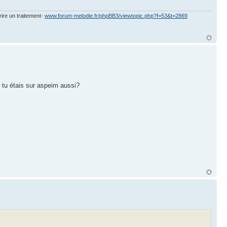
rire un traitement-
www.forum-melodie.fr/phpBB3/viewtopic.php?f=53&t=2869
. tu étais sur aspeim aussi?