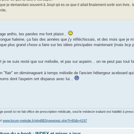
ue je demandais souvent à Josyl qd es ce que il allait finalement sortir son livre.. 
rde,
ge antho, tes paroles me font plaisir...
 longue haleine, ça fais des années que j'y réfléchissais, et des mois que je 
que plus grand chose a faire sur les idées principales maintenant (mais bcp pl
 je ne suis resté que sur mélodie, et pas sur aspeim... on ne peut pas tout fai
on "flair" en déménageant à temps mélodie de l'ancien hébergeur aceboard qui é
orums dont l'aspeim ont disparus avec lui...
posté ici ne fait office de prescription médicale, seul le médecin traitant est habilité à presc
m!
www.forum-melodie.fr/phpBB3/viewtopic.php?f=80&t=4197
riture du e-book : INDEX et mises a jour