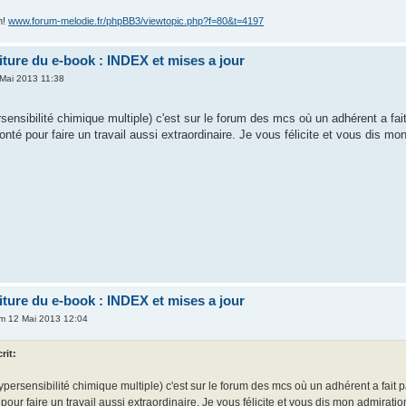
m!
www.forum-melodie.fr/phpBB3/viewtopic.php?f=80&t=4197
riture du e-book : INDEX et mises a jour
Mai 2013 11:38
ensibilité chimique multiple) c'est sur le forum des mcs où un adhérent a fait
onté pour faire un travail aussi extraordinaire. Je vous félicite et vous dis mo
riture du e-book : INDEX et mises a jour
m 12 Mai 2013 12:04
crit:
ypersensibilité chimique multiple) c'est sur le forum des mcs où un adhérent a fait p
pour faire un travail aussi extraordinaire. Je vous félicite et vous dis mon admiratio