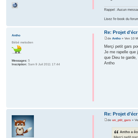
Rappel : Aucun message 
Lisez l'e-book du foru
Re: Projet d'éc
Antho
de
Antho
» Ven 10 M
Bébé melodien
Merçi petit gars pou
Je me rapelle que j
que Dieu te garde,
Messages:
5
Antho
Inscription:
Sam 9 Juil 2011 17:44
Re: Projet d'éc
de
un_ptit_gars
» Ve
Antho a écr
Merçi petit gar