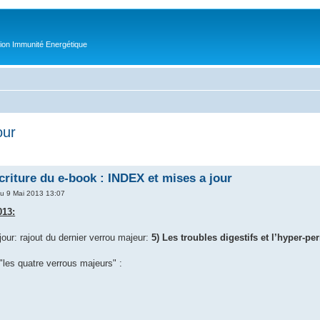
tion Immunité Energétique
our
écriture du e-book : INDEX et mises a jour
u 9 Mai 2013 13:07
013:
our: rajout du dernier verrou majeur:
5) Les troubles digestifs et l’hyper-pe
"les quatre verrous majeurs" :