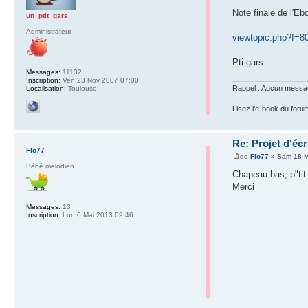
Note finale de l'Eb
un_ptit_gars
Administrateur
viewtopic.php?f=8
Pti gars
Messages:
11132
Inscription:
Ven 23 Nov 2007 07:00
Rappel : Aucun message 
Localisation:
Toulouse
Lisez l'e-book du foru
Re: Projet d'éc
Flo77
de
Flo77
» Sam 18 M
Bébé melodien
Chapeau bas, p"tit
Merci
Messages:
13
Inscription:
Lun 6 Mai 2013 09:46