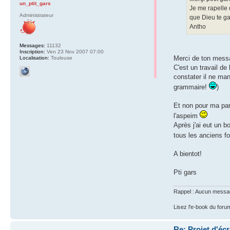
un_ptit_gars
Je me rapelle q
Administrateur
que Dieu te ga
Antho
Messages:
11132
Inscription:
Ven 23 Nov 2007 07:00
Merci de ton messa
Localisation:
Toulouse
C'est un travail de
constater il ne man
grammaire!
)
Et non pour ma part
l'aspeim
Après j'ai eut un b
tous les anciens f
A bientot!
Pti gars
Rappel : Aucun message 
Lisez l'e-book du foru
Re: Projet d'éc