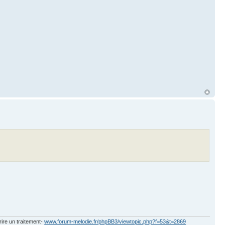
rire un traitement-
www.forum-melodie.fr/phpBB3/viewtopic.php?f=53&t=2869