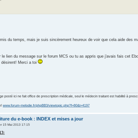
ai mis du temps, mais je suis sincèrement heureux de voir que cela aide des 
le lien du message sur le forum MCS ou tu as appris que j'avais fais cet Eboo
 désirent! Merci a toi
posté ici ne fait office de prescription médicale, seul le médecin traitant est habilité à presc
m!
www.forum-melodie.fr/phpBB3/viewtopic.php?f=80&t=4197
riture du e-book : INDEX et mises a jour
r 15 Mai 2013 17:15
13: