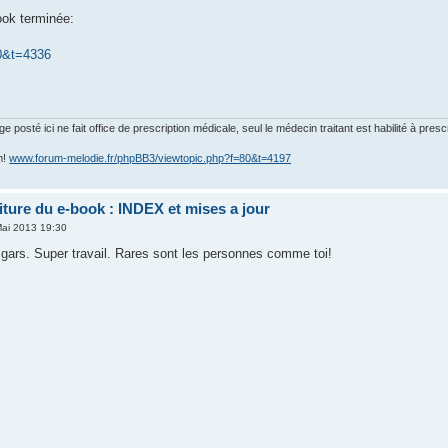
ook terminée:
0&t=4336
posté ici ne fait office de prescription médicale, seul le médecin traitant est habilité à presc
m!
www.forum-melodie.fr/phpBB3/viewtopic.php?f=80&t=4197
riture du e-book : INDEX et mises a jour
ai 2013 19:30
 gars. Super travail. Rares sont les personnes comme toi!