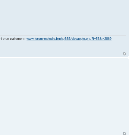
rire un traitement-
www.forum-melodie.fr/phpBB3/viewtopic.php?f=53&t=2869