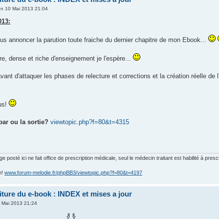
n 10 Mai 2013 21:04
013:
ous annoncer la parution toute fraiche du dernier chapitre de mon Ebook...
re, dense et riche d'enseignement je l'espère...
vant d'attaquer les phases de relecture et corrections et la création réelle de 
us!
 par ou la sortie?
viewtopic.php?f=80&t=4315
posté ici ne fait office de prescription médicale, seul le médecin traitant est habilité à presc
m!
www.forum-melodie.fr/phpBB3/viewtopic.php?f=80&t=4197
riture du e-book : INDEX et mises a jour
 Mai 2013 21:24