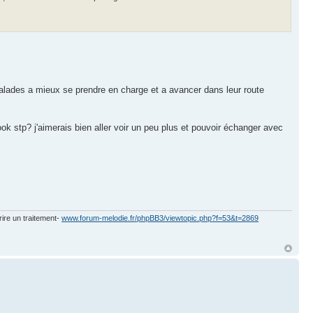
malades a mieux se prendre en charge et a avancer dans leur route
k stp? j'aimerais bien aller voir un peu plus et pouvoir échanger avec
rire un traitement-
www.forum-melodie.fr/phpBB3/viewtopic.php?f=53&t=2869