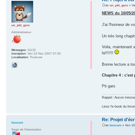
de
un_ptit_gars
» Ve
NEWS du 10/05/2
J'ai l'honneur de v
un_ptit_gars
Administrateur
Un très long chapit
Voila, maintenant a
Messages:
11132
la!!!!!!!
Inscription:
Ven 23 Nov 2007 07:00
Localisation:
Toulouse
Bonne lecture a to
Chapitre 4 : c'est
Pti gars
Rappel : Aucun message 
Lisez l'e-book du foru
Re: Projet d'éc
beacam
de
beacam
» Ven 10
Sage de l'intoxication