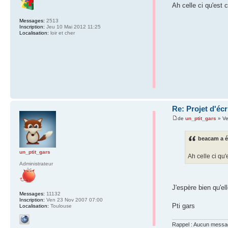
Ah celle ci qu'est 
Messages:
2513
Inscription:
Jeu 10 Mai 2012 11:25
Localisation:
loir et cher
Re: Projet d'éc
de
un_ptit_gars
» Ve
beacam a éc
un_ptit_gars
Ah celle ci qu'
Administrateur
J'espère bien qu'ell
Messages:
11132
Inscription:
Ven 23 Nov 2007 07:00
Pti gars
Localisation:
Toulouse
Rappel : Aucun message 