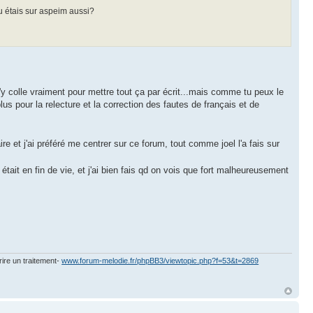
tu étais sur aspeim aussi?
m'y colle vraiment pour mettre tout ça par écrit...mais comme tu peux le
us pour la relecture et la correction des fautes de français et de
re et j'ai préféré me centrer sur ce forum, tout comme joel l'a fais sur
tait en fin de vie, et j'ai bien fais qd on vois que fort malheureusement
rire un traitement-
www.forum-melodie.fr/phpBB3/viewtopic.php?f=53&t=2869