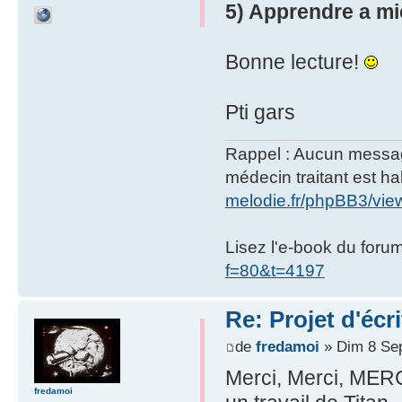
5) Apprendre a mie
Bonne lecture!
Pti gars
Rappel : Aucun message 
médecin traitant est hab
melodie.fr/phpBB3/vi
Lisez l'e-book du foru
f=80&t=4197
Re: Projet d'écr
de
fredamoi
» Dim 8 Sep
Merci, Merci, MERCI
fredamoi