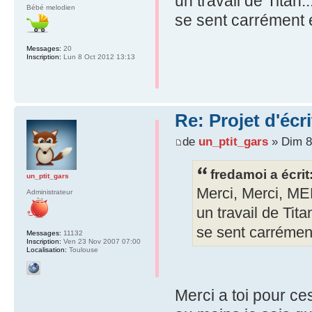
un travail de Titan..
Bébé melodien
se sent carrément 
Messages:
20
Inscription:
Lun 8 Oct 2012 13:13
Re: Projet d'écr
de
un_ptit_gars
» Dim 8
fredamoi a écrit
un_ptit_gars
Merci, Merci, MER
Administrateur
un travail de Tita
se sent carrément
Messages:
11132
Inscription:
Ven 23 Nov 2007 07:00
Localisation:
Toulouse
Merci a toi pour ce