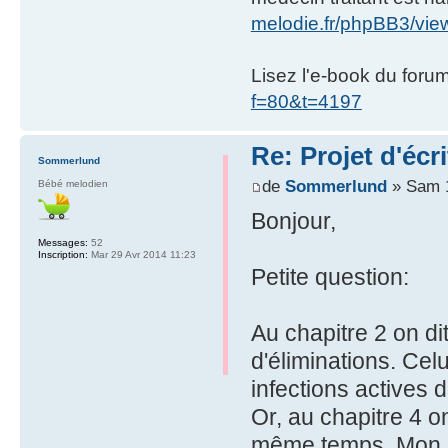
melodie.fr/phpBB3/vi
Lisez l'e-book du foru
f=80&t=4197
Re: Projet d'écr
Sommerlund
de
Sommerlund
» Sam 1
Bébé melodien
Bonjour,
Messages:
52
Inscription:
Mar 29 Avr 2014 11:23
Petite question:
Au chapitre 2 on di
d'éliminations. Cel
infections actives d
Or, au chapitre 4 o
même temps. Mon nez