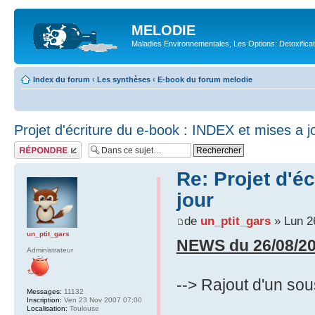
MELODIE
Maladies Environnementales, Les Options: Detoxifica
Index du forum
‹
Les synthèses
‹
E-book du forum melodie
Projet d'écriture du e-book : INDEX et mises a j
Répondre
Re: Projet d'é
jour
de
un_ptit_gars
» Lun 2
un_ptit_gars
NEWS du 26/08/20
Administrateur
--> Rajout d'un sou
Messages:
11132
Inscription:
Ven 23 Nov 2007 07:00
Localisation:
Toulouse