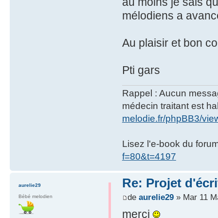
au moins je sais qu
mélodiens a avanc
Au plaisir et bon c
Pti gars
Rappel : Aucun message 
médecin traitant est hab
melodie.fr/phpBB3/vi
Lisez l'e-book du foru
f=80&t=4197
Re: Projet d'écr
aurelie29
de
aurelie29
» Mar 11 M
Bébé melodien
merci