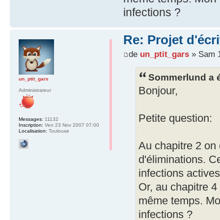
infections ?
Re: Projet d'écr
de
un_ptit_gars
» Sam 1
Sommerlund a éc
un_ptit_gars
Bonjour,
Administrateur
Petite question:
Messages:
11132
Inscription:
Ven 23 Nov 2007 07:00
Localisation:
Toulouse
Au chapitre 2 on 
d'éliminations. C
infections active
Or, au chapitre 4
même temps. Mon n
infections ?