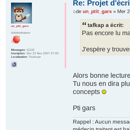
Re: Projet d'écr
de
un_ptit_gars
» Mer 2
tafkap a écrit:
un_ptit_gars
Pas encore lu ma
Administrateur
J'espère y trouve
Messages:
11132
Inscription:
Ven 23 Nov 2007 07:00
Localisation:
Toulouse
Alors bonne lecture
Tu nous en dira plu
concepts
Pti gars
Rappel : Aucun message 
médecin traitant est hab