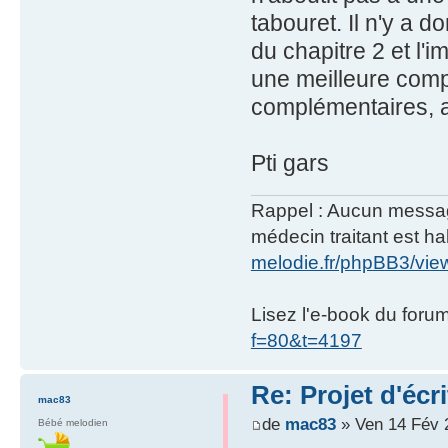
tabouret. Il n'y a d
du chapitre 2 et l'
une meilleure comp
complémentaires, a
Pti gars
Rappel : Aucun message 
médecin traitant est hab
melodie.fr/phpBB3/vi
Lisez l'e-book du foru
f=80&t=4197
Re: Projet d'écr
mac83
de
mac83
» Ven 14 Fév 
Bébé melodien