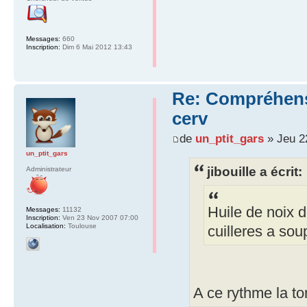
Messages:
660
Inscription:
Dim 6 Mai 2012 13:43
Re: Compréhensio
cerv
de
un_ptit_gars
» Jeu 2
un_ptit_gars
jibouille a écrit:
Administrateur
Huile de noix 
Messages:
11132
Inscription:
Ven 23 Nov 2007 07:00
Localisation:
Toulouse
cuilleres a sou
A ce rythme la to