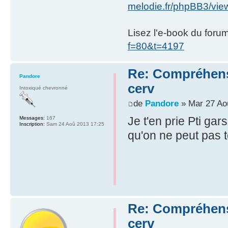
melodie.fr/phpBB3/vi
Lisez l'e-book du foru
f=80&t=4197
Re: Compréhensio
Pandore
cerv
Intoxiqué chevronné
de
Pandore
» Mar 27 Ao
Je t'en prie Pti gar
Messages:
167
Inscription:
Sam 24 Aoû 2013 17:25
qu'on ne peut pas t
Re: Compréhensio
cerv