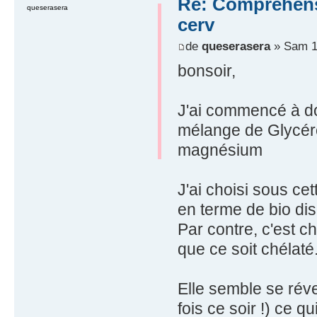
Re: Compréhensio
queserasera
cerv
de
queserasera
» Sam 1
bonsoir,
J'ai commencé à don
mélange de Glycér
magnésium
J'ai choisi sous ce
en terme de bio disp
Par contre, c'est c
que ce soit chélaté
Elle semble se réve
fois ce soir !) ce q