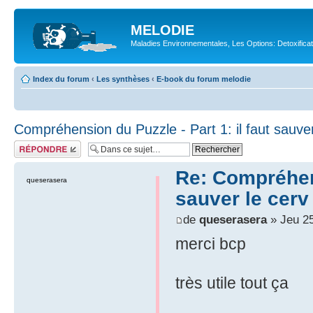
MELODIE
Maladies Environnementales, Les Options: Detoxifica
Index du forum
‹
Les synthèses
‹
E-book du forum melodie
Compréhension du Puzzle - Part 1: il faut sauve
Répondre
Re: Compréhens
queserasera
sauver le cerv
de
queserasera
» Jeu 25
merci bcp
très utile tout ça