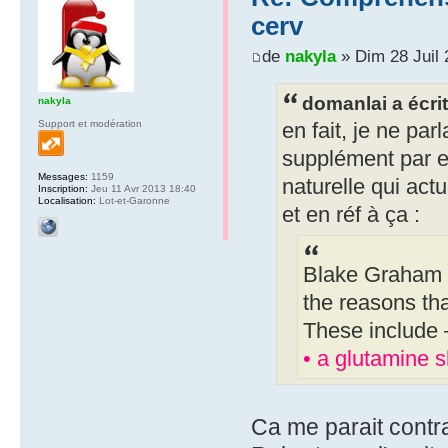
cerv
de
nakyla
» Dim 28 Juil 
domanlai a écrit
nakyla
Support et modération
en fait, je ne pa
supplément par e
Messages:
1159
naturelle qui actu
Inscription:
Jeu 11 Avr 2013 18:40
Localisation:
Lot-et-Garonne
et en réf à ça :
Blake Graham –
the reasons th
These include 
• a glutamine 
Ca me parait contra