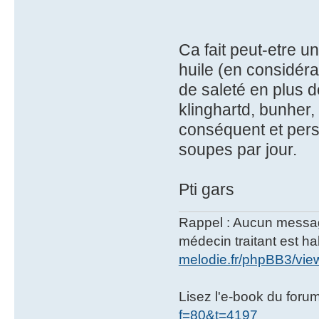
Ca fait peut-etre u
huile (en considéra
de saleté en plus 
klinghartd, bunher, 
conséquent et perso
soupes par jour.
Pti gars
Rappel : Aucun message 
médecin traitant est hab
melodie.fr/phpBB3/vi
Lisez l'e-book du foru
f=80&t=4197