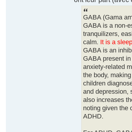
GABA (Gama amino
GABA is a non-ess
tranquilizers, eas
calm.
It is a slee
GABA is an inhibi
GABA present in t
anxiety-related m
the body, making 
children diagnos
and depression,
also increases t
noting given the 
ADHD.