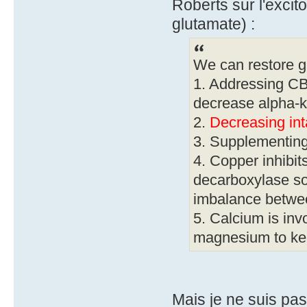
Roberts sur l'excit
glutamate) :
We can restore 
1. Addressing CB
decrease alpha-k
2.
Decreasing int
3. Supplementin
4. Copper inhibi
decarboxylase so 
imbalance betwee
5. Calcium is inv
magnesium to kee
Mais je ne suis pas