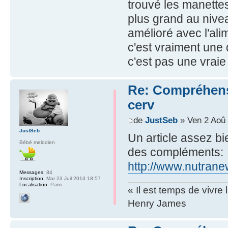
trouvé les manettes
plus grand au nivea
amélioré avec l'ali
c'est vraiment une
c'est pas une vraie
Re: Compréhensio
cerv
de
JustSeb
» Ven 2 Aoû 
JustSeb
Un article assez bi
Bébé melodien
des compléments:
http://www.nutrane
Messages:
84
Inscription:
Mar 23 Juil 2013 18:57
Localisation:
Paris
« Il est temps de vivre 
Henry James