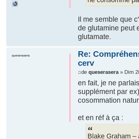
Il me semble que c
de glutamine peut 
glutamate.
Re: Compréhensio
queserasera
cerv
de
queserasera
» Dim 28
en fait, je ne par
supplément par ex) 
cosommation naturel
et en réf à ça :
Blake Graham – a 