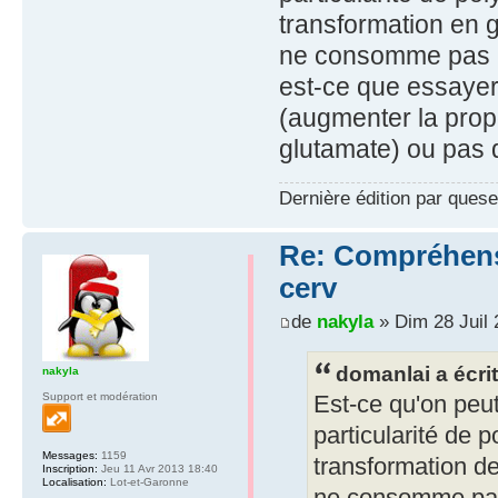
transformation en 
ne consomme pas a
est-ce que essayer 
(augmenter la prop
glutamate) ou pas d
Dernière édition par quese
Re: Compréhensio
cerv
de
nakyla
» Dim 28 Juil 
domanlai a écrit
nakyla
Support et modération
Est-ce qu'on peut
particularité de 
Messages:
1159
transformation d
Inscription:
Jeu 11 Avr 2013 18:40
Localisation:
Lot-et-Garonne
ne consomme pas 