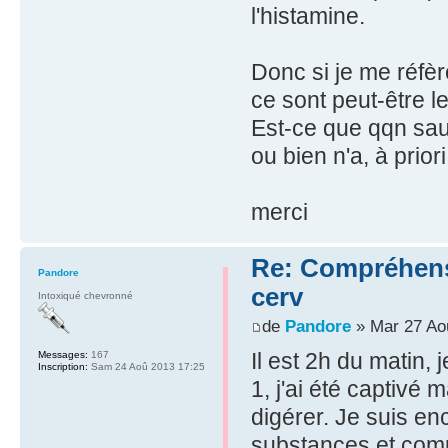
l'histamine.
Donc si je me réfèr
ce sont peut-être l
Est-ce que qqn saur
ou bien n'a, à prior
merci
Re: Compréhensio
Pandore
cerv
Intoxiqué chevronné
de
Pandore
» Mar 27 Ao
Il est 2h du matin, 
Messages:
167
Inscription:
Sam 24 Aoû 2013 17:25
1, j'ai été captivé m
digérer. Je suis e
substances et compl