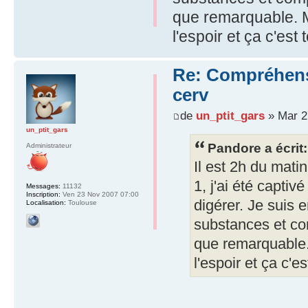
que remarquable. M
l'espoir et ça c'est
Re: Compréhensio
cerv
de
un_ptit_gars
» Mar 2
un_ptit_gars
Pandore a écrit:
Administrateur
Il est 2h du matin
1, j'ai été captiv
Messages:
11132
Inscription:
Ven 23 Nov 2007 07:00
digérer. Je suis
Localisation:
Toulouse
substances et com
que remarquable.
l'espoir et ça c'e