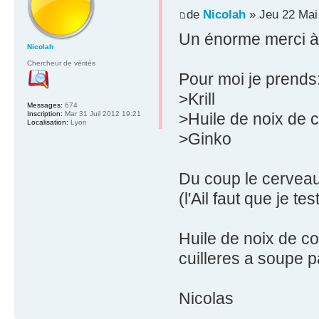
de
Nicolah
» Jeu 22 Mai
Un énorme merci à t
Nicolah
Chercheur de vérités
Pour moi je prends
>Krill
Messages:
674
Inscription:
Mar 31 Juil 2012 19:21
>Huile de noix de 
Localisation:
Lyon
>Ginko
Du coup le cervea
(l'Ail faut que je test
Huile de noix de c
cuilleres a soupe p
Nicolas