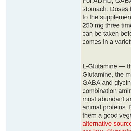
For ADHD, GABA s
stomach. Doses f
to the supplement
250 mg three tim
can be taken befo
comes in a variety
L-Glutamine — t
Glutamine, the m
GABA and glycin
combination amin
most abundant ami
animal proteins.
them a good vege
alternative sourc