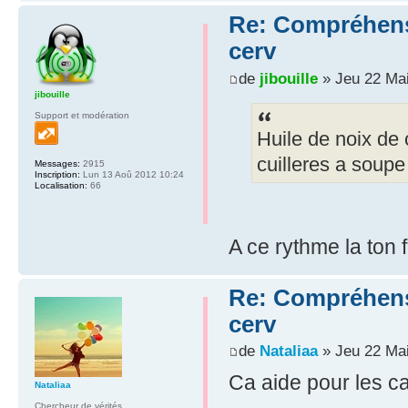
Re: Compréhensio
cerv
de
jibouille
» Jeu 22 Mai
jibouille
Support et modération
Huile de noix de
cuilleres a soupe 
Messages:
2915
Inscription:
Lun 13 Aoû 2012 10:24
Localisation:
66
A ce rythme la ton f
Re: Compréhensio
cerv
de
Nataliaa
» Jeu 22 Mai
Ca aide pour les c
Nataliaa
Chercheur de vérités