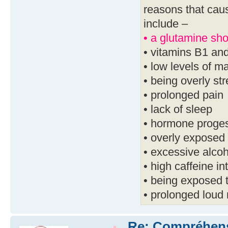
reasons that cau
include –
• a glutamine sh
• vitamins B1 and
• low levels of m
• being overly st
• prolonged pain
• lack of sleep
• hormone proges
• overly exposed
• excessive alcoh
• high caffeine in
• being exposed t
• prolonged loud 
Re: Compréhensio