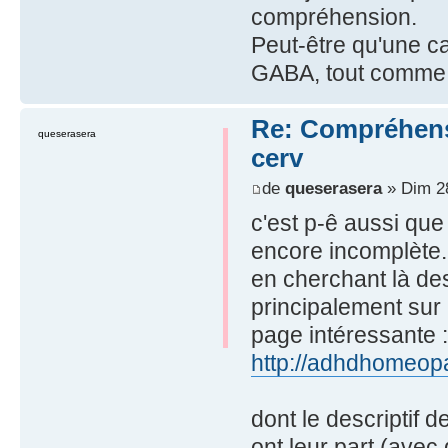
compréhension.
Peut-être qu'une c
GABA, tout comme u
Re: Compréhensio
queserasera
cerv
de
queserasera
» Dim 28
c'est p-ê aussi qu
encore incomplète.
en cherchant là de
principalement sur le
page intéressante :
http://adhdhomeop
dont le descriptif d
ont leur part (avec