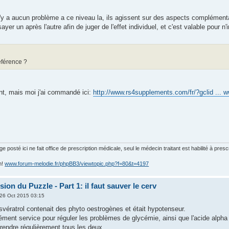
n'y a aucun problème a ce niveau la, ils agissent sur des aspects complémenta
sayer un après l'autre afin de juger de l'effet individuel, et c'est valable pour
éférence ?
nt, mais moi j'ai commandé ici:
http://www.rs4supplements.com/fr/?gclid ..
posté ici ne fait office de prescription médicale, seul le médecin traitant est habilité à presc
m!
www.forum-melodie.fr/phpBB3/viewtopic.php?f=80&t=4197
on du Puzzle - Part 1: il faut sauver le cerv
26 Oct 2015 03:15
esvératrol contenait des phyto oestrogènes et était hypotenseur.
ment service pour réguler les problèmes de glycémie, ainsi que l'acide alpha li
prendre régulièrement tous les deux.