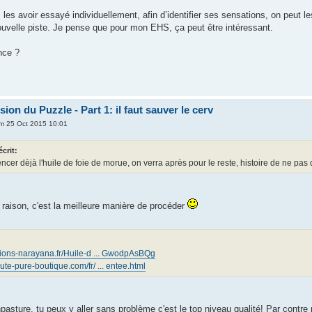
les avoir essayé individuellement, afin d’identifier ses sensations, on peut 
ouvelle piste. Je pense que pour mon EHS, ça peut être intéressant.
nce ?
on du Puzzle - Part 1: il faut sauver le cerv
m 25 Oct 2015 10:01
écrit:
cer dèjà l'huile de foie de morue, on verra après pour le reste, histoire de ne pas 
 raison, c'est la meilleure manière de procéder
tions-narayana.fr/Huile-d ... GwodpAsBQg
ute-pure-boutique.com/fr/ ... entee.html
pasture, tu peux y aller sans problème c'est le top niveau qualité! Par contre p