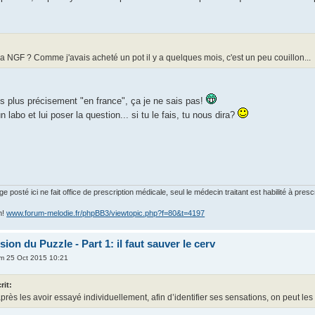
a NGF ? Comme j'avais acheté un pot il y a quelques mois, c'est un peu couillon...
s plus précisement "en france", ça je ne sais pas!
un labo et lui poser la question... si tu le fais, tu nous dira?
posté ici ne fait office de prescription médicale, seul le médecin traitant est habilité à presc
m!
www.forum-melodie.fr/phpBB3/viewtopic.php?f=80&t=4197
on du Puzzle - Part 1: il faut sauver le cerv
m 25 Oct 2015 10:21
rit:
près les avoir essayé individuellement, afin d’identifier ses sensations, on peut l