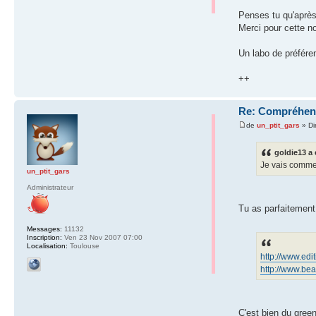
Penses tu qu'après 
Merci pour cette n
Un labo de préfére
++
Re: Compréhensi
de
un_ptit_gars
» Di
goldie13 a 
Je vais commen
un_ptit_gars
Administrateur
Tu as parfaitement
Messages:
11132
Inscription:
Ven 23 Nov 2007 07:00
Localisation:
Toulouse
http://www.edi
http://www.bea
C'est bien du green