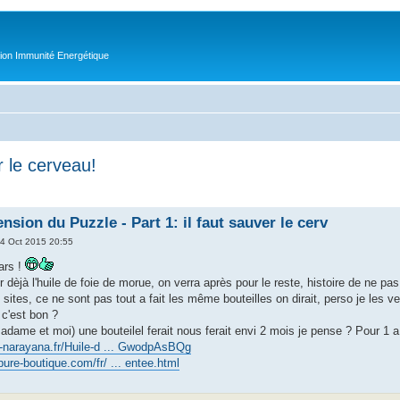
tion Immunité Energétique
r le cerveau!
sion du Puzzle - Part 1: il faut sauver le cerv
4 Oct 2015 20:55
gars !
èjà l'huile de foie de morue, on verra après pour le reste, histoire de ne pa
2 sites, ce ne sont pas tout a fait les même bouteilles on dirait, perso je les
 c'est bon ?
dame et moi) une bouteilel ferait nous ferait envi 2 mois je pense ? Pour 1 a
s-narayana.fr/Huile-d ... GwodpAsBQg
ure-boutique.com/fr/ ... entee.html