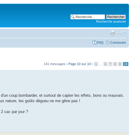
Recherche avancée
FAQ
Connexion
141 messages •
Page
10
sur
10
•
...
1
6
7
8
9
10
s d'un coup bombarder, et surtout de capter les effets, bons ou mauvais.
 veux nature, les goûts dégueu ne me gêne pas !
 2 cac par jour ?