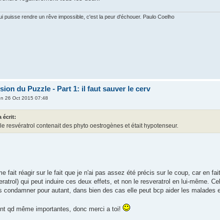
qui puisse rendre un rêve impossible, c'est la peur d'échouer. Paulo Coelho
on du Puzzle - Part 1: il faut sauver le cerv
n 26 Oct 2015 07:48
 écrit:
 le resvératrol contenait des phyto oestrogènes et était hypotenseur.
fait réagir sur le fait que je n'ai pas assez été précis sur le coup, car en fa
ratrol) qui peut induire ces deux effets, et non le resveratrol en lui-même. C
s condamner pour autant, dans bien des cas elle peut bcp aider les malades 
ont qd même importantes, donc merci a toi!