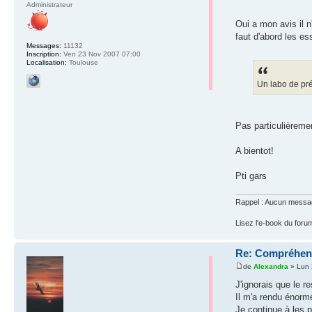
Administrateur
Oui a mon avis il 
faut d'abord les es
Messages:
11132
Inscription:
Ven 23 Nov 2007 07:00
Localisation:
Toulouse
Un labo de pr
Pas particulièreme
A bientot!
Pti gars
Rappel : Aucun message 
Lisez l'e-book du foru
Re: Compréhensi
de
Alexandra
» Lun 
J'ignorais que le r
Il m'a rendu énormé
Je continue à les 