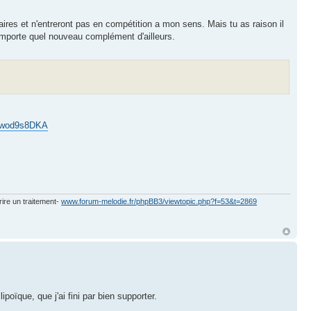
ires et n'entreront pas en compétition a mon sens. Mais tu as raison il
 n'importe quel nouveau complément d'ailleurs.
. wwod9s8DKA
rire un traitement-
www.forum-melodie.fr/phpBB3/viewtopic.php?f=53&t=2869
poïque, que j'ai fini par bien supporter.