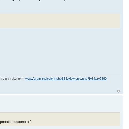
rire un traitement-
www.forum-melodie.fr/phpBB3/viewtopic.php?f=53&t=2869
es prendre ensemble ?