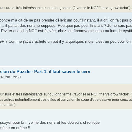
ur sure et très intéréssante sur du long terme (favorise le NGF "nerve grow factor") 
ontre m'a dit de ne pas prendre d'Hericum pour l'instant, il a dit "on fait pas pou
s... il parlait des nerfs je suppose. Pourquoi pas pour l'instant ? Je ne sais pas
'éviter quand la NGF est élevée, chez les fibromyagiquesou ou lors de cystites
F ? Comme j'avais acheté un pot il y a quelques mois, c'est un peu couillon.
on du Puzzle - Part 1: il faut sauver le cerv
Oct 2015 22:21
ur sure et très intéréssante sur du long terme (favorise le NGF "nerve grow factor") 
des autres potentiellement très utiles et qui valent le coup d'etre essayé pour ceux
anolamide)
ssayer pour la myéline des nerfs et les douleurs chronique
 même en crème !!