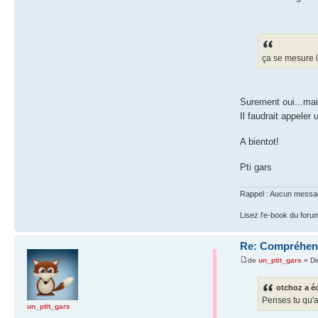
ça se mesure l
Surement oui...mai
Il faudrait appeler 
A bientot!
Pti gars
Rappel : Aucun message 
Lisez l'e-book du foru
Re: Compréhensi
de
un_ptit_gars
» Di
otchoz a éc
Penses tu qu'a
un_ptit_gars