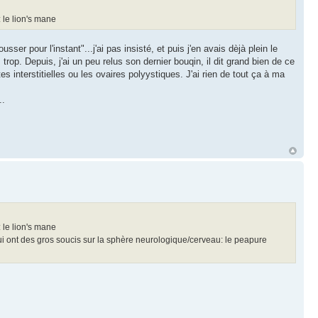
: le lion's mane
sser pour l'instant"...j'ai pas insisté, et puis j'en avais dèjà plein le
 trop. Depuis, j'ai un peu relus son dernier bouqin, il dit grand bien de ce
 interstitielles ou les ovaires polyystiques. J'ai rien de tout ça à ma
..
: le lion's mane
 qui ont des gros soucis sur la sphère neurologique/cerveau: le peapure