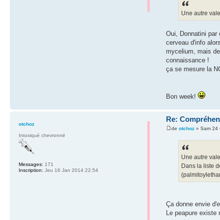
Une autre vale
Oui, Donnatini par c
cerveau d'info alor
mycelium, mais de l
connaissance !
ça se mesure la NG
Bon week!
Re: Compréhensi
otchoz
de
otchoz
» Sam 24 
Intoxiqué chevronné
Une autre vale
Messages:
171
Dans la liste 
Inscription:
Jeu 16 Jan 2014 22:54
(palmitoyleth
Ça donne envie d'e
Le peapure existe