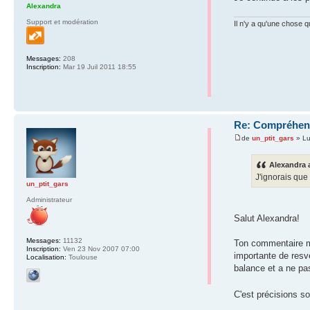
Alexandra
Support et modération
Il n'y a qu'une chose 
Messages:
208
Inscription:
Mar 19 Juil 2011 18:55
Re: Compréhensi
de
un_ptit_gars
» Lu
Alexandra a
J'ignorais que
un_ptit_gars
Administrateur
Salut Alexandra!
Messages:
11132
Ton commentaire me 
Inscription:
Ven 23 Nov 2007 07:00
importante de resve
Localisation:
Toulouse
balance et a ne pa
C'est précisions s