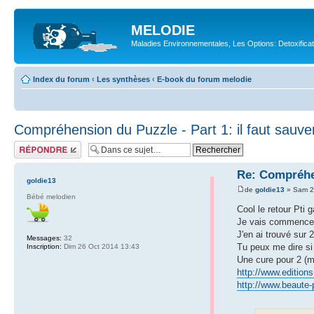
MELODIE
Maladies Environnementales, Les Options: Detoxifica
Index du forum
‹
Les synthèses
‹
E-book du forum melodie
Compréhension du Puzzle - Part 1: il faut sauve
Répondre
Re: Compréhen
goldie13
de
goldie13
» Sam 2
Bébé melodien
Cool le retour Pti 
Je vais commencer d
J'en ai trouvé sur 
Messages:
32
Tu peux me dire si
Inscription:
Dim 26 Oct 2014 13:43
Une cure pour 2 (ma
http://www.edition
http://www.beaute-p