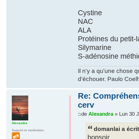
Cystine
NAC
ALA
Protéines du petit-l
Silymarine
S-adénosine méthi
Il n'y a qu'une chose q
d'échouer. Paulo Coel
Re: Compréhensio
cerv
de
Alexandra
» Lun 30 J
Alexandra
domanlai a écrit
Support et modération
bonsoir,