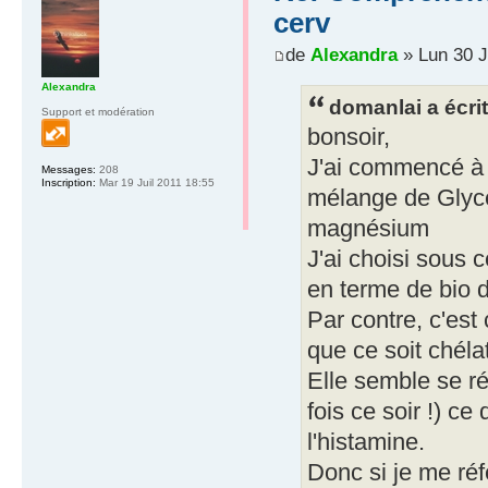
cerv
de
Alexandra
» Lun 30 J
Alexandra
domanlai a écrit
Support et modération
bonsoir,
J'ai commencé à d
Messages:
208
Inscription:
Mar 19 Juil 2011 18:55
mélange de Glyc
magnésium
J'ai choisi sous 
en terme de bio di
Par contre, c'est
que ce soit chéla
Elle semble se ré
fois ce soir !) ce
l'histamine.
Donc si je me réf