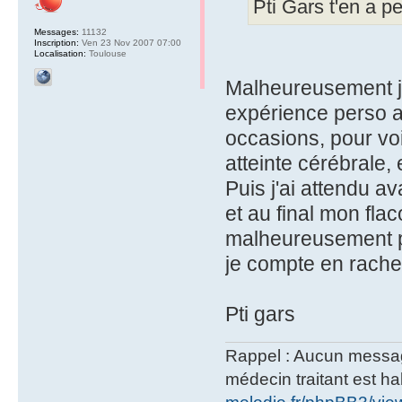
Pti Gars t'en a p
Messages:
11132
Inscription:
Ven 23 Nov 2007 07:00
Localisation:
Toulouse
Malheureusement je
expérience perso a 
occasions, pour voi
atteinte cérébrale, 
Puis j'ai attendu a
et au final mon fla
malheureusement p
je compte en rachete
Pti gars
Rappel : Aucun message 
médecin traitant est hab