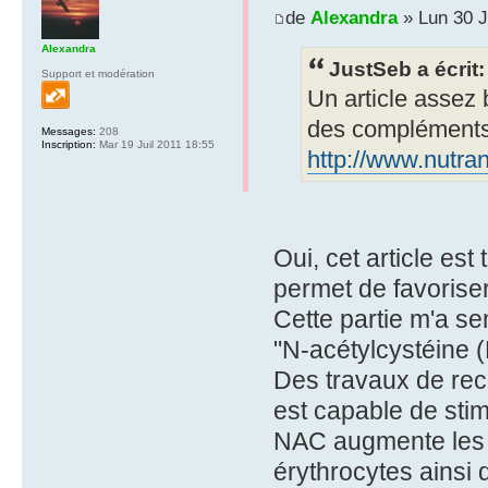
de
Alexandra
» Lun 30 J
Alexandra
JustSeb a écrit:
Support et modération
Un article assez 
des compléments
Messages:
208
Inscription:
Mar 19 Juil 2011 18:55
http://www.nutra
Oui, cet article est 
permet de favoriser
Cette partie m'a se
"N-acétylcystéine 
Des travaux de rech
est capable de stim
NAC augmente les n
érythrocytes ainsi 