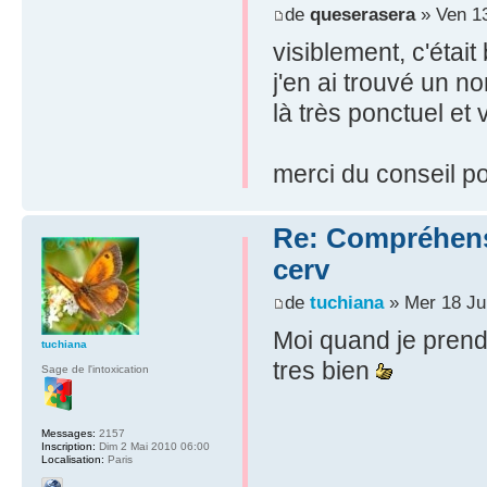
de
queserasera
» Ven 13
visiblement, c'étai
j'en ai trouvé un n
là très ponctuel et
merci du conseil pou
Re: Compréhensio
cerv
de
tuchiana
» Mer 18 Ju
Moi quand je prend
tuchiana
tres bien
Sage de l'intoxication
Messages:
2157
Inscription:
Dim 2 Mai 2010 06:00
Localisation:
Paris