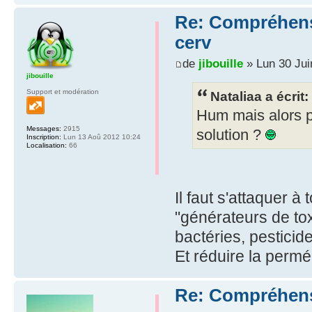
Re: Compréhensio
cerv
de
jibouille
» Lun 30 Jui
jibouille
Support et modération
Nataliaa a écrit:
Hum mais alors p
Messages:
2915
solution ?
Inscription:
Lun 13 Aoû 2012 10:24
Localisation:
66
Il faut s'attaquer à
"générateurs de tox
bactéries, pesticide
Et réduire la perméa
Re: Compréhensio