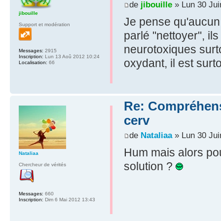
de
jibouille
» Lun 30 Jui
jibouille
Je pense qu'aucun 
Support et modération
parlé "nettoyer", i
neurotoxiques surto
Messages:
2915
Inscription:
Lun 13 Aoû 2012 10:24
oxydant, il est surt
Localisation:
66
Re: Compréhensio
cerv
de
Nataliaa
» Lun 30 Jui
Hum mais alors pou
Nataliaa
solution ?
Chercheur de vérités
Messages:
660
Inscription:
Dim 6 Mai 2012 13:43