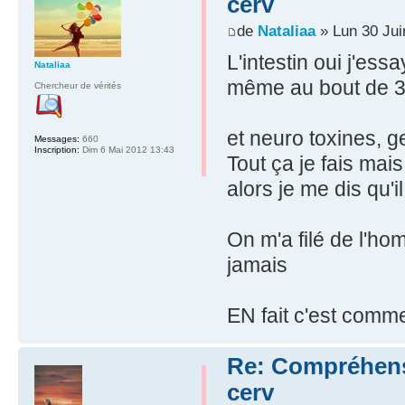
cerv
de
Nataliaa
» Lun 30 Jui
L'intestin oui j'ess
Nataliaa
même au bout de 3 
Chercheur de vérités
et neuro toxines, g
Messages:
660
Inscription:
Dim 6 Mai 2012 13:43
Tout ça je fais mais
alors je me dis qu'i
On m'a filé de l'ho
jamais
EN fait c'est comme
Re: Compréhensio
cerv