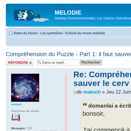
MELODIE
Maladies Environnementales, Les Options: Detoxifica
Index du forum
‹
Les synthèses
‹
E-book du forum melodie
Compréhension du Puzzle - Part 1: il faut sauve
Répondre
Re: Compréhens
sauver le cerv
de
matoch
» Jeu 12 Juin
domanlai a écrit
matoch
Chercheur de vérités
bonsoir,
Messages:
715
J'ai commencé à d