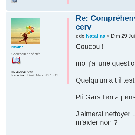
Re: Compréhensio
cerv
de
Nataliaa
» Dim 29 Jui
Coucou !
Nataliaa
Chercheur de vérités
moi j'ai une questi
Messages:
660
Inscription:
Dim 6 Mai 2012 13:43
Quelqu'un a t il tes
Pti Gars t'en a pen
J'aimerai nettoyer
m'aider non ?