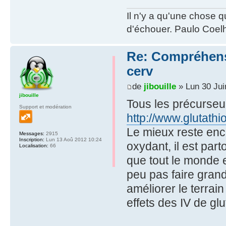
Il n'y a qu'une chose q
d'échouer. Paulo Coel
Re: Compréhensio
cerv
de
jibouille
» Lun 30 Jui
jibouille
Tous les précurseu
Support et modération
http://www.glutath
Le mieux reste enco
Messages:
2915
Inscription:
Lun 13 Aoû 2012 10:24
oxydant, il est part
Localisation:
66
que tout le monde 
peu pas faire grand
améliorer le terrain
effets des IV de glu