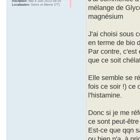
Inscription:
Mar 4 Juin 2013 09:20
Localisation:
Seine et Marne (77)
mélange de Glyc
magnésium
J'ai choisi sous 
en terme de bio di
Par contre, c'est
que ce soit chéla
Elle semble se ré
fois ce soir !) ce
l'histamine.
Donc si je me réf
ce sont peut-être
Est-ce que qqn sa
ou bien n'a, à pri