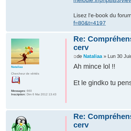
melodie.fr/phpBB3/vi
Lisez l'e-book du foru
f=80&t=4197
Re: Compréhensio
cerv
de
Nataliaa
» Lun 30 Jui
Ah mince lol !!
Nataliaa
Chercheur de vérités
Et le gindko tu pe
Messages:
660
Inscription:
Dim 6 Mai 2012 13:43
Re: Compréhensio
cerv