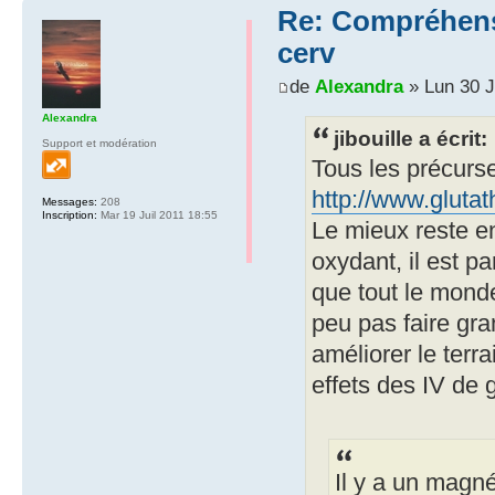
Re: Compréhensio
cerv
de
Alexandra
» Lun 30 J
Alexandra
jibouille a écrit:
Support et modération
Tous les précurs
http://www.gluta
Messages:
208
Inscription:
Mar 19 Juil 2011 18:55
Le mieux reste en
oxydant, il est pa
que tout le mond
peu pas faire gra
améliorer le terra
effets des IV de g
Il y a un magn