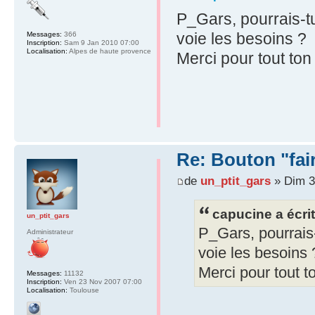
P_Gars, pourrais-t
voie les besoins ?
Messages:
366
Inscription:
Sam 9 Jan 2010 07:00
Localisation:
Alpes de haute provence
Merci pour tout ton t
Re: Bouton "fa
de
un_ptit_gars
» Dim 3
capucine a écrit
un_ptit_gars
P_Gars, pourrais-
Administrateur
voie les besoins 
Merci pour tout to
Messages:
11132
Inscription:
Ven 23 Nov 2007 07:00
Localisation:
Toulouse