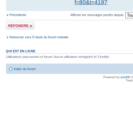
f=80&t=4197
Précédente
Afficher les messages postés depuis:
Répondre
Retourner vers E-book du forum melodie
QUI EST EN LIGNE
Utilisateurs parcourant ce forum: Aucun utilisateur enregistré et 3 invités
Index du forum
Powered by
phpBB
©
Tradu