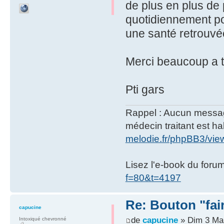
de plus en plus de 
quotidiennement pou
une santé retrouvée
Merci beaucoup a to
Pti gars
Rappel : Aucun message 
médecin traitant est hab
melodie.fr/phpBB3/vi
Lisez l'e-book du foru
f=80&t=4197
Re: Bouton "fa
capucine
de
capucine
» Dim 3 Mar
Intoxiqué chevronné