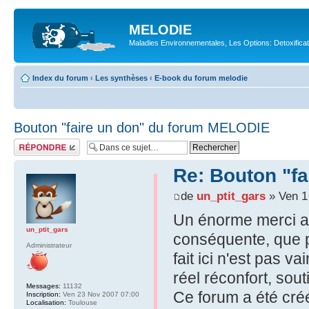
MELODIE
Maladies Environnementales, Les Options: Detoxifica
Index du forum
‹
Les synthèses
‹
E-book du forum melodie
Bouton "faire un don" du forum MELODIE
Répondre
Re: Bouton "f
de
un_ptit_gars
» Ven 1
Un énorme merci a t
un_ptit_gars
conséquente, que p
Administrateur
fait ici n'est pas 
réel réconfort, sout
Messages:
11132
Ce forum a été créé
Inscription:
Ven 23 Nov 2007 07:00
Localisation:
Toulouse