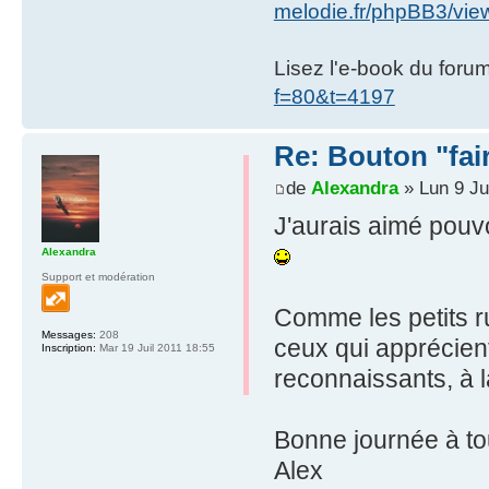
melodie.fr/phpBB3/vi
Lisez l'e-book du foru
f=80&t=4197
Re: Bouton "fa
de
Alexandra
» Lun 9 Ju
J'aurais aimé pouvo
Alexandra
Support et modération
Comme les petits ru
Messages:
208
ceux qui apprécient 
Inscription:
Mar 19 Juil 2011 18:55
reconnaissants, à 
Bonne journée à to
Alex