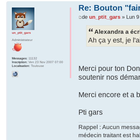
Re: Bouton "fa
de
un_ptit_gars
» Lun 9
Alexandra a écri
un_ptit_gars
Ah ça y est, je l'
Administrateur
Messages:
11132
Inscription:
Ven 23 Nov 2007 07:00
Localisation:
Toulouse
Merci pour ton Don 
soutenir nos démar
Merci encore et a b
Pti gars
Rappel : Aucun message 
médecin traitant est hab