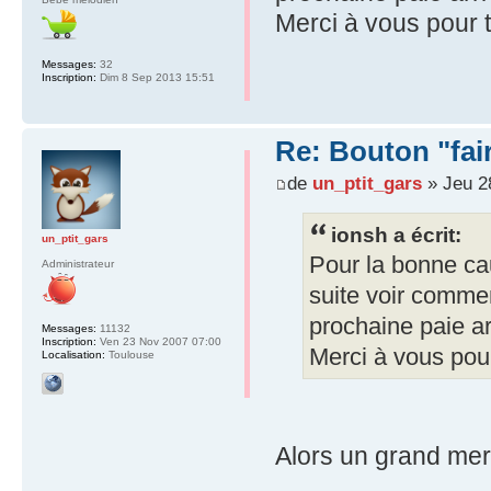
Merci à vous pour t
Messages:
32
Inscription:
Dim 8 Sep 2013 15:51
Re: Bouton "fa
de
un_ptit_gars
» Jeu 2
ionsh a écrit:
un_ptit_gars
Pour la bonne cau
Administrateur
suite voir comme
prochaine paie ar
Messages:
11132
Inscription:
Ven 23 Nov 2007 07:00
Merci à vous pour
Localisation:
Toulouse
Alors un grand merc