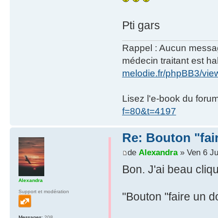
Pti gars
Rappel : Aucun message 
médecin traitant est hab
melodie.fr/phpBB3/vi
Lisez l'e-book du foru
f=80&t=4197
Re: Bouton "fa
de
Alexandra
» Ven 6 Ju
Bon. J'ai beau cliq
Alexandra
Support et modération
"Bouton "faire un 
Messages:
208