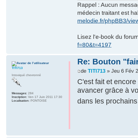
Rappel : Aucun message 
médecin traitant est hab
melodie.fr/phpBB3/vi
Lisez l'e-book du foru
f=80&t=4197
Re: Bouton "fa
TITI713
de
TITI713
» Jeu 6 Fév 
Intoxiqué chevronné
C'est fait et encore
avancer grâce à vo
Messages:
284
Inscription:
Ven 17 Juin 2011 17:30
dans les prochain
Localisation:
PONTOISE