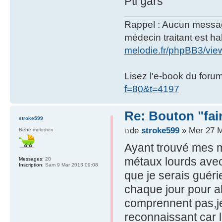
Pti gars
Rappel : Aucun message 
médecin traitant est hab
melodie.fr/phpBB3/vi
Lisez l'e-book du foru
f=80&t=4197
Re: Bouton "fa
stroke599
de
stroke599
» Mer 27 M
Bébé melodien
Ayant trouvé mes ma
métaux lourds avec 
Messages:
20
Inscription:
Sam 9 Mar 2013 09:08
que je serais guéri
chaque jour pour al
comprennent pas,je
reconnaissant car l