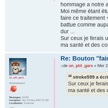
hommage a notre a
Moi même étant étu
faire ce traitement 
battue comme aupar
dur ...
Sur ceux je ferais 
ma santé et des con
Re: Bouton "fa
de
un_ptit_gars
» Mer 2
stroke599 a écri
un_ptit_gars
Sur ceux je ferai
Administrateur
ma santé et des c
Messages:
11132
Inscription:
Ven 23 Nov 2007 07:00
Localisation:
Toulouse