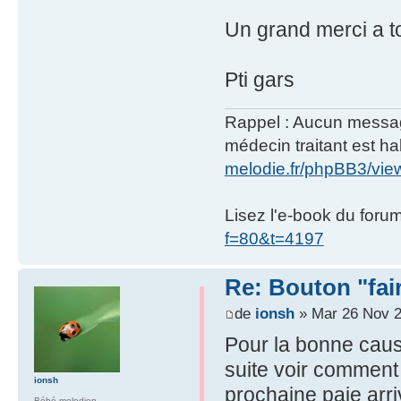
Un grand merci a to
Pti gars
Rappel : Aucun message 
médecin traitant est hab
melodie.fr/phpBB3/vi
Lisez l'e-book du foru
f=80&t=4197
Re: Bouton "fa
de
ionsh
» Mar 26 Nov 2
Pour la bonne cause
suite voir comment
ionsh
prochaine paie arri
Bébé melodien