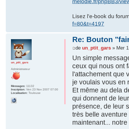
melodie.fr/phpBB3/vi
Lisez l'e-book du foru
f=80&t=4197
Re: Bouton "fa
de
un_ptit_gars
» Mer 1
Un simple message 
un_ptit_gars
ceux qui nous ont f
Administrateur
l'attachement que 
je voulais vous en
Messages:
11132
Et même au dela des
Inscription:
Ven 23 Nov 2007 07:00
Localisation:
Toulouse
qui donnent de leu
présence, de leur s
très belle aventur
maintenant... notre