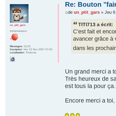
Re: Bouton "fa
de
un_ptit_gars
» Jeu 6
TITI713 a écrit:
un_ptit_gars
C'est fait et enco
Administrateur
avancer grâce à v
Messages:
11132
dans les procha
Inscription:
Ven 23 Nov 2007 07:00
Localisation:
Toulouse
Un grand merci a toi 
Très heureux de sa
est tous la pour ça.
Encore merci a toi, 