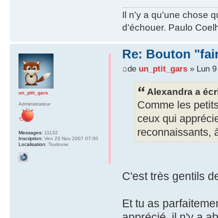
Il n'y a qu'une chose q
d'échouer. Paulo Coel
Re: Bouton "fa
de
un_ptit_gars
» Lun 9
Alexandra a écri
un_ptit_gars
Comme les petits 
Administrateur
ceux qui apprécien
reconnaissants, à
Messages:
11132
Inscription:
Ven 23 Nov 2007 07:00
Localisation:
Toulouse
C'est très gentils 
Et tu as parfaitemen
apprécié, il n'y a 