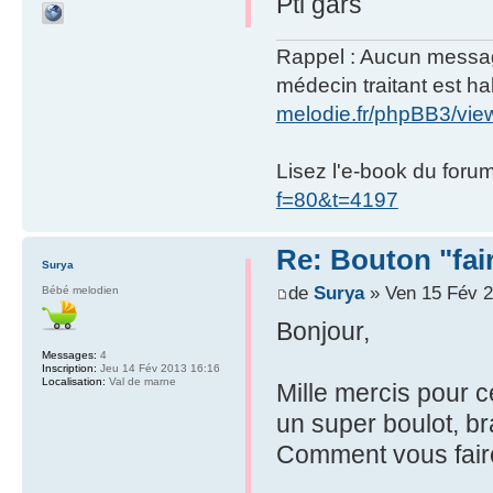
Pti gars
Rappel : Aucun message 
médecin traitant est hab
melodie.fr/phpBB3/vi
Lisez l'e-book du foru
f=80&t=4197
Re: Bouton "fa
Surya
de
Surya
» Ven 15 Fév 2
Bébé melodien
Bonjour,
Messages:
4
Inscription:
Jeu 14 Fév 2013 16:16
Localisation:
Val de marne
Mille mercis pour c
un super boulot, br
Comment vous fair