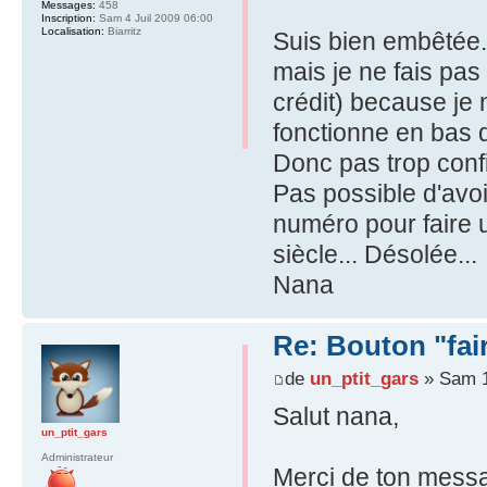
Messages:
458
Inscription:
Sam 4 Juil 2009 06:00
Localisation:
Biarritz
Suis bien embêtée.
mais je ne fais pas
crédit) because je n
fonctionne en bas d
Donc pas trop conf
Pas possible d'av
numéro pour faire 
siècle... Désolée...
Nana
Re: Bouton "fa
de
un_ptit_gars
» Sam 1
Salut nana,
un_ptit_gars
Administrateur
Merci de ton messa