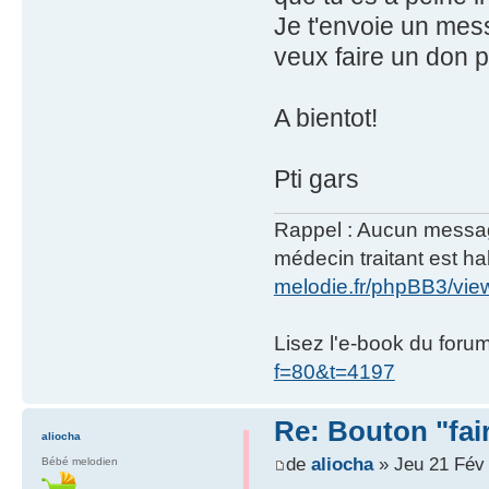
Je t'envoie un mess
veux faire un don
A bientot!
Pti gars
Rappel : Aucun message 
médecin traitant est hab
melodie.fr/phpBB3/vi
Lisez l'e-book du foru
f=80&t=4197
Re: Bouton "fa
aliocha
de
aliocha
» Jeu 21 Fév
Bébé melodien