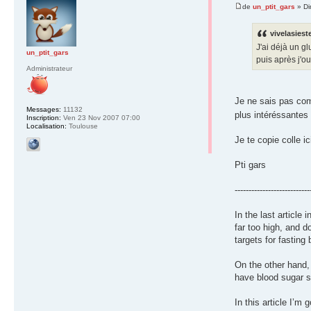
de
un_ptit_gars
» Di
vivelasieste
J'ai déjà un g
un_ptit_gars
puis après j'o
Administrateur
Je ne sais pas com
Messages:
11132
plus intéréssantes
Inscription:
Ven 23 Nov 2007 07:00
Localisation:
Toulouse
Je te copie colle ic
Pti gars
---------------------------
In the last article
far too high, and d
targets for fastin
On the other hand,
have blood sugar s
In this article I’m