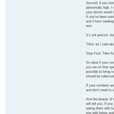
Second, if you norm
abnormally high. I 
your doctor would t
If you’ve been eati
and 2-hour reading
test.
It’s not precise, bu
Third, as I said a
Step Four: Take Ac
So what if your nu
you are on that spe
possible to bring n
should be ruled out
If your numbers ar
and don’t need to a
And the beauty of 
will tell you. If y
eating them with f
one with butter and