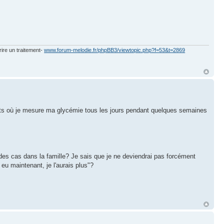
rire un traitement-
www.forum-melodie.fr/phpBB3/viewtopic.php?f=53&t=2869
 où je mesure ma glycémie tous les jours pendant quelques semaines
es cas dans la famille? Je sais que je ne deviendrai pas forcément
 eu maintenant, je l'aurais plus"?