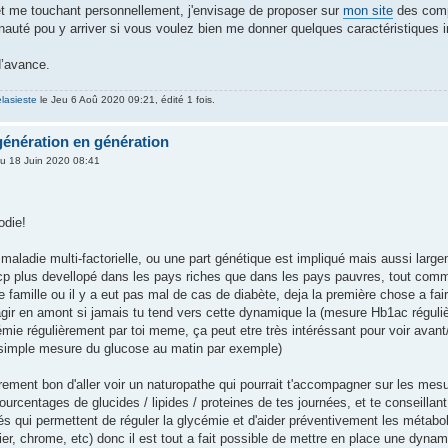
ujet me touchant personnellement, j'envisage de proposer sur
mon site
des compa
nauté pou y arriver si vous voulez bien me donner quelques caractéristiques
d’avance.
elasieste
le Jeu 6 Aoû 2020 09:21, édité 1 fois.
génération en génération
u 18 Juin 2020 08:41
odie!
maladie multi-factorielle, ou une part génétique est impliqué mais aussi large
 bcp plus devellopé dans les pays riches que dans les pays pauvres, tout comm
une famille ou il y a eut pas mal de cas de diabète, deja la première chose a fa
r agir en amont si jamais tu tend vers cette dynamique la (mesure Hb1ac régul
mie régulièrement par toi meme, ça peut etre très intéréssant pour voir avant/
 simple mesure du glucose au matin par exemple)
surement bon d'aller voir un naturopathe qui pourrait t'accompagner sur les m
urcentages de glucides / lipides / proteines de tes journées, et te conseillan
s qui permettent de réguler la glycémie et d'aider préventivement les métab
er, chrome, etc) donc il est tout a fait possible de mettre en place une dyna