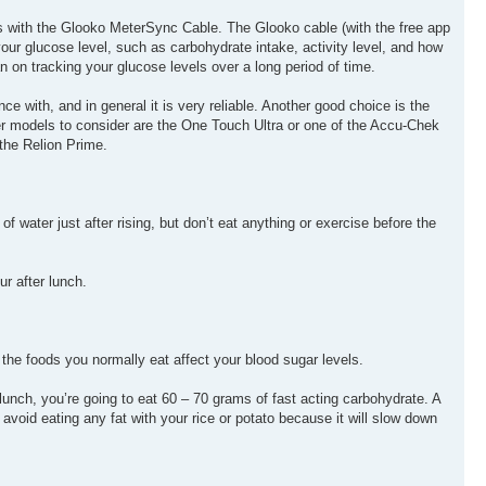
cs with the Glooko MeterSync Cable. The Glooko cable (with the free app
your glucose level, such as carbohydrate intake, activity level, and how
n on tracking your glucose levels over a long period of time.
ce with, and in general it is very reliable. Another good choice is the
er models to consider are the One Touch Ultra or one of the Accu-Chek
 the Relion Prime.
t of water just after rising, but don’t eat anything or exercise before the
ur after lunch.
w the foods you normally eat affect your blood sugar levels.
al lunch, you’re going to eat 60 – 70 grams of fast acting carbohydrate. A
, avoid eating any fat with your rice or potato because it will slow down