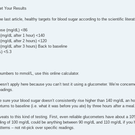
ret Your Results
he last article, healthy targets for blood sugar according to the scientific litera
ose (mg/dL) <86
(mg/dL after 1 hour) <140
(mg/dL after 2 hours) <120
mg/dL after 3 hours) Back to baseline
) <5.3
numbers to mmol/L, use this online calculator.
sn’t apply here because you can’t test it using a glucometer. We’re concerned
eadings.
e sure your blood sugar doesn’t consistently rise higher than 140 mg/dL an h
eturns to baseline (i.e. what it was before you ate) by three hours after a meal
eats to this kind of testing. First, even reliable glucometers have about a 10
ading of 100 mg/dL could be anything between 90 mg/dL and 110 mg/dL if you ha
atterns – not nit-pick over specific readings.