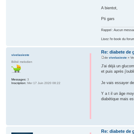
A bientot,
Pti gars
Rappel : Aucun message 
Lisez l'e-book du foru
Re: diabete de 
vivelasieste
de
vivelasieste
» Ve
Bébé melodien
J'ai déjà un gluco
et puis après j'ou
Messages:
3
Je vais essayer de
Inscription:
Mer 17 Juin 2020 08:22
Y a t il un âge mo
diabétique mais est
Re: diabete de 