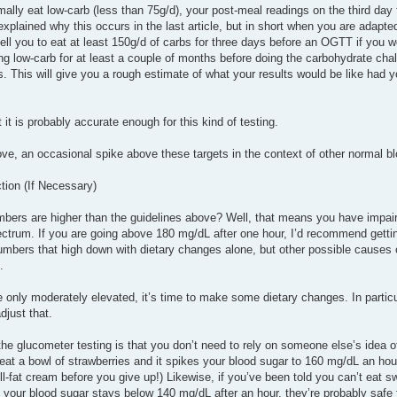
ally eat low-carb (less than 75g/d), your post-meal readings on the third day f
explained why this occurs in the last article, but in short when you are adapte
ell you to eat at least 150g/d of carbs for three days before an OGTT if you we
ng low-carb for at least a couple of months before doing the carbohydrate cha
s. This will give you a rough estimate of what your results would be like had
t it is probably accurate enough for this kind of testing.
bove, an occasional spike above these targets in the context of other normal b
tion (If Necessary)
mbers are higher than the guidelines above? Well, that means you have impair
ctrum. If you are going above 180 mg/dL after one hour, I’d recommend getting 
umbers that high down with dietary changes alone, but other possible causes o
.
e only moderately elevated, it’s time to make some dietary changes. In partic
djust that.
the glucometer testing is that you don’t need to rely on someone else’s idea
ou eat a bowl of strawberries and it spikes your blood sugar to 160 mg/dL an hou
ull-fat cream before you give up!) Likewise, if you’ve been told you can’t ea
 your blood sugar stays below 140 mg/dL after an hour, they’re probably safe 