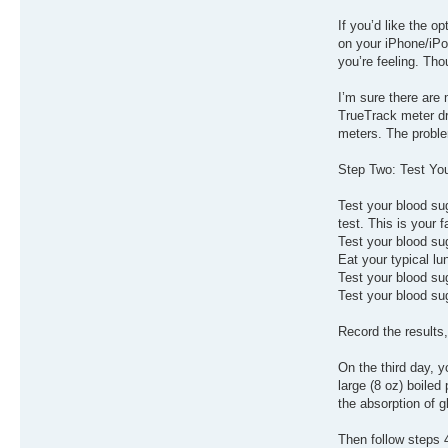
If you’d like the 
on your iPhone/iPod
you’re feeling. Tho
I’m sure there are 
TrueTrack meter dr
meters. The proble
Step Two: Test Yo
Test your blood suga
test. This is your f
Test your blood sug
Eat your typical lu
Test your blood sug
Test your blood sug
Record the results,
On the third day, y
large (8 oz) boiled
the absorption of g
Then follow steps 