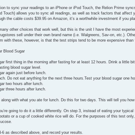
option to sync your readings to an iPhone or iPod Touch, the Relion Prime syn
 Touch) allows you to sync all readings, as well as track factors that affect 
ugh the cable costs $39.95 on Amazon, it’s a worthwhile investment if you pla
many other choices that work well, but this is the unit I have the most experien
ugstores sell under their own brand name (i.e. Walgreens, Sav-on, etc.). Oth
m with these, however, is that the test strips tend to be more expensive than
ur Blood Sugar
r first thing in the morning after fasting for at least 12 hours. Drink a little bi
asting blood sugar level.
ar again just before lunch.
nch. Do not eat anything for the next three hours.Test your blood sugar one ho
ar two hours after lunch.
ar three hours after lunch.
 along with what you ate for lunch. Do this for two days. This will tell you ho
ou’re going to do it a little differently. On step 3, instead of eating your typic
 potato or a cup of cooked white rice will do. For the purposes of this test only
lucose.
4-6 as described above, and record your results.