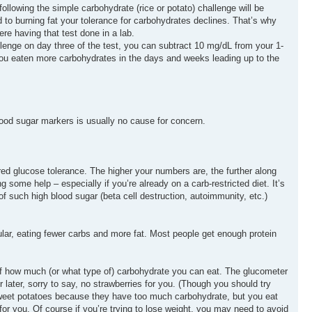
ollowing the simple carbohydrate (rice or potato) challenge will be
d to burning fat your tolerance for carbohydrates declines. That’s why
re having that test done in a lab.
llenge on day three of the test, you can subtract 10 mg/dL from your 1-
 you eaten more carbohydrates in the days and weeks leading up to the
lood sugar markers is usually no cause for concern.
ed glucose tolerance. The higher your numbers are, the further along
some help – especially if you’re already on a carb-restricted diet. It’s
f such high blood sugar (beta cell destruction, autoimmunity, etc.)
ular, eating fewer carbs and more fat. Most people get enough protein
 of how much (or what type of) carbohydrate you can eat. The glucometer
r later, sorry to say, no strawberries for you. (Though you should try
t sweet potatoes because they have too much carbohydrate, but you eat
for you. Of course if you’re trying to lose weight, you may need to avoid