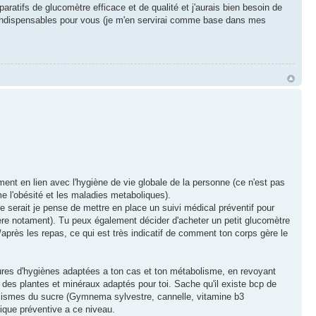
ratifs de glucomètre efficace et de qualité et j'aurais bien besoin de
 indispensables pour vous (je m'en servirai comme base dans mes
ment en lien avec l'hygiène de vie globale de la personne (ce n'est pas
e l'obésité et les maladies metaboliques).
ire serait je pense de mettre en place un suivi médical préventif pour
ière notament). Tu peux également décider d'acheter un petit glucomètre
après les repas, ce qui est très indicatif de comment ton corps gère le
esures d'hygiènes adaptées a ton cas et ton métabolisme, en revoyant
t des plantes et minéraux adaptés pour toi. Sache qu'il existe bcp de
olismes du sucre (Gymnema sylvestre, cannelle, vitamine b3
mique préventive a ce niveau.