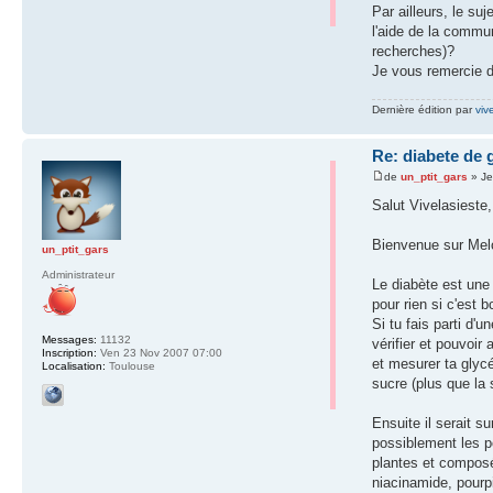
Par ailleurs, le s
l'aide de la commu
recherches)?
Je vous remercie 
Dernière édition par
viv
Re: diabete de 
de
un_ptit_gars
» Je
Salut Vivelasieste,
Bienvenue sur Mel
un_ptit_gars
Administrateur
Le diabète est une 
pour rien si c'est
Si tu fais parti d'
Messages:
11132
vérifier et pouvoi
Inscription:
Ven 23 Nov 2007 07:00
et mesurer ta glycé
Localisation:
Toulouse
sucre (plus que la
Ensuite il serait 
possiblement les po
plantes et composé
niacinamide, pourpi