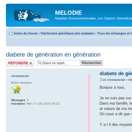
MELODIE
Maladies Environnementales, Les Options: Detoxifica
Index du forum
‹
Patrimoine génétique des malades
‹
Tous les échanges et l
diabete de génération en génération
Répondre
diabete de gé
vivelasieste
de
vivelasieste
» Me
Bébé melodien
Bonjour à tous,
Je ne suis pas sur
Messages:
3
Dans ma famille, l
Inscription:
Mer 17 Juin 2020 08:22
et sœurs de ma mèr
On nous a dit que s
Y a t il des moyens