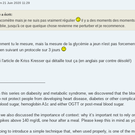
m 21 Juin 2020 11:29
 a écrit:
lucomètre mais je ne suis pas vraiment régulier
il y a des moments des moments 
ublie, jusqu'à ce que quelque chose revienne me perturber et je recommence.
ment tu le mesure, mais la mesure de la glycémie a jeun n'est pas forcement 
 en suivant un protocole sur 3 jours
i l'article de Kriss Kresser qui détaille tout ça (en anglais par contre désolé!)
--------------------------------------
 in this series on diabesity and metabolic syndrome, we discovered that the b
o not protect people from developing heart disease, diabetes or other complicat
g blood sugar, hemoglobin A1c and either OGTT or post-meal blood sugar.
 we also discussed the importance of context: why it’s important not to rely
pikes above 140 mg/dL one hour after a meal. Please keep this in mind as you 
 going to introduce a simple technique that, when used properly, is one of the