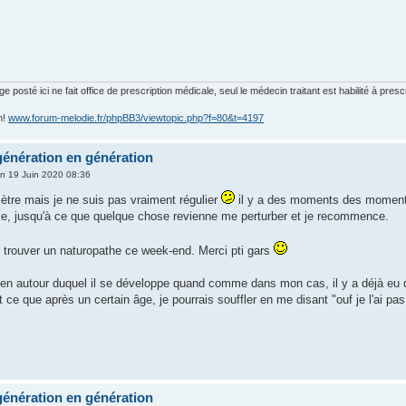
posté ici ne fait office de prescription médicale, seul le médecin traitant est habilité à presc
m!
www.forum-melodie.fr/phpBB3/viewtopic.php?f=80&t=4197
génération en génération
n 19 Juin 2020 08:36
mètre mais je ne suis pas vraiment régulier
il y a des moments des moments
blie, jusqu'à ce que quelque chose revienne me perturber et je recommence.
 trouver un naturopathe ce week-end. Merci pti gars
yen autour duquel il se développe quand comme dans mon cas, il y a déjà eu d
 ce que après un certain âge, je pourrais souffler en me disant "ouf je l'ai pas
génération en génération