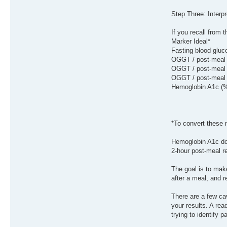
Step Three: Interp
If you recall from t
Marker Ideal*
Fasting blood gluc
OGGT / post-meal 
OGGT / post-meal 
OGGT / post-meal (
Hemoglobin A1c (%
*To convert these 
Hemoglobin A1c doe
2-hour post-meal r
The goal is to mak
after a meal, and r
There are a few cav
your results. A re
trying to identify p