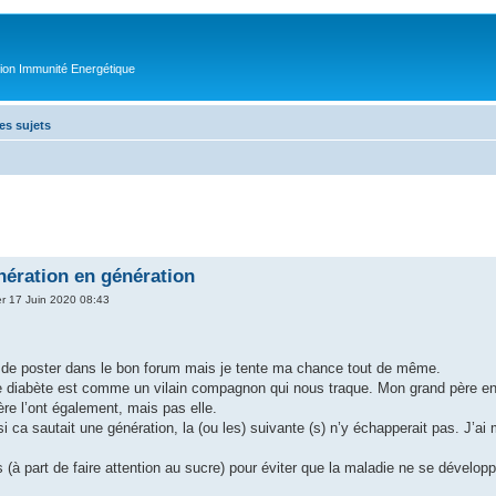
tion Immunité Energétique
es sujets
nération en génération
r 17 Juin 2020 08:43
 de poster dans le bon forum mais je tente ma chance tout de même.
e diabète est comme un vilain compagnon qui nous traque. Mon grand père en 
e l’ont également, mais pas elle.
i ca sautait une génération, la (ou les) suivante (s) n’y échapperait pas. J’ai 
 (à part de faire attention au sucre) pour éviter que la maladie ne se dévelop