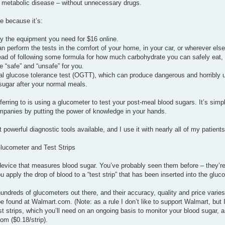
 metabolic disease – without unnecessary drugs.
ue because it’s:
 the equipment you need for $16 online.
n perform the tests in the comfort of your home, in your car, or wherever els
ead of following some formula for how much carbohydrate you can safely eat, t
 “safe” and “unsafe” for you.
ral glucose tolerance test (OGTT), which can produce dangerous and horribly u
 sugar after your normal meals.
eferring to is using a glucometer to test your post-meal blood sugars. It’s s
panies by putting the power of knowledge in your hands.
t powerful diagnostic tools available, and I use it with nearly all of my patients
lucometer and Test Strips
device that measures blood sugar. You’ve probably seen them before – they’re 
u apply the drop of blood to a “test strip” that has been inserted into the glu
 hundreds of glucometers out there, and their accuracy, quality and price vari
 found at Walmart.com. (Note: as a rule I don’t like to support Walmart, but I 
st strips, which you’ll need on an ongoing basis to monitor your blood sugar, a
om ($0.18/strip).