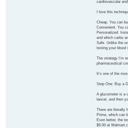
cardiovascular and
I love this techniq
Cheap. You can buy
Convenient. You ca
Personalized. Inst
and which carbs are
Safe. Unlike the o
testing your blood
The strategy I’m r
pharmaceutical com
It’s one of the mos
Step One: Buy a G
A glucometer is a 
lancet, and then yo
There are literally
Prime, which can be
Even better, the te
$9.00 at Walmart.c