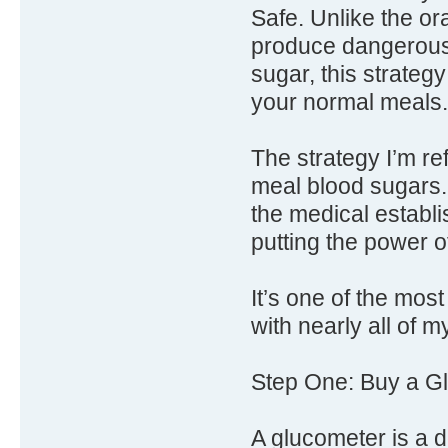
Safe. Unlike the or
produce dangerous 
sugar, this strateg
your normal meals.
The strategy I’m ref
meal blood sugars.
the medical estab
putting the power 
It’s one of the most
with nearly all of m
Step One: Buy a Gl
A glucometer is a 