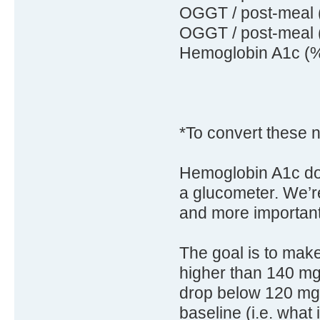
OGGT / post-meal (
OGGT / post-meal (
Hemoglobin A1c (%
*To convert these n
Hemoglobin A1c doe
a glucometer. We’r
and more important
The goal is to make
higher than 140 mg/
drop below 120 mg/
baseline (i.e. what 