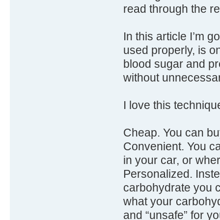
read through the rest
In this article I’m 
used properly, is o
blood sugar and pr
without unnecessar
I love this techniqu
Cheap. You can buy
Convenient. You can
in your car, or whe
Personalized. Inst
carbohydrate you ca
what your carbohyd
and “unsafe” for yo