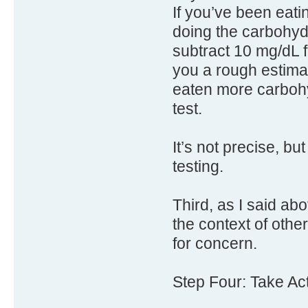
If you’ve been eati
doing the carbohydr
subtract 10 mg/dL f
you a rough estimat
eaten more carbohy
test.
It’s not precise, bu
testing.
Third, as I said ab
the context of oth
for concern.
Step Four: Take Act