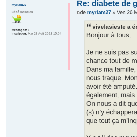
Re: diabete de 
myriam27
de
myriam27
» Ven 26 M
Bébé melodien
vivelasieste a éc
Messages:
1
Bonjour à tous,
Inscription:
Mar 23 Aoû 2022 15:04
Je ne suis pas su
chance tout de 
Dans ma famille,
nous traque. Mon
avoir été amputé.
également, mais 
On nous a dit que
(s) n’y échapperai
que tout ça m’inq