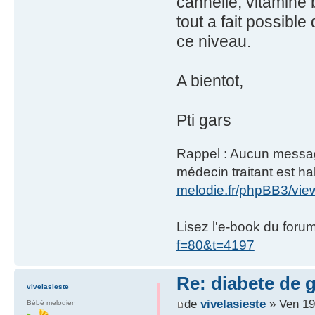
cannelle, vitamine 
tout a fait possibl
ce niveau.
A bientot,
Pti gars
Rappel : Aucun message 
médecin traitant est hab
melodie.fr/phpBB3/vi
Lisez l'e-book du foru
f=80&t=4197
Re: diabete de 
vivelasieste
de
vivelasieste
» Ven 19
Bébé melodien