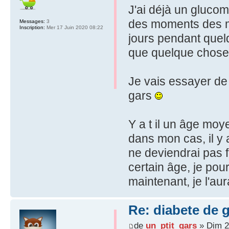
J'ai déjà un glucom
des moments des m
Messages:
3
Inscription:
Mer 17 Juin 2020 08:22
jours pendant quelq
que quelque chose
Je vais essayer de
gars
Y a t il un âge mo
dans mon cas, il y 
ne deviendrai pas 
certain âge, je pour
maintenant, je l'aur
Re: diabete de 
de
un_ptit_gars
» Dim 2