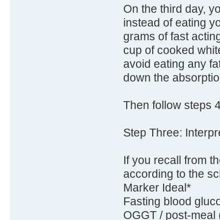
On the third day, you
instead of eating yo
grams of fast actin
cup of cooked white 
avoid eating any fat
down the absorptio
Then follow steps 
Step Three: Interpr
If you recall from t
according to the sci
Marker Ideal*
Fasting blood gluc
OGGT / post-meal (