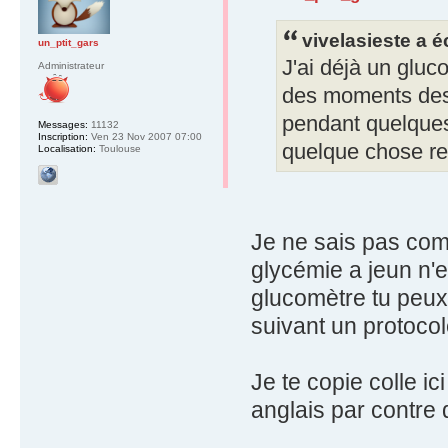
vivelasieste a éc
un_ptit_gars
J'ai déjà un gluc
Administrateur
des moments des
pendant quelques 
Messages:
11132
Inscription:
Ven 23 Nov 2007 07:00
quelque chose re
Localisation:
Toulouse
Je ne sais pas com
glycémie a jeun n'e
glucomètre tu peux
suivant un protocol
Je te copie colle ici
anglais par contre 