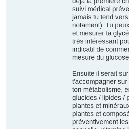
deja la première ch
suivi médical préven
jamais tu tend ver
notament). Tu peux
et mesurer ta glyc
très intéréssant po
indicatif de commen
mesure du glucose
Ensuite il serait su
t'accompagner sur 
ton métabolisme, e
glucides / lipides /
plantes et minéraux
plantes et composés
préventivement le