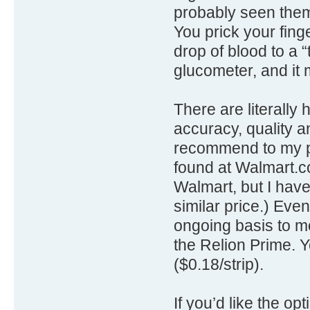
probably seen them
You prick your finge
drop of blood to a “
glucometer, and it
There are literally
accuracy, quality a
recommend to my pa
found at Walmart.co
Walmart, but I have
similar price.) Even
ongoing basis to mo
the Relion Prime. 
($0.18/strip).
If you’d like the o