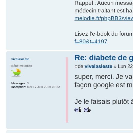
Rappel : Aucun message 
médecin traitant est hab
melodie.fr/phpBB3/vi
Lisez l'e-book du foru
f=80&t=4197
Re: diabete de 
vivelasieste
de
vivelasieste
» Lun 22
Bébé melodien
super, merci. Je va
façon google est m
Messages:
3
Inscription:
Mer 17 Juin 2020 08:22
Je le faisais plutôt