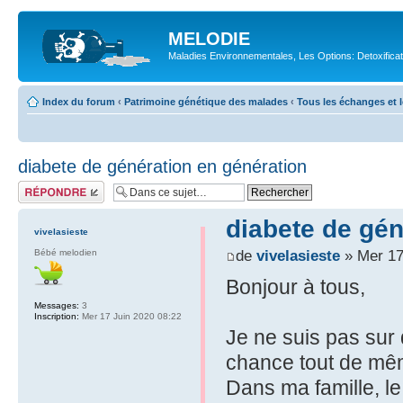
MELODIE
Maladies Environnementales, Les Options: Detoxifica
Index du forum
‹
Patrimoine génétique des malades
‹
Tous les échanges et l
diabete de génération en génération
Répondre
diabete de gén
vivelasieste
de
vivelasieste
» Mer 17
Bébé melodien
Bonjour à tous,
Messages:
3
Inscription:
Mer 17 Juin 2020 08:22
Je ne suis pas sur
chance tout de mê
Dans ma famille, l