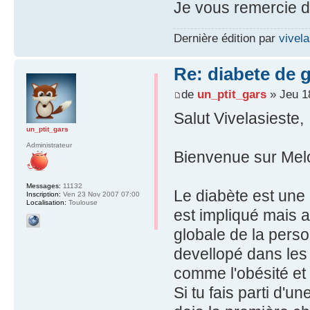
Je vous remercie d
Dernière édition par
vivela
Re: diabete de 
de
un_ptit_gars
» Jeu 1
Salut Vivelasieste,
un_ptit_gars
Administrateur
Bienvenue sur Mel
Messages:
11132
Le diabète est une 
Inscription:
Ven 23 Nov 2007 07:00
Localisation:
Toulouse
est impliqué mais a
globale de la perso
devellopé dans les
comme l'obésité et
Si tu fais parti d'u