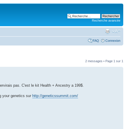
Recherche avancée
FAQ
Connexion
2 messages • Page
1
sur
1
rvirais pas. C'est le kit Health + Ancestry a 199$.
g your genetics sur
http://geneticssummit.com/