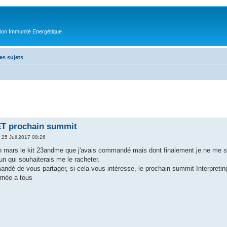
tion Immunité Energétique
es sujets
ET prochain summit
 25 Juil 2017 08:26
fin mars le kit 23andme que j'avais commandé mais dont finalement je ne me se
un qui souhaiterais me le racheter.
ndé de vous partager, si cela vous intéresse, le prochain summit Interpretin
rnée a tous