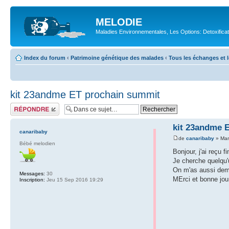
MELODIE
Maladies Environnementales, Les Options: Detoxifica
Index du forum
‹
Patrimoine génétique des malades
‹
Tous les échanges et l
kit 23andme ET prochain summit
Répondre
kit 23andme 
canaribaby
de
canaribaby
» Mar
Bébé melodien
Bonjour, j'ai reçu 
Je cherche quelqu'
On m'as aussi dema
Messages:
30
MErci et bonne jou
Inscription:
Jeu 15 Sep 2016 19:29