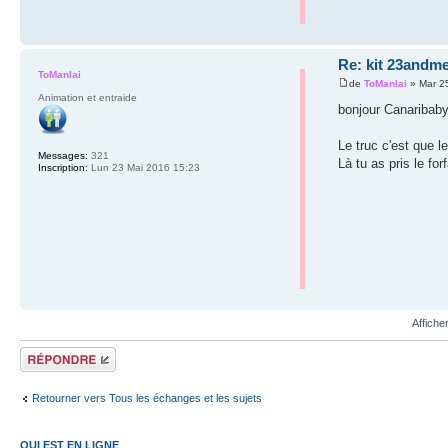
Re: kit 23andm
ToManlai
de
ToManlai
» Mar 25
Animation et entraide
bonjour Canaribab
Le truc c'est que l
Messages:
321
Là tu as pris le fo
Inscription:
Lun 23 Mai 2016 15:23
Affiche
Répondre
Retourner vers Tous les échanges et les sujets
QUI EST EN LIGNE