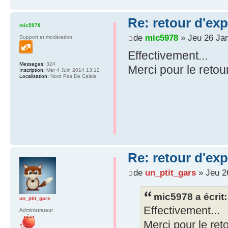
Re: retour d'ex
mic5978
de
mic5978
» Jeu 26 Jan
Support et modération
Effectivement...
Messages:
324
Merci pour le retou
Inscription:
Mer 4 Juin 2014 13:12
Localisation:
Nord Pas De Calais
Re: retour d'ex
de
un_ptit_gars
» Jeu 2
mic5978 a écrit:
un_ptit_gars
Effectivement...
Administrateur
Merci pour le ret