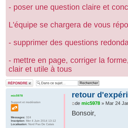
- poser une question claire et conc
L'équipe se chargera de vous répon
- supprimer des questions redond
- mettre en page, corriger la forme
clair et utile à tous
Répondre
retour d'expé
mic5978
de
mic5978
» Mar 24 Ja
Support et modération
Bonsoir,
Messages:
324
Inscription:
Mer 4 Juin 2014 13:12
Localisation:
Nord Pas De Calais