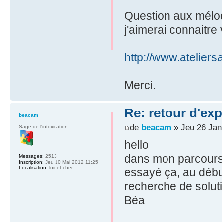
Question aux mélo
j'aimerai connaitre 
http://www.ateliers
Merci.
Re: retour d'ex
beacam
de
beacam
» Jeu 26 Jan
Sage de l'intoxication
hello
dans mon parcours 
Messages:
2513
Inscription:
Jeu 10 Mai 2012 11:25
Localisation:
loir et cher
essayé ça, au début
recherche de solu
Béa