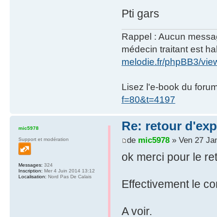
Pti gars
Rappel : Aucun message 
médecin traitant est hab
melodie.fr/phpBB3/vi
Lisez l'e-book du foru
f=80&t=4197
Re: retour d'ex
mic5978
de
mic5978
» Ven 27 Ja
Support et modération
ok merci pour le re
Messages:
324
Inscription:
Mer 4 Juin 2014 13:12
Localisation:
Nord Pas De Calais
Effectivement le co
A voir.