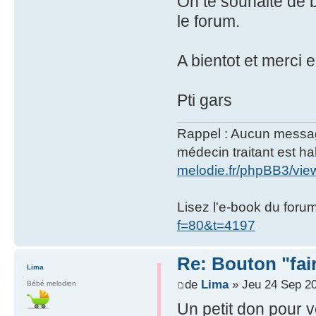
On te souhaite de 
le forum.
A bientot et merci
Pti gars
Rappel : Aucun message 
médecin traitant est hab
melodie.fr/phpBB3/vi
Lisez l'e-book du foru
f=80&t=4197
Re: Bouton "fa
Lima
de
Lima
» Jeu 24 Sep 20
Bébé melodien
Un petit don pour v