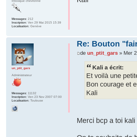
Intoxiqué chevronné
Messages:
212
Inscription:
Ven 29 Mai 2015 15:39
Localisation:
Genève
Re: Bouton "fa
de
un_ptit_gars
» Mer 2
Kali a écrit:
un_ptit_gars
Et voilà une petit
Administrateur
Bon courage et e
Kali
Messages:
11132
Inscription:
Ven 23 Nov 2007 07:00
Localisation:
Toulouse
Merci bcp a toi kal