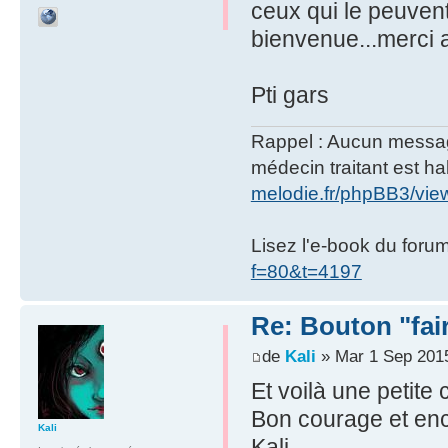
ceux qui le peuvent 
bienvenue...merci 
Pti gars
Rappel : Aucun message 
médecin traitant est hab
melodie.fr/phpBB3/vi
Lisez l'e-book du foru
f=80&t=4197
Re: Bouton "fa
de
Kali
» Mar 1 Sep 201
Et voilà une petite 
Bon courage et enc
Kali
Kali