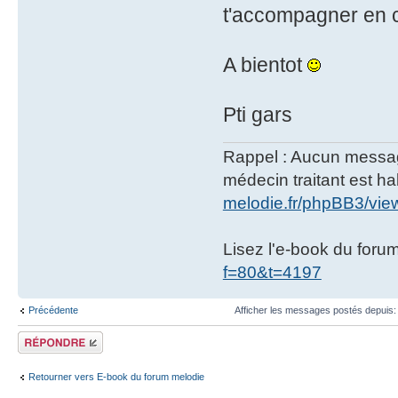
t'accompagner en c
A bientot
Pti gars
Rappel : Aucun message 
médecin traitant est hab
melodie.fr/phpBB3/vi
Lisez l'e-book du foru
f=80&t=4197
Précédente
Afficher les messages postés depuis
Répondre
Retourner vers E-book du forum melodie