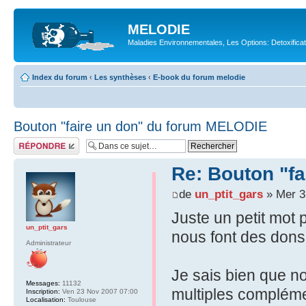
MELODIE
Maladies Environnementales, Les Options: Detoxifica
Index du forum
‹
Les synthèses
‹
E-book du forum melodie
Bouton "faire un don" du forum MELODIE
Répondre
Re: Bouton "f
de
un_ptit_gars
» Mer 3
Juste un petit mot 
un_ptit_gars
nous font des dons
Administrateur
Je sais bien que n
Messages:
11132
multiples compléme
Inscription:
Ven 23 Nov 2007 07:00
Localisation:
Toulouse