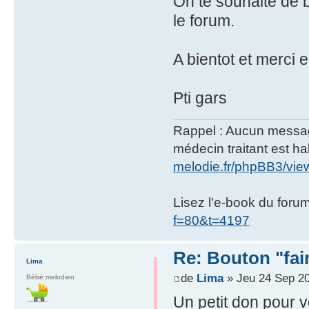
On te souhaite de 
le forum.
A bientot et merci
Pti gars
Rappel : Aucun message 
médecin traitant est hab
melodie.fr/phpBB3/vi
Lisez l'e-book du foru
f=80&t=4197
Re: Bouton "fa
Lima
de
Lima
» Jeu 24 Sep 20
Bébé melodien
Un petit don pour v