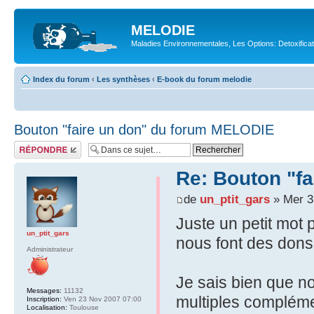
MELODIE
Maladies Environnementales, Les Options: Detoxifica
Index du forum
‹
Les synthèses
‹
E-book du forum melodie
Bouton "faire un don" du forum MELODIE
Répondre
Re: Bouton "f
de
un_ptit_gars
» Mer 3
Juste un petit mot 
un_ptit_gars
nous font des dons
Administrateur
Je sais bien que n
Messages:
11132
multiples compléme
Inscription:
Ven 23 Nov 2007 07:00
Localisation:
Toulouse