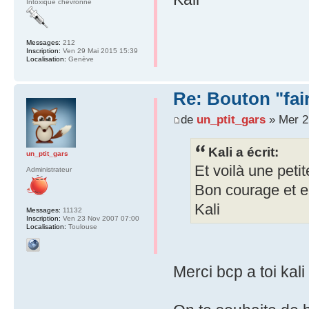
Intoxiqué chevronné
Messages:
212
Inscription:
Ven 29 Mai 2015 15:39
Localisation:
Genève
Re: Bouton "fa
de
un_ptit_gars
» Mer 2
Kali a écrit:
un_ptit_gars
Et voilà une petit
Administrateur
Bon courage et e
Kali
Messages:
11132
Inscription:
Ven 23 Nov 2007 07:00
Localisation:
Toulouse
Merci bcp a toi kal