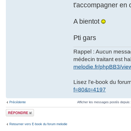
t'accompagner en c
A bientot
Pti gars
Rappel : Aucun message 
médecin traitant est hab
melodie.fr/phpBB3/vi
Lisez l'e-book du foru
f=80&t=4197
Précédente
Afficher les messages postés depuis
Répondre
Retourner vers E-book du forum melodie