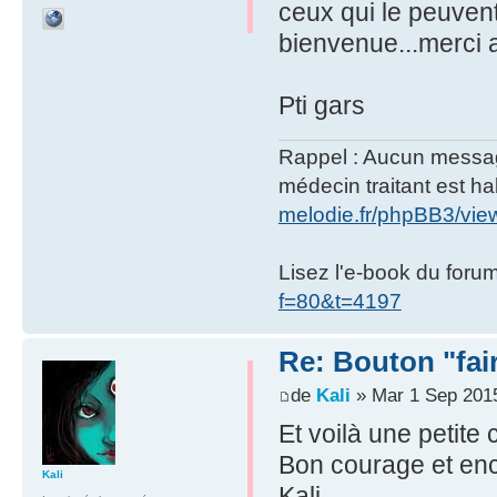
ceux qui le peuvent 
bienvenue...merci 
Pti gars
Rappel : Aucun message 
médecin traitant est hab
melodie.fr/phpBB3/vi
Lisez l'e-book du foru
f=80&t=4197
Re: Bouton "fa
de
Kali
» Mar 1 Sep 201
Et voilà une petite 
Bon courage et enc
Kali
Kali