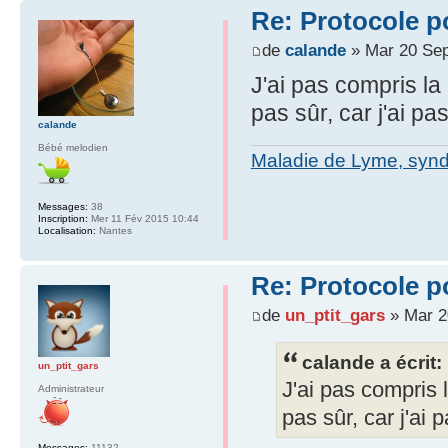
Re: Protocole po
de
calande
» Mar 20 Sep
J'ai pas compris la
pas sûr, car j'ai pa
calande
Bébé melodien
Maladie de Lyme, syn
Messages:
38
Inscription:
Mer 11 Fév 2015 10:44
Localisation:
Nantes
Re: Protocole po
de
un_ptit_gars
» Mar 2
calande a écrit:
un_ptit_gars
J'ai pas compris 
Administrateur
pas sûr, car j'ai 
Messages:
11132