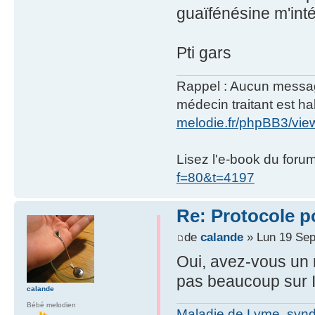
guaïfénésine m'inté
Pti gars
Rappel : Aucun message 
médecin traitant est hab
melodie.fr/phpBB3/vi
Lisez l'e-book du foru
f=80&t=4197
Re: Protocole po
de
calande
» Lun 19 Sep
Oui, avez-vous un r
pas beaucoup sur In
calande
Bébé melodien
Maladie de Lyme, syn