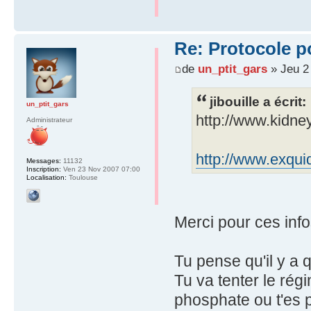
Re: Protocole po
de
un_ptit_gars
» Jeu 2 
jibouille a écrit:
un_ptit_gars
http://www.kidn
Administrateur
http://www.exquid
Messages:
11132
Inscription:
Ven 23 Nov 2007 07:00
Localisation:
Toulouse
Merci pour ces info
Tu pense qu'il y a 
Tu va tenter le régi
phosphate ou t'es 