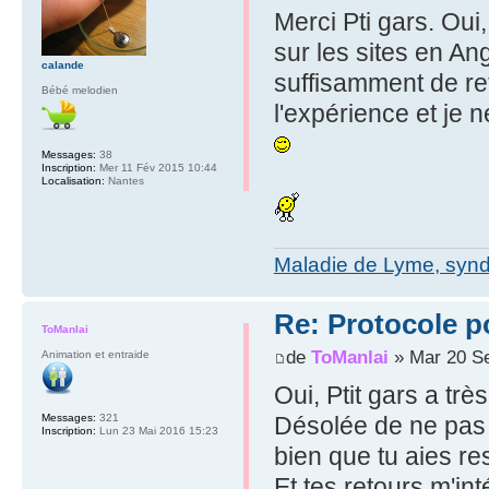
Merci Pti gars. Oui
sur les sites en Ang
calande
suffisamment de ret
Bébé melodien
l'expérience et je 
Messages:
38
Inscription:
Mer 11 Fév 2015 10:44
Localisation:
Nantes
Maladie de Lyme, syn
Re: Protocole po
ToManlai
de
ToManlai
» Mar 20 Se
Animation et entraide
Oui, Ptit gars a trè
Désolée de ne pas 
Messages:
321
Inscription:
Lun 23 Mai 2016 15:23
bien que tu aies res
Et tes retours m'int