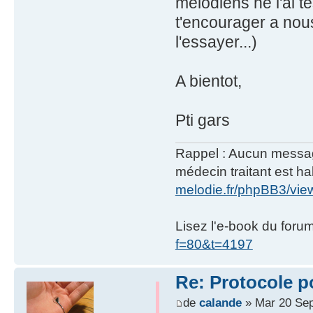
mélodiens ne l'ai te
t'encourager a nous
l'essayer...)
A bientot,
Pti gars
Rappel : Aucun message 
médecin traitant est hab
melodie.fr/phpBB3/vi
Lisez l'e-book du foru
f=80&t=4197
Re: Protocole po
de
calande
» Mar 20 Sep