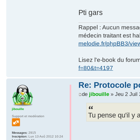
Pti gars
Rappel : Aucun message 
médecin traitant est hab
melodie.fr/phpBB3/vi
Lisez l'e-book du foru
f=80&t=4197
Re: Protocole po
de
jibouille
» Jeu 2 Juil
jibouille
Tu pense qu'il y 
Support et modération
Messages:
2915
Inscription:
Lun 13 Aoû 2012 10:24