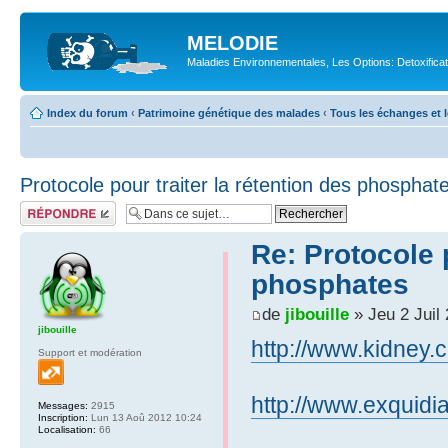
MELODIE
Maladies Environnementales, Les Options: Detoxifica
Index du forum
‹
Patrimoine génétique des malades
‹
Tous les échanges et l
Protocole pour traiter la rétention des phosphat
Répondre
Re: Protocole p
phosphates
de
jibouille
» Jeu 2 Juil
jibouille
http://www.kidney
Support et modération
http://www.exquidia
Messages:
2915
Inscription:
Lun 13 Aoû 2012 10:24
Localisation:
66