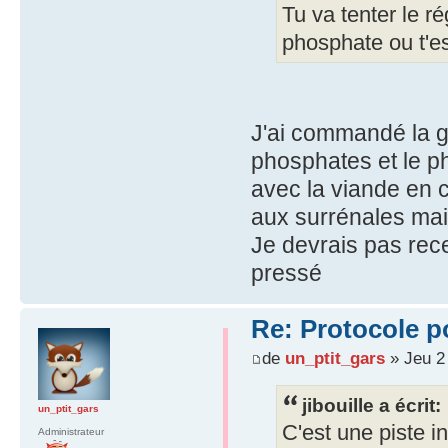
Tu va tenter le ré
phosphate ou t'e
J'ai commandé la gu
phosphates et le p
avec la viande en 
aux surrénales main
Je devrais pas rece
pressé
Re: Protocole po
de
un_ptit_gars
» Jeu 2 
jibouille a écrit:
un_ptit_gars
C'est une piste in
Administrateur