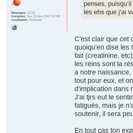
penses, puisqu’il
les ehs que j'ai v
Messages:
11132
Inscription:
Ven 23 Nov 2007 07:00
Localisation:
Toulouse
C'est clair que cet 
quoiqu'en dise les
fait (creatinine, et
les reins sont la ré
a notre naissance, e
tout pour eux, et on
d'implication dans 
J'ai tjrs eut le se
fatigués, mais je n
soutenir, il sera pe
En tout cas ton ex