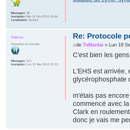
Messages:
38
Inscription:
Mer 11 Fév 2015 10:44
Localisation:
Nantes
Re: Protocole po
ToManlai
de
ToManlai
» Lun 19 Se
Animation et entraide
C'est bien les gens 
Messages:
321
Inscription:
Lun 23 Mai 2016 15:23
L'EHS est arrivée, 
glycérophosphate
m'étais pas encore 
commencé avec la c
Clark en roulement 
donc je vais me pe