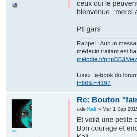
ceux qui le peuvent 
bienvenue...merci 
Pti gars
Rappel : Aucun message 
médecin traitant est hab
melodie.fr/phpBB3/vi
Lisez l'e-book du foru
f=80&t=4197
Re: Bouton "fa
de
Kali
» Mar 1 Sep 201
Et voilà une petite 
Bon courage et enc
Kali
Kali