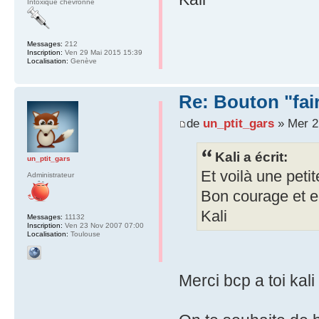
Intoxiqué chevronné
Messages:
212
Inscription:
Ven 29 Mai 2015 15:39
Localisation:
Genève
Re: Bouton "fa
de
un_ptit_gars
» Mer 2
Kali a écrit:
un_ptit_gars
Et voilà une petit
Administrateur
Bon courage et e
Kali
Messages:
11132
Inscription:
Ven 23 Nov 2007 07:00
Localisation:
Toulouse
Merci bcp a toi kal