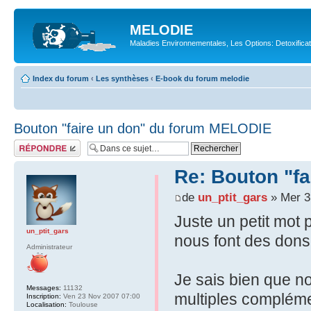
MELODIE
Maladies Environnementales, Les Options: Detoxifica
Index du forum
‹
Les synthèses
‹
E-book du forum melodie
Bouton "faire un don" du forum MELODIE
Répondre
Re: Bouton "f
de
un_ptit_gars
» Mer 3
Juste un petit mot 
un_ptit_gars
nous font des dons
Administrateur
Je sais bien que n
Messages:
11132
multiples compléme
Inscription:
Ven 23 Nov 2007 07:00
Localisation:
Toulouse