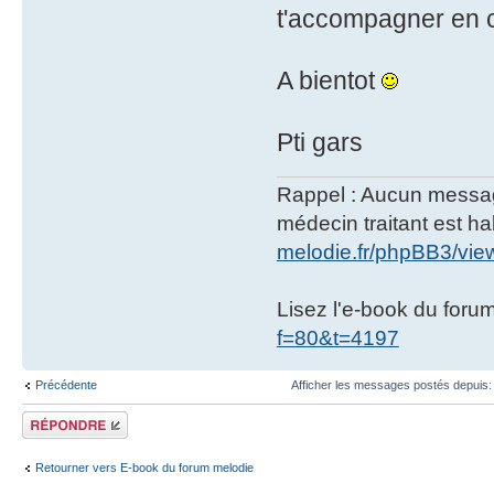
t'accompagner en c
A bientot
Pti gars
Rappel : Aucun message 
médecin traitant est hab
melodie.fr/phpBB3/vi
Lisez l'e-book du foru
f=80&t=4197
Précédente
Afficher les messages postés depuis
Répondre
Retourner vers E-book du forum melodie