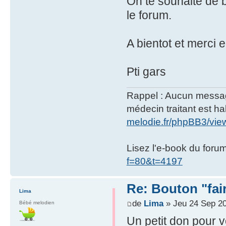
On te souhaite de 
le forum.
A bientot et merci
Pti gars
Rappel : Aucun message 
médecin traitant est hab
melodie.fr/phpBB3/vi
Lisez l'e-book du foru
f=80&t=4197
Re: Bouton "fa
Lima
de
Lima
» Jeu 24 Sep 20
Bébé melodien
Un petit don pour v