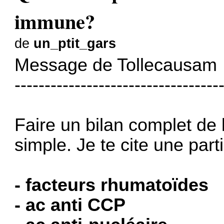
immune?
de
un_ptit_gars
Message de Tollecausam
----------------------------------
Faire un bilan complet de l
simple. Je te cite une part
- facteurs rhumatoïdes
- ac anti CCP