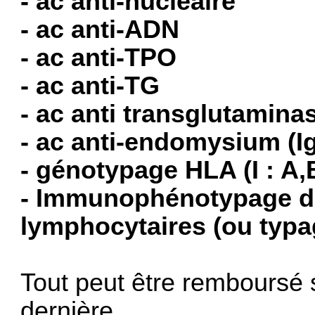
- ac anti-nucléaire
- ac anti-ADN
- ac anti-TPO
- ac anti-TG
- ac anti transglutaminas
- ac anti-endomysium (Ig
- génotypage HLA (I : A,
- Immunophénotypage d
lymphocytaires (ou typa
Tout peut être remboursé s
dernière.