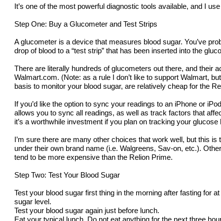
It’s one of the most powerful diagnostic tools available, and I use 
Step One: Buy a Glucometer and Test Strips
A glucometer is a device that measures blood sugar. You’ve proba
drop of blood to a “test strip” that has been inserted into the gl
There are literally hundreds of glucometers out there, and their
Walmart.com. (Note: as a rule I don’t like to support Walmart, but 
basis to monitor your blood sugar, are relatively cheap for the R
If you’d like the option to sync your readings to an iPhone or 
allows you to sync all readings, as well as track factors that af
it’s a worthwhile investment if you plan on tracking your glucose 
I’m sure there are many other choices that work well, but this is 
under their own brand name (i.e. Walgreens, Sav-on, etc.). Other
tend to be more expensive than the Relion Prime.
Step Two: Test Your Blood Sugar
Test your blood sugar first thing in the morning after fasting for at 
sugar level.
Test your blood sugar again just before lunch.
Eat your typical lunch. Do not eat anything for the next three hou