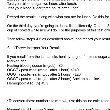
Test your blood sugar two hours after lunch.
Test your blood sugar three hours after lunch.
Record the results, along with what you ate for lunch. Do this for
On the third day, you’re going to do it a little differently. On ste
cup of cooked white rice will do. For the purposes of this test onl
Then follow steps 4-6 as described above, and record your resul
Step Three: Interpret Your Results
If you recall from the last article, healthy targets for blood sugar a
Marker Ideal*
Fasting blood glucose (mg/dL) <86
OGGT / post-meal (mg/dL after 1 hour) <140
OGGT / post-meal (mg/dL after 2 hours) <120
OGGT / post-meal (mg/dL after 3 hours) Back to baseline
Hemoglobin A1c (%) <5.3
*To convert these numbers to mmol/L, use this online calculator.
Hemoglobin A1c doesn’t apply here because you can’t test it usi