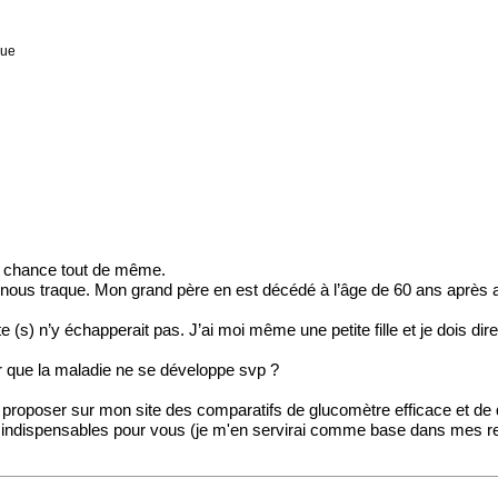
que
ma chance tout de même.
nous traque. Mon grand père en est décédé à l’âge de 60 ans après a
e (s) n’y échapperait pas. J’ai moi même une petite fille et je dois dir
ter que la maladie ne se développe svp ?
e proposer sur
mon site
des comparatifs de glucomètre efficace et de q
es indispensables pour vous (je m'en servirai comme base dans mes 