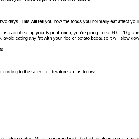
 two days. This will tell you how the foods you normally eat affect you
p 3, instead of eating your typical lunch, you’re going to eat 60 – 70 gra
y, avoid eating any fat with your rice or potato because it will slow do
ts.
ccording to the scientific literature are as follows:
ng a glucometer. We’re concerned with the fasting blood sugar readin