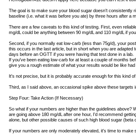
The goal is to make sure your blood sugar doesn’t consistently r
baseline (i.e. what it was before you ate) by three hours after a 
There are a few caveats to this kind of testing. First, even reli
mg/dL could be anything between 90 mg/dL and 110 mg/dL if you had
Second, if you normally eat low-carb (less than 75g/d), your post
this occurs in the last article, but in short when you are adapted 
days before an OGTT if you were having that test done in a lab.
If you’ve been eating low-carb for at least a couple of months be
give you a rough estimate of what your results would be like ha
It’s not precise, but it is probably accurate enough for this kind of
Third, as I said above, an occasional spike above these targets 
Step Four: Take Action (If Necessary)
So what if your numbers are higher than the guidelines above? W
are going above 180 mg/dL after one hour, I’d recommend getting s
alone, but other possible causes of such high blood sugar (beta c
If your numbers are only moderately elevated, it’s time to make 