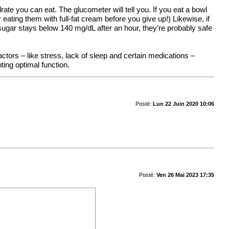
ate you can eat. The glucometer will tell you. If you eat a bowl
eating them with full-fat cream before you give up!) Likewise, if
ugar stays below 140 mg/dL after an hour, they’re probably safe
ctors – like stress, lack of sleep and certain medications –
ting optimal function.
Posté:
Lun 22 Juin 2020 10:06
Posté:
Ven 26 Mai 2023 17:35