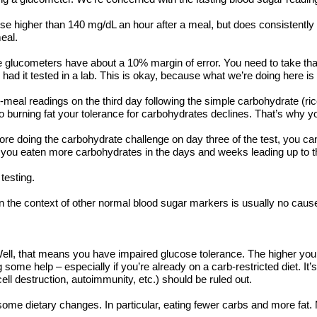
ise higher than 140 mg/dL an hour after a meal, but does consistently
meal.
able glucometers have about a 10% margin of error. You need to take tha
 it tested in a lab. This is okay, because what we’re doing here is try
-meal readings on the third day following the simple carbohydrate (ric
to burning fat your tolerance for carbohydrates declines. That’s why yo
fore doing the carbohydrate challenge on day three of the test, you ca
d you eaten more carbohydrates in the days and weeks leading up to th
 testing.
in the context of other normal blood sugar markers is usually no caus
ell, that means you have impaired glucose tolerance. The higher your
ome help – especially if you’re already on a carb-restricted diet. It
ell destruction, autoimmunity, etc.) should be ruled out.
some dietary changes. In particular, eating fewer carbs and more fat. 