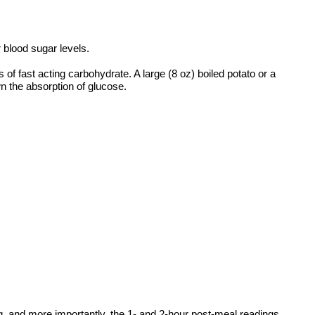
r blood sugar levels.
ms of fast acting carbohydrate. A large (8 oz) boiled potato or a
wn the absorption of glucose.
g, and more importantly, the 1- and 2-hour post-meal readings.