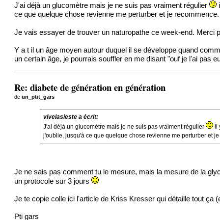
J'ai déjà un glucomètre mais je ne suis pas vraiment régulier
ce que quelque chose revienne me perturber et je recommence.
Je vais essayer de trouver un naturopathe ce week-end. Merci p
Y a t il un âge moyen autour duquel il se développe quand comme
un certain âge, je pourrais souffler en me disant "ouf je l'ai pas e
Re: diabete de génération en génération
de
un_ptit_gars
vivelasieste a écrit:
J'ai déjà un glucomètre mais je ne suis pas vraiment régulier
il
j'oublie, jusqu'à ce que quelque chose revienne me perturber et 
Je ne sais pas comment tu le mesure, mais la mesure de la glycé
un protocole sur 3 jours
Je te copie colle ici l'article de Kriss Kresser qui détaille tout ça
Pti gars