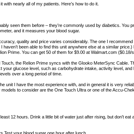
it with nearly all of my patients. Here’s how to do it.
bly seen them before – they’re commonly used by diabetics. You prick
ucometer, and it measures your blood sugar.
 accuracy, quality and price varies considerably. The one I recommend 
I haven’t been able to find this unit anywhere else at a similar price.)
elion Prime. You can get 50 of them for $9.00 at Walmart.com ($0.18/st
iPod Touch, the Relion Prime syncs with the Glooko MeterSync Cable. 
fect your glucose level, such as carbohydrate intake, activity level, 
levels over a long period of time.
the unit I have the most experience with, and in general it is very rel
 models to consider are the One Touch Ultra or one of the Accu-Chek 
least 12 hours. Drink a little bit of water just after rising, but don’t ea
rs.Test your blood sugar one hour after lunch.