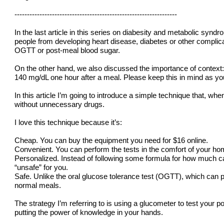
-----------------------------------------------------------------
In the last article in this series on diabesity and metabolic syn
people from developing heart disease, diabetes or other complicat
OGTT or post-meal blood sugar.
On the other hand, we also discussed the importance of context:
140 mg/dL one hour after a meal. Please keep this in mind as you 
In this article I’m going to introduce a simple technique that, w
without unnecessary drugs.
I love this technique because it’s:
Cheap. You can buy the equipment you need for $16 online.
Convenient. You can perform the tests in the comfort of your hom
Personalized. Instead of following some formula for how much car
“unsafe” for you.
Safe. Unlike the oral glucose tolerance test (OGTT), which can p
normal meals.
The strategy I’m referring to is using a glucometer to test you
putting the power of knowledge in your hands.