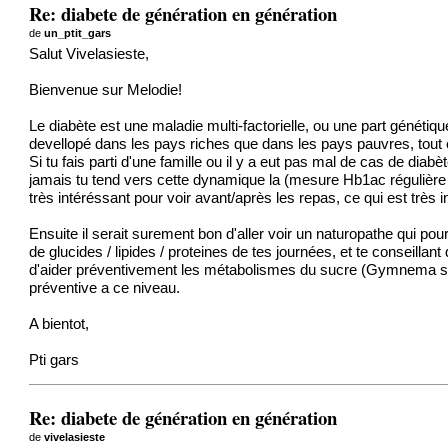
Re: diabete de génération en génération
de
un_ptit_gars
Salut Vivelasieste,
Bienvenue sur Melodie!
Le diabète est une maladie multi-factorielle, ou une part génétiq
devellopé dans les pays riches que dans les pays pauvres, tout
Si tu fais parti d'une famille ou il y a eut pas mal de cas de diab
jamais tu tend vers cette dynamique la (mesure Hb1ac régulière
très intéréssant pour voir avant/après les repas, ce qui est trè
Ensuite il serait surement bon d'aller voir un naturopathe qui 
de glucides / lipides / proteines de tes journées, et te conseill
d'aider préventivement les métabolismes du sucre (Gymnema sylve
préventive a ce niveau.
A bientot,
Pti gars
Re: diabete de génération en génération
de
vivelasieste