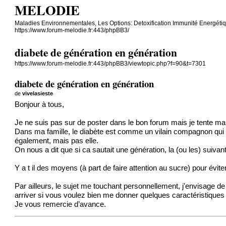
MELODIE
Maladies Environnementales, Les Options: Detoxification Immunité Energéti
https://www.forum-melodie.fr:443/phpBB3/
diabete de génération en génération
https://www.forum-melodie.fr:443/phpBB3/viewtopic.php?f=90&t=7301
diabete de génération en génération
de
vivelasieste
Bonjour à tous,
Je ne suis pas sur de poster dans le bon forum mais je tente 
Dans ma famille, le diabète est comme un vilain compagnon qui 
également, mais pas elle.
On nous a dit que si ca sautait une génération, la (ou les) suivant
Y a t il des moyens (à part de faire attention au sucre) pour évi
Par ailleurs, le sujet me touchant personnellement, j'envisage d
arriver si vous voulez bien me donner quelques caractéristiqu
Je vous remercie d’avance.