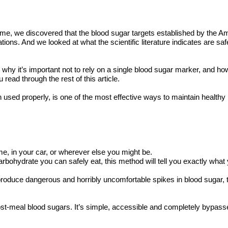
drome, we discovered that the blood sugar targets established by the A
ions. And we looked at what the scientific literature indicates are saf
 why it’s important not to rely on a single blood sugar marker, and
read through the rest of this article.
hen used properly, is one of the most effective ways to maintain heal
e, in your car, or wherever else you might be.
bohydrate you can safely eat, this method will tell you exactly what
roduce dangerous and horribly uncomfortable spikes in blood sugar, th
r post-meal blood sugars. It’s simple, accessible and completely byp