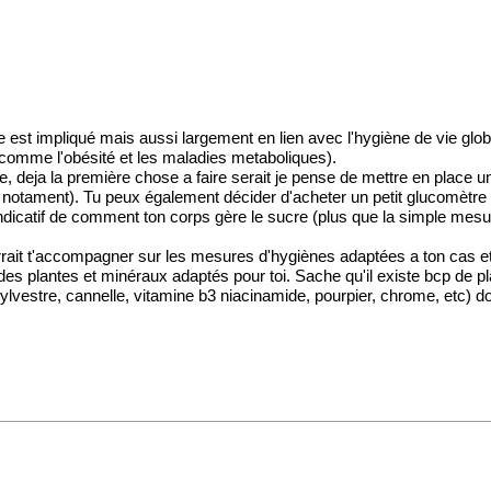
ue est impliqué mais aussi largement en lien avec l'hygiène de vie glob
 comme l'obésité et les maladies metaboliques).
ète, deja la première chose a faire serait je pense de mettre en place u
 notament). Tu peux également décider d'acheter un petit glucomètre 
s indicatif de comment ton corps gère le sucre (plus que la simple me
pourrait t'accompagner sur les mesures d'hygiènes adaptées a ton cas
ant des plantes et minéraux adaptés pour toi. Sache qu'il existe bcp de
stre, cannelle, vitamine b3 niacinamide, pourpier, chrome, etc) donc