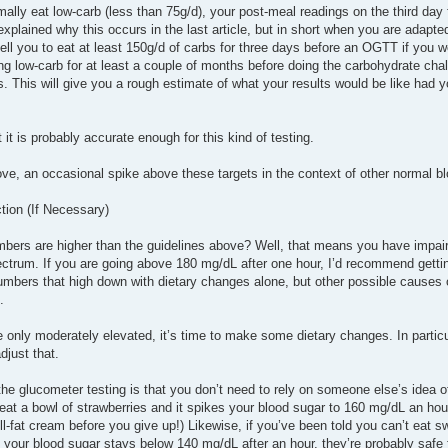
ally eat low-carb (less than 75g/d), your post-meal readings on the third day f
explained why this occurs in the last article, but in short when you are adapte
ell you to eat at least 150g/d of carbs for three days before an OGTT if you we
ng low-carb for at least a couple of months before doing the carbohydrate cha
s. This will give you a rough estimate of what your results would be like had
t it is probably accurate enough for this kind of testing.
bove, an occasional spike above these targets in the context of other normal b
tion (If Necessary)
mbers are higher than the guidelines above? Well, that means you have impair
ctrum. If you are going above 180 mg/dL after one hour, I’d recommend getting 
umbers that high down with dietary changes alone, but other possible causes o
.
e only moderately elevated, it’s time to make some dietary changes. In partic
djust that.
the glucometer testing is that you don’t need to rely on someone else’s idea
ou eat a bowl of strawberries and it spikes your blood sugar to 160 mg/dL an hou
ull-fat cream before you give up!) Likewise, if you’ve been told you can’t ea
 your blood sugar stays below 140 mg/dL after an hour, they’re probably safe 