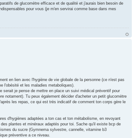
ratifs de glucomètre efficace et de qualité et j'aurais bien besoin de
 indispensables pour vous (je m'en servirai comme base dans mes
ment en lien avec l'hygiène de vie globale de la personne (ce n'est pas
e l'obésité et les maladies metaboliques).
ire serait je pense de mettre en place un suivi médical préventif pour
ière notament). Tu peux également décider d'acheter un petit glucomètre
après les repas, ce qui est très indicatif de comment ton corps gère le
esures d'hygiènes adaptées a ton cas et ton métabolisme, en revoyant
t des plantes et minéraux adaptés pour toi. Sache qu'il existe bcp de
olismes du sucre (Gymnema sylvestre, cannelle, vitamine b3
mique préventive a ce niveau.