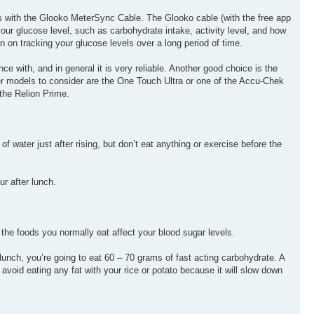
cs with the Glooko MeterSync Cable. The Glooko cable (with the free app
your glucose level, such as carbohydrate intake, activity level, and how
n on tracking your glucose levels over a long period of time.
ce with, and in general it is very reliable. Another good choice is the
er models to consider are the One Touch Ultra or one of the Accu-Chek
 the Relion Prime.
t of water just after rising, but don’t eat anything or exercise before the
ur after lunch.
w the foods you normally eat affect your blood sugar levels.
al lunch, you’re going to eat 60 – 70 grams of fast acting carbohydrate. A
, avoid eating any fat with your rice or potato because it will slow down