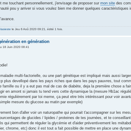
ujet me touchant personnellement, j'envisage de proposer sur
mon site
des compa
nauté pou y arriver si vous voulez bien me donner quelques caractéristiques
d’avance.
elasieste
le Jeu 6 Aoû 2020 09:21, édité 1 fois.
génération en génération
u 18 Juin 2020 08:41
odie!
maladie multi-factorielle, ou une part génétique est impliqué mais aussi large
 bcp plus devellopé dans les pays riches que dans les pays pauvres, tout comm
une famille ou il y a eut pas mal de cas de diabète, deja la première chose a fa
r agir en amont si jamais tu tend vers cette dynamique la (mesure Hb1ac régul
mie régulièrement par toi meme, ça peut etre très intéréssant pour voir avant/
 simple mesure du glucose au matin par exemple)
surement bon d'aller voir un naturopathe qui pourrait t'accompagner sur les m
urcentages de glucides / lipides / proteines de tes journées, et te conseillan
s qui permettent de réguler la glycémie et d'aider préventivement les métab
er, chrome, etc) donc il est tout a fait possible de mettre en place une dyna