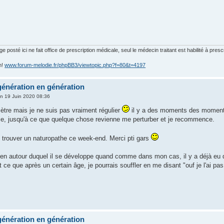
posté ici ne fait office de prescription médicale, seul le médecin traitant est habilité à presc
m!
www.forum-melodie.fr/phpBB3/viewtopic.php?f=80&t=4197
génération en génération
n 19 Juin 2020 08:36
mètre mais je ne suis pas vraiment régulier
il y a des moments des moments
blie, jusqu'à ce que quelque chose revienne me perturber et je recommence.
 trouver un naturopathe ce week-end. Merci pti gars
yen autour duquel il se développe quand comme dans mon cas, il y a déjà eu d
 ce que après un certain âge, je pourrais souffler en me disant "ouf je l'ai pas
génération en génération