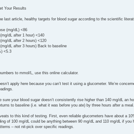
ret Your Results
he last article, healthy targets for blood sugar according to the scientific litera
ose (mg/dL) <86
(mg/dL after 1 hour) <140
(mg/dL after 2 hours) <120
mg/dL after 3 hours) Back to baseline
) <5.3
numbers to mmol/L, use this online calculator.
sn’t apply here because you can’t test it using a glucometer. We’re concerned
eadings.
e sure your blood sugar doesn’t consistently rise higher than 140 mg/dL an h
eturns to baseline (i.e. what it was before you ate) by three hours after a meal
eats to this kind of testing. First, even reliable glucometers have about a 10
ading of 100 mg/dL could be anything between 90 mg/dL and 110 mg/dL if you ha
atterns – not nit-pick over specific readings.