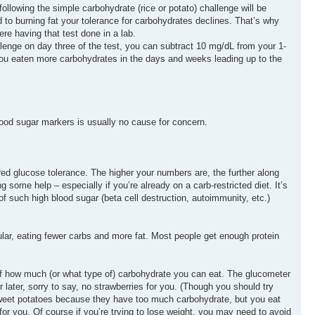
ollowing the simple carbohydrate (rice or potato) challenge will be
d to burning fat your tolerance for carbohydrates declines. That’s why
re having that test done in a lab.
llenge on day three of the test, you can subtract 10 mg/dL from your 1-
 you eaten more carbohydrates in the days and weeks leading up to the
lood sugar markers is usually no cause for concern.
ed glucose tolerance. The higher your numbers are, the further along
some help – especially if you’re already on a carb-restricted diet. It’s
f such high blood sugar (beta cell destruction, autoimmunity, etc.)
ular, eating fewer carbs and more fat. Most people get enough protein
 of how much (or what type of) carbohydrate you can eat. The glucometer
r later, sorry to say, no strawberries for you. (Though you should try
t sweet potatoes because they have too much carbohydrate, but you eat
for you. Of course if you’re trying to lose weight, you may need to avoid