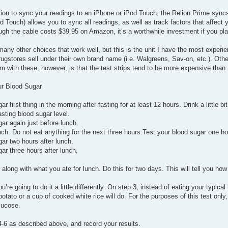
option to sync your readings to an iPhone or iPod Touch, the Relion Prime syn
 Touch) allows you to sync all readings, as well as track factors that affect 
ugh the cable costs $39.95 on Amazon, it’s a worthwhile investment if you pla
many other choices that work well, but this is the unit I have the most experien
ugstores sell under their own brand name (i.e. Walgreens, Sav-on, etc.). Oth
m with these, however, is that the test strips tend to be more expensive than
ur Blood Sugar
r first thing in the morning after fasting for at least 12 hours. Drink a little bi
asting blood sugar level.
ar again just before lunch.
nch. Do not eat anything for the next three hours.Test your blood sugar one ho
ar two hours after lunch.
ar three hours after lunch.
 along with what you ate for lunch. Do this for two days. This will tell you ho
ou’re going to do it a little differently. On step 3, instead of eating your typic
 potato or a cup of cooked white rice will do. For the purposes of this test only
lucose.
4-6 as described above, and record your results.