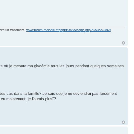
rire un traitement-
www.forum-melodie.fr/phpBB3/viewtopic.php?f=53&t=2869
 où je mesure ma glycémie tous les jours pendant quelques semaines
es cas dans la famille? Je sais que je ne deviendrai pas forcément
 eu maintenant, je l'aurais plus"?