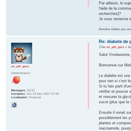
Par ailleurs, le s
l'aide de la commu
recherches)?
Je vous remercie 
Dernière édition par
viv
Re: diabete de 
de
un_ptit_gars
» Je
Salut Vivelasieste,
Bienvenue sur Mel
un_ptit_gars
Administrateur
Le diabète est une 
pour rien si c'est
Si tu fais parti d'
Messages:
11132
vérifier et pouvoi
Inscription:
Ven 23 Nov 2007 07:00
et mesurer ta glycé
Localisation:
Toulouse
sucre (plus que la
Ensuite il serait 
possiblement les po
plantes et composé
niacinamide, pourpi