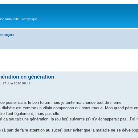
tion Immunité Energétique
es sujets
nération en génération
r 17 Juin 2020 08:43
 de poster dans le bon forum mais je tente ma chance tout de même.
e diabète est comme un vilain compagnon qui nous traque. Mon grand père en 
e l’ont également, mais pas elle.
i ca sautait une génération, la (ou les) suivante (s) n’y échapperait pas. J’ai 
 (à part de faire attention au sucre) pour éviter que la maladie ne se dévelop