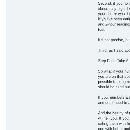
Second, if you norm
abnormally high. I 
your doctor would t
If you’ve been eati
and 2-hour reading
test.
It’s not precise, bu
Third, as I said a
Step Four: Take Ac
So what if your nu
you are on that spe
possible to bring n
should be ruled out
If your numbers ar
and don’t need to a
And the beauty of 
will tell you. If y
eating them with f
one with butter and