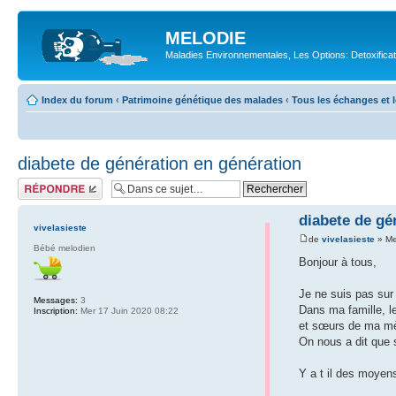
MELODIE
Maladies Environnementales, Les Options: Detoxifica
Index du forum
‹
Patrimoine génétique des malades
‹
Tous les échanges et l
diabete de génération en génération
Répondre
diabete de gé
vivelasieste
de
vivelasieste
» Me
Bébé melodien
Bonjour à tous,
Je ne suis pas sur
Messages:
3
Dans ma famille, l
Inscription:
Mer 17 Juin 2020 08:22
et sœurs de ma mèr
On nous a dit que s
Y a t il des moyens