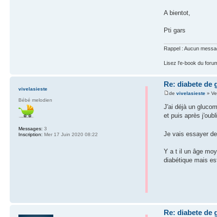
A bientot,
Pti gars
Rappel : Aucun message 
Lisez l'e-book du foru
Re: diabete de 
vivelasieste
de
vivelasieste
» Ve
Bébé melodien
J'ai déjà un gluco
et puis après j'ou
Messages:
3
Je vais essayer de
Inscription:
Mer 17 Juin 2020 08:22
Y a t il un âge mo
diabétique mais est
Re: diabete de 