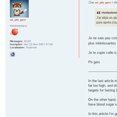
de
un_ptit_gars
» Di
vivelasieste
J'ai déjà un g
un_ptit_gars
puis après j'o
Administrateur
Je ne sais pas com
Messages:
11132
plus intéréssantes
Inscription:
Ven 23 Nov 2007 07:00
Localisation:
Toulouse
Je te copie colle ic
Pti gars
---------------------------
In the last article
far too high, and d
targets for fastin
On the other hand,
have blood sugar s
In this article I’m