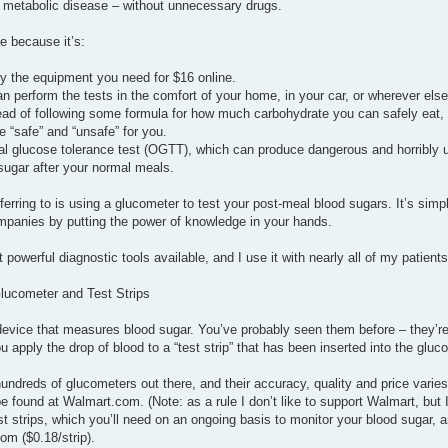
 metabolic disease – without unnecessary drugs.
ue because it’s:
 the equipment you need for $16 online.
n perform the tests in the comfort of your home, in your car, or wherever els
ead of following some formula for how much carbohydrate you can safely eat, t
 “safe” and “unsafe” for you.
ral glucose tolerance test (OGTT), which can produce dangerous and horribly u
 sugar after your normal meals.
eferring to is using a glucometer to test your post-meal blood sugars. It’s s
panies by putting the power of knowledge in your hands.
t powerful diagnostic tools available, and I use it with nearly all of my patients
lucometer and Test Strips
device that measures blood sugar. You’ve probably seen them before – they’re 
u apply the drop of blood to a “test strip” that has been inserted into the glu
 hundreds of glucometers out there, and their accuracy, quality and price vari
 found at Walmart.com. (Note: as a rule I don’t like to support Walmart, but I 
st strips, which you’ll need on an ongoing basis to monitor your blood sugar, a
om ($0.18/strip).