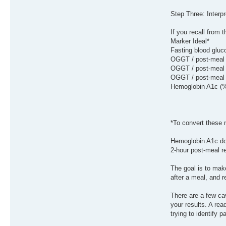
Step Three: Interp
If you recall from t
Marker Ideal*
Fasting blood gluc
OGGT / post-meal 
OGGT / post-meal 
OGGT / post-meal (
Hemoglobin A1c (%
*To convert these 
Hemoglobin A1c doe
2-hour post-meal r
The goal is to mak
after a meal, and r
There are a few cav
your results. A re
trying to identify p