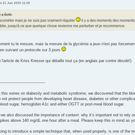
m 21 Juin 2020 11:29
 a écrit:
lucomètre mais je ne suis pas vraiment régulier
il y a des moments des moments 
ublie, jusqu'à ce que quelque chose revienne me perturber et je recommence.
ment tu le mesure, mais la mesure de la glycémie a jeun n'est pas forcement 
 en suivant un protocole sur 3 jours
i l'article de Kriss Kresser qui détaille tout ça (en anglais par contre désolé!)
--------------------------------------
 in this series on diabesity and metabolic syndrome, we discovered that the b
o not protect people from developing heart disease, diabetes or other complicat
g blood sugar, hemoglobin A1c and either OGTT or post-meal blood sugar.
 we also discussed the importance of context: why it’s important not to rely
pikes above 140 mg/dL one hour after a meal. Please keep this in mind as you 
 going to introduce a simple technique that, when used properly, is one of the