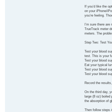
If you’d like the 
on your iPhone/iPod
you’re feeling. Tho
I’m sure there are 
TrueTrack meter dr
meters. The proble
Step Two: Test Yo
Test your blood suga
test. This is your f
Test your blood sug
Eat your typical lu
Test your blood sug
Test your blood sug
Record the results,
On the third day, y
large (8 oz) boiled
the absorption of g
Then follow steps 