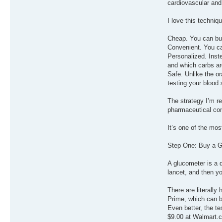
cardiovascular and
I love this techniq
Cheap. You can buy
Convenient. You ca
Personalized. Inst
and which carbs are
Safe. Unlike the o
testing your blood
The strategy I’m r
pharmaceutical com
It’s one of the mos
Step One: Buy a G
A glucometer is a 
lancet, and then yo
There are literally
Prime, which can be
Even better, the te
$9.00 at Walmart.c