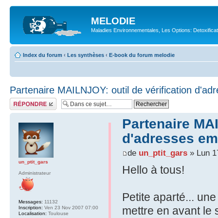
MELODIE
Maladies Environnementales, Les Options: Detoxifica
Index du forum
‹
Les synthèses
‹
E-book du forum melodie
Partenaire MAILNJOY: outil de vérification d'ad
Répondre
Partenaire MAI
d'adresses em
de
un_ptit_gars
» Lun 1
un_ptit_gars
Hello à tous!
Administrateur
Petite aparté... un
Messages:
11132
mettre en avant le s
Inscription:
Ven 23 Nov 2007 07:00
Localisation:
Toulouse