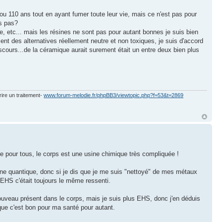
 ou 110 ans tout en ayant fumer toute leur vie, mais ce n'est pas pour
is pas?
etc... mais les résines ne sont pas pour autant bonnes je suis bien
ment des alternatives réellement neutre et non toxiques, je suis d'accord
scours...de la céramique aurait surement était un entre deux bien plus
rire un traitement-
www.forum-melodie.fr/phpBB3/viewtopic.php?f=53&t=2869
nse pour tous, le corps est une usine chimique très compliquée !
cine quantique, donc si je dis que je me suis "nettoyé" de mes métaux
 EHS c'était toujours le même ressenti.
ouveau présent dans le corps, mais je suis plus EHS, donc j'en déduis
e c'est bon pour ma santé pour autant.