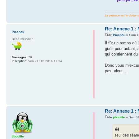
La patience est le cloitre 
Re: Annexe 1 : 
Picchou
de
Picchou
» Sam 12
Bébé melodien
Il fût un temps où 
guéri pour autant,
qui contiennent du
Messages:
79
Inscription:
Ven 21 Oct 2016 17:54
Donc vous m'excuse
pas, alors ...
Re: Annexe 1 : 
de
jibouille
» Sam 12
seul des séan
jibouille