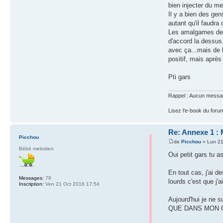
bien injecter du m
Il y a bien des gen
autant qu'il faudra
Les amalgames dent
d'accord la dessus.
avec ça...mais de l
positif, mais après
Pti gars
Rappel : Aucun message 
Lisez l'e-book du foru
Re: Annexe 1 : 
Picchou
de
Picchou
» Lun 21
Bébé melodien
Oui petit gars tu a
En tout cas, j'ai 
Messages:
79
lourds c'est que j
Inscription:
Ven 21 Oct 2016 17:54
Aujourd'hui je ne 
QUE DANS MON CAS 