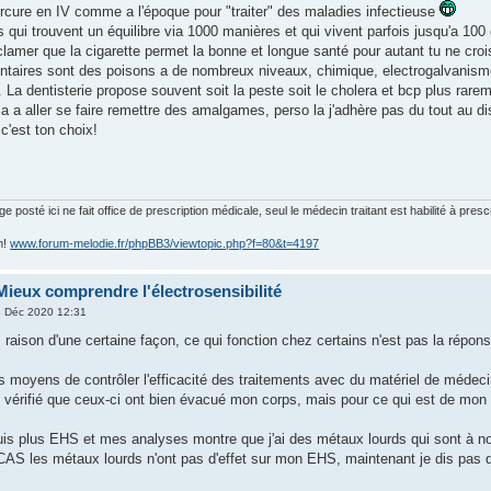
ercure en IV comme a l'époque pour "traiter" des maladies infectieuse
s qui trouvent un équilibre via 1000 manières et qui vivent parfois jusqu'a 100
 clamer que la cigarette permet la bonne et longue santé pour autant tu ne cro
aires sont des poisons a de nombreux niveaux, chimique, electrogalvanisme, 
 La dentisterie propose souvent soit la peste soit le cholera et bcp plus rare
a a aller se faire remettre des amalgames, perso la j'adhère pas du tout au di
 c'est ton choix!
posté ici ne fait office de prescription médicale, seul le médecin traitant est habilité à presc
m!
www.forum-melodie.fr/phpBB3/viewtopic.php?f=80&t=4197
Mieux comprendre l'électrosensibilité
 Déc 2020 12:31
s raison d'une certaine façon, ce qui fonction chez certains n'est pas la répo
des moyens de contrôler l'efficacité des traitements avec du matériel de méde
'ai vérifié que ceux-ci ont bien évacué mon corps, mais pour ce qui est de mon
suis plus EHS et mes analyses montre que j'ai des métaux lourds qui sont à n
les métaux lourds n'ont pas d'effet sur mon EHS, maintenant je dis pas qu