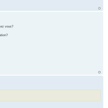
nsez vous?
ation?