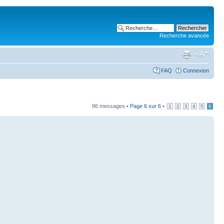
Recherche avancée
FAQ
Connexion
86 messages •
Page
6
sur
6
•
1
2
3
4
5
6