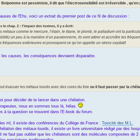
Belpomme est pessimiste, il dit que l'électrosensibilité est irréversible , qu'e
uses de l'Ehs, voici un extrait du premier post de ce fil de discussion :
 le chap. 2 : l'impact des toxines, il y a écrit:
s métaux comme le mercure, l’étain, le titane, le plomb, le palladium ont la parti
abilité) un peu à la manière d’un paratonnerre, ils vont attirer et accroître les fréq
s fréquences extérieures et provoquent ce qu’on appelle un stress oxydatif.
 les causes, les conséquences devraient disparaitre.
eut évacuer les métaux lourds avec des cures du foie
ou il faut passer par la chél
 toi pour décider de te lancer dans une chélation.
érapeutes, nous en sommes tous là, hélas.
s à ta question se trouvent dans l'E-book du forum.
 les ml, il existe des conférences du Collège de France :
Toxicité des M.L.
.
hélation des métaux-lourds, il existe un livre universitaire rédigé par des hospi
l ne faut pas oublier que les chélateurs sont des molécules composées de 2 a
 les populations traditionnelles.