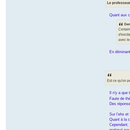
Le professeur 
Quant aux ca
Dans
Certain
d'excit
avec le
En éliminant
Est ce qu'on p
Il n'y a que
Faute de th
Des réponse
Sur l’ehs et
Quant à la c
Cependant, i
pratiqué par