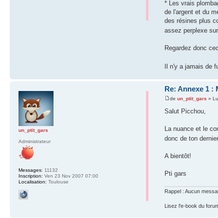
* Les vrais plomba
de l'argent et du 
des résines plus c
assez perplexe sur
Regardez donc cec
Il n'y a jamais de 
Re: Annexe 1 : 
de
un_ptit_gars
» Lu
Salut Picchou,
La nuance et le co
un_ptit_gars
donc de ton dernie
Administrateur
A bientôt!
Messages:
11132
Pti gars
Inscription:
Ven 23 Nov 2007 07:00
Localisation:
Toulouse
Rappel : Aucun message 
Lisez l'e-book du foru