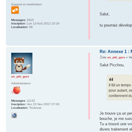
Support et modération
Salut,
Messages:
2915
Inscription:
Lun 13 Aoû 2012 10:24
tu pourrais dévelop
Localisation:
66
Re: Annexe 1 : 
de
un_ptit_gars
» Ve
Salut Picchou,
un_ptit_gars
Administrateur
Il fût un temp
pour autant, s
contiennent du
Messages:
11132
Inscription:
Ven 23 Nov 2007 07:00
Localisation:
Toulouse
Je trouve ça un peu
bouche, je me suis 
Tu a trouvé une voi
divers traitement e