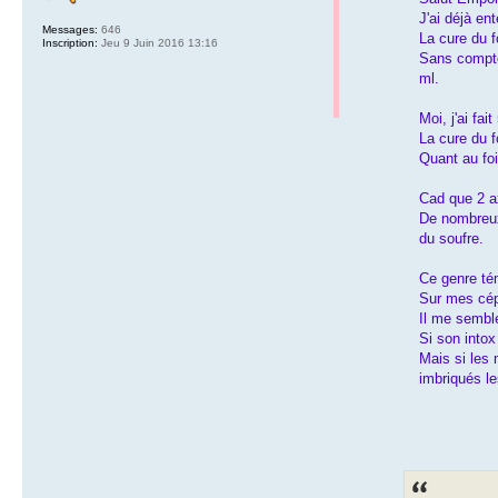
J'ai déjà en
Messages:
646
La cure du 
Inscription:
Jeu 9 Juin 2016 13:16
Sans compter
ml.
Moi, j'ai fa
La cure du f
Quant au foi
Cad que 2 ax
De nombreux 
du soufre.
Ce genre té
Sur mes céph
Il me semble
Si son intox
Mais si les 
imbriqués le