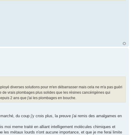
nt employé diverses solutions pour m'en débarrasser mais cela ne m'a pas guéri
e de vrais plombages plus solides que les résines cancérigènes qui
 depuis 2 ans que j'ai les plombages en bouche.
s marché, du coup j'y crois plus, la preuve j'ai remis des amalgames en
 suis moi meme traité en alliant intelligement molécules chimiques et
ue les métaux lourds n'ont aucune importance, et que je me ferai limite