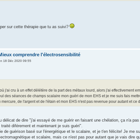
per sur cette thérapie que tu as suivi?
Mieux comprendre l'électrosensibilité
n 18 Déc 2020 09:55
s où j'ai cru à un effet délétère de la part des métaux lourd, alors j'ai effectiveme
eul des séances de champs scalaire mon guéri de mon EHS et je me suis fais mettr
 mercure, de l'argent et de l'étain et mon EHS n'est pas revenue pour autant et ce
 délicat de dire "j'ai essayé de me guérir en faisant une chélation, ça n'a pa
traité diférement et maintenant je suis guéri".
e de guérison basé sur l'énergétique et le scalaire, et je t'en félicite! Je me
lectromagnétique et scalaire, mais ce n'est pas pour autant que je vais dire q