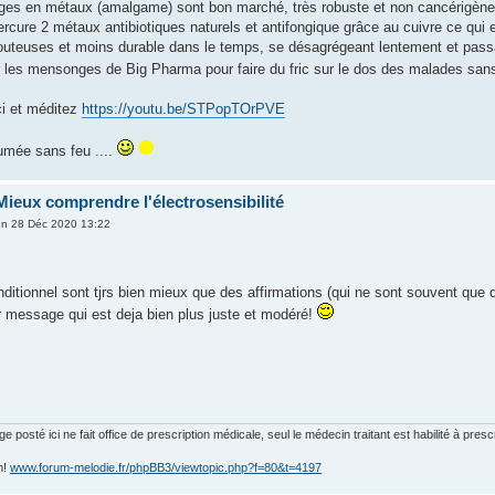
ges en métaux (amalgame) sont bon marché, très robuste et non cancérigène co
mercure 2 métaux antibiotiques naturels et antifongique grâce au cuivre ce qu
outeuses et moins durable dans le temps, se désagrégeant lentement et pass
 les mensonges de Big Pharma pour faire du fric sur le dos des malades sans 
i et méditez
https://youtu.be/STPopTOrPVE
fumée sans feu ....
Mieux comprendre l'électrosensibilité
n 28 Déc 2020 13:22
nditionnel sont tjrs bien mieux que des affirmations (qui ne sont souvent que
r message qui est deja bien plus juste et modéré!
posté ici ne fait office de prescription médicale, seul le médecin traitant est habilité à presc
m!
www.forum-melodie.fr/phpBB3/viewtopic.php?f=80&t=4197