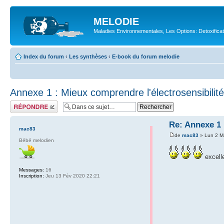
MELODIE
Maladies Environnementales, Les Options: Detoxifica
Index du forum
‹
Les synthèses
‹
E-book du forum melodie
Annexe 1 : Mieux comprendre l'électrosensibilité
Répondre
Re: Annexe 1 
mac83
de
mac83
» Lun 2 M
Bébé melodien
excell
Messages:
16
Inscription:
Jeu 13 Fév 2020 22:21