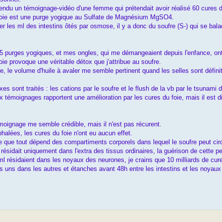
tendu un témoignage-vidéo d'une femme qui prétendait avoir réalisé 60 cures du
foie est une purge yogique au Sulfate de Magnésium MgSO4.
 les ml des intestins ôtés par osmose, il y a donc du soufre (S-) qui se balad
it 5 purges yogiques, et mes ongles, qui me démangeaient depuis l'enfance, o
oie provoque une véritable détox que j'attribue au soufre.
e, le volume d'huile à avaler me semble pertinent quand les selles sont définit
es sont traités : les cations par le soufre et le flush de la vb par le tsunami d
témoignages rapportent une amélioration par les cures du foie, mais il est diffi
moignage me semble crédible, mais il n'est pas récurent.
alées, les cures du foie n'ont eu aucun effet.
 que tout dépend des compartiments corporels dans lequel le soufre peut circ
 résidait uniquement dans l'extra des tissus ordinaires, la guérison de cette 
ml résidaient dans les noyaux des neurones, je crains que 10 milliards de cu
s uns dans les autres et étanches avant 48h entre les intestins et les noyau