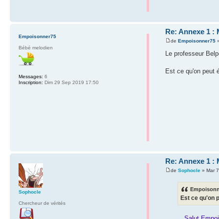
Re: Annexe 1 : 
Empoisonner75
de
Empoisonner75
»
Bébé melodien
Le professeur Belpo
Est ce qu'on peut 
Messages:
6
Inscription:
Dim 29 Sep 2019 17:50
Re: Annexe 1 : 
de
Sophocle
» Mar 7
Empoisonne
Sophocle
Est ce qu'on 
Chercheur de vérités
Salut Empoi