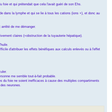
 foie et qui prétendait que cela l'avait guéri de son Ehs.
e dans la lymphe et qui se lie à tous les cations (ions +), et donc au
nt arrêté de me démanger.
ivement claires (=obstruction de la tuyauterie hépatique).
'huile.
cile d'attribuer les effets bénéfiques aux calculs enlevés ou à l'effet
uler.
personne me semble tout-à-fait probable.
res du foie ne soient inefficaces à cause des multiples compartiments
x des neurones.