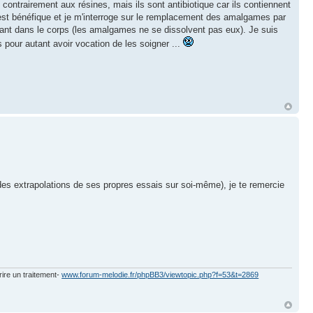
ntrairement aux résines, mais ils sont antibiotique car ils contiennent
i est bénéfique et je m'interroge sur le remplacement des amalgames par
ant dans le corps (les amalgames ne se dissolvent pas eux). Je suis
pour autant avoir vocation de les soigner ...
 des extrapolations de ses propres essais sur soi-même), je te remercie
rire un traitement-
www.forum-melodie.fr/phpBB3/viewtopic.php?f=53&t=2869