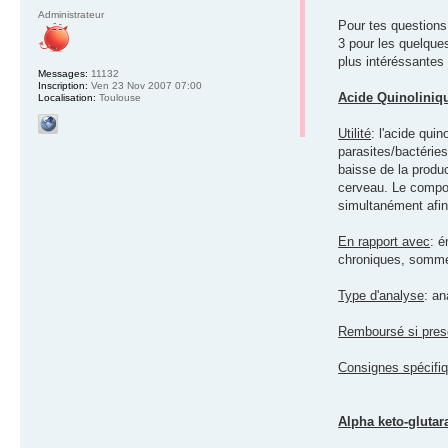
Administrateur
Pour tes questions 
3 pour les quelques
plus intéréssantes
Messages:
11132
Inscription:
Ven 23 Nov 2007 07:00
Acide Quinoliniq
Localisation:
Toulouse
Utilité
: l'acide qui
parasites/bactéries
baisse de la produc
cerveau. Le composé
simultanément afin 
En rapport avec
: é
chroniques, sommei
Type d'analyse
: an
Remboursé si presc
Consignes spécifi
Alpha keto-glutar