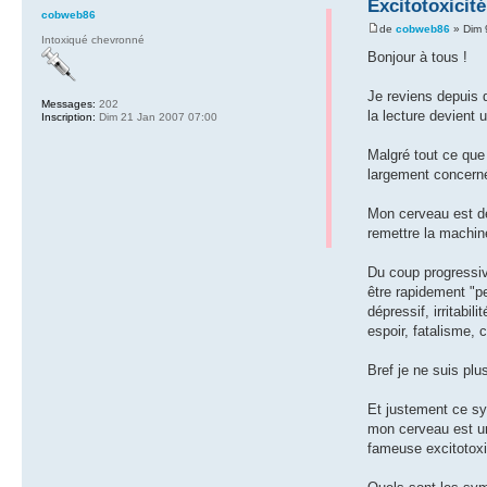
Excitotoxicité
cobweb86
de
cobweb86
» Dim 
Intoxiqué chevronné
Bonjour à tous !
Je reviens depuis q
Messages:
202
la lecture devient u
Inscription:
Dim 21 Jan 2007 07:00
Malgré tout ce que 
largement concerné
Mon cerveau est de
remettre la machine
Du coup progressiv
être rapidement "pe
dépressif, irritabi
espoir, fatalisme, c
Bref je ne suis pl
Et justement ce sy
mon cerveau est une
fameuse excitotoxi