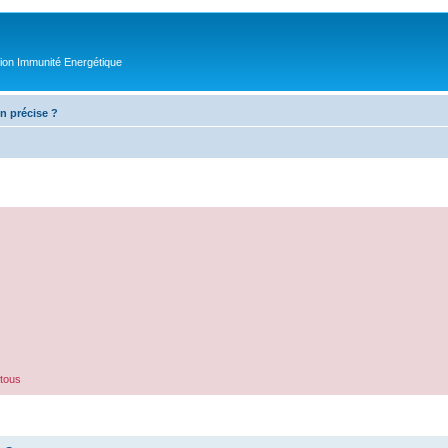
tion Immunité Energétique
n précise ?
 tous