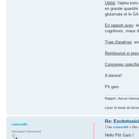
Utilité
: l'alpha ket
en grande quantité 
glutamate et le G
En rapport avec
: é
cognitives, maux d
Type d'analyse
: an
Remboursé si presc
Consignes spécifi
A bientot!
Pti gars
Rappel : Aucun message 
Lisez l'e-book du foru
Re: Excitotoxici
cobweb86
de
cobweb86
» Dim 
Intoxiqué chevronné
Hello Ptit Gars !