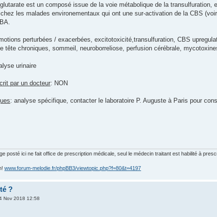
o-glutarate est un composé issue de la voie métabolique de la transulfuration
chez les malades environementaux qui ont une sur-activation de la CBS (voir ch
ABA.
motions perturbées / exacerbées, excitotoxicité,transulfuration, CBS upregulat
e tête chroniques, sommeil, neuroborreliose, perfusion cérébrale, mycotoxine
alyse urinaire
rit par un docteur
: NON
ques
: analyse spécifique, contacter le laboratoire P. Auguste à Paris pour con
posté ici ne fait office de prescription médicale, seul le médecin traitant est habilité à presc
m!
www.forum-melodie.fr/phpBB3/viewtopic.php?f=80&t=4197
té ?
4 Nov 2018 12:58