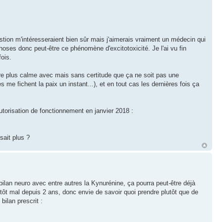
tion m'intéresseraient bien sûr mais j'aimerais vraiment un médecin qui
choses donc peut-être ce phénomène d'excitotoxicité. Je l'ai vu fin
fois.
être plus calme avec mais sans certitude que ça ne soit pas une
me fichent la paix un instant...), et en tout cas les dernières fois ça
'autorisation de fonctionnement en janvier 2018 :
sait plus ?
bilan neuro avec entre autres la Kynurénine, ça pourra peut-être déjà
lutôt mal depuis 2 ans, donc envie de savoir quoi prendre plutôt que de
bilan prescrit :