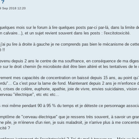
 ?
9 Sep 2018 12:20
uelques mois sur le forum à lire quelques posts par-ci par-là, dans la limite
n calvaire...), et un sujet revient souvent dans les posts : l'excitotoxicité.
j'ai pu lire à droite à gauche je ne comprends pas bien le mécanisme de cette
 !!
venu depuis 2 ans le centre de ma souffrance, en conséquence de ma digesti
 sur le droit chemin (le microbiote doit être bien altéré et les tentatives de le
ement mes capacités de concentration on baissé depuis 15 ans, au point qu’aujo
rdu"... Ca c'est pour la lame de fond. Maintenant depuis 2 ans je m'enfonce d
lité, crises de colère, euphorie, apathie, joie de vivre, envies suicidaires, vi
erveau "électrique", etc etc etc...
us moi même pendant 90 à 95 % du temps et je déteste ce personnage associa
mptôme de "cerveau électrique" que je ressens très souvent, à savoir un gra
 pile, je m'énerve d'un rien, je suis maladroit, je n'arrive plus à me concentrer
cité ?