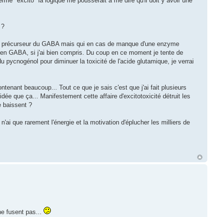
rme "excito" la logique me pousserait à me dire qu'il doit y avoir une
 ?
st un précurseur du GABA mais qui en cas de manque d'une enzyme
 en GABA, si j'ai bien compris. Du coup en ce moment je tente de
pycnogénol pour diminuer la toxicité de l'acide glutamique, je verrai
ontenant beaucoup... Tout ce que je sais c'est que j'ai fait plusieurs
e que ça... Manifestement cette affaire d'excitotoxicité détruit les
e baissent ?
 n'ai que rarement l'énergie et la motivation d'éplucher les milliers de
ne fusent pas...