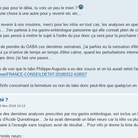
e pas pour le délai, tu vois un peu le mien ?
ne chose à une autre pour y revenir etc etc...
revenir à nos moutons, merci pour les infos en tout cas, les analyses en ques
.. J'en parlerai à ma gastro-entérologue parisienne qui elle connait plein de 
 pas pensé à mettre le sujet à l'ordre du jour donc ça sera pour la prochaine 
is de prendre du GABA ces dernières semaines, j'ai parfois eu la sensation d'
i ça m'arrive de temps en temps d'être calme, quand les perturbations internes 
ges donc j'ai fais une pause...
ns de voir que le labo Philippe Auguste a eu des soucis et on lui aurait retiré l
rg/arret/FRANCE-CONSEILDETAT-20180312-418557
d'info concernant la fermeture ou non du labo donc peut-être que quelqu'un en 
té ?
4 Nov 2018 13:13
te des dernières analyses prescrites par ma gastro entérologue, est inclus un 
s d'Acide Quinolinique... Je lui avait demandé un bilan neuro car la tête va p
ane à l'aveugle sans toujours avoir de résultat... Pour info je donne la liste du 
aminés neuro :