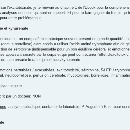
sur l'excitotoxicité, je te renvoie au chapitre 1 de l'Ebook pour la compréhens
 analyses connues qui sont en rapport. Et pour te faire gagner du temps, je te 
 pour cette problématique:
ue et kynurenate
nolinique est un composé excitotoxique souvent présent en grande quantité ch
 (dont la borreliose) aient appris a utiliser l'acide aminé tryptophane afin de 
tion de sérotonine (indispensable pour un bon équilibre cérébral et émotionne
 appaisant sécrété par le corps et qui peut contrecarrer l'effet d'excitotoxici
de faire ensuite le ratio quinolinique/kynurenate
motions perturbées / exacerbées, excitotoxicité, sérotonine, 5-HTP / tryptopha
l, neuroborreliose, perfusion cérébrale, mycotoxines, borreliiose, inflammat
alyse urinaire
rit par un docteur
: NON
ques
: analyse spécifique, contacter le laboratoire P. Auguste à Paris pour con
ate