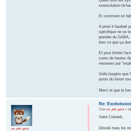
Quels sont les symp
surexcitation là-ha
Et comment on fait
A priori il faudra
spécifique ne se t
prendre du GABA, m
bien ce que ça don
Et pour limiter l'a
cures de hautes do
neurones par "explo
Voilà j'espère que l
posts du forum tou
Merci et que la fo
Re: Excitotoxici
de
un_ptit_gars
» Ve
Salut Cobweb,
Désolé mais les re
un_ptit_gars