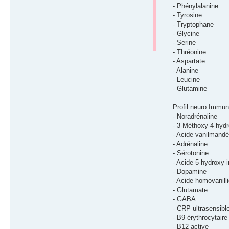
- Phénylalanine
- Tyrosine
- Tryptophane
- Glycine
- Serine
- Thréonine
- Aspartate
- Alanine
- Leucine
- Glutamine
Profil neuro Immuni
- Noradrénaline
- 3-Méthoxy-4-hydr
- Acide vanilmandé
- Adrénaline
- Sérotonine
- Acide 5-hydroxy-
- Dopamine
- Acide homovanill
- Glutamate
- GABA
- CRP ultrasensibl
- B9 érythrocytaire
- B12 active