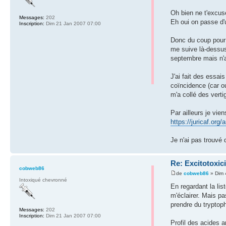
Oh bien ne t'excus
Messages:
202
Eh oui on passe d'u
Inscription:
Dim 21 Jan 2007 07:00
Donc du coup pour 
me suive là-dessus.
septembre mais n'ai
J'ai fait des essa
coïncidence (car ou
m'a collé des verti
Par ailleurs je vie
https://juricaf.o
Je n'ai pas trouvé 
Re: Excitotoxici
cobweb86
de
cobweb86
» Dim 
Intoxiqué chevronné
En regardant la lis
m'éclairer. Mais pa
prendre du tryptoph
Messages:
202
Inscription:
Dim 21 Jan 2007 07:00
Profil des acides 