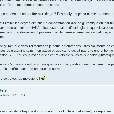
tômes justement de l'excitotoxicité ? J'ai du mal à trouver ça... Mais vu le te
ut et c'est exactement ce que je ressens.
 pour savoir si on souffre bien de ça ? Des analyses peuvent-elles le montrer
it pour limiter les dégâts diminuer la consommation d'acide glutamique qui e
ransformerait plus en GABA, d'où accumulation d'acide glutamique et carence
ême si manifestement il passerait peu la barrière hémato-encéphalique, et du 
ne.
cide glutamique dans l'alimentation je peine à trouver des listes d'aliments en c
ses de glutamine dans mon passé et que ça ne devait pas être une si bonne idé
sion" ?? Et du coup est-ce que c'est réversible si les taux d'acide glutamiqu
'un(e) d'entre vous est plus calé que moi sur la question pour m'éclairer, car je
s plus intéressants les uns que les autres.
rce soit avec les mélodiens !
té ?
n 14 Sep 2018 07:52
ssources dans l'équipe du forum étant très limité actuellement, les réponses 