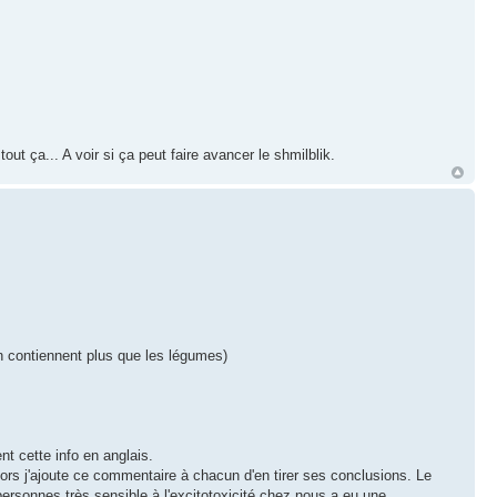
t ça... A voir si ça peut faire avancer le shmilblik.
n contiennent plus que les légumes)
nt cette info en anglais.
lors j'ajoute ce commentaire à chacun d'en tirer ses conclusions. Le
s personnes très sensible à l'excitotoxicité chez nous a eu une