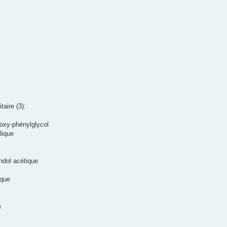
taire (3):
oxy-phénylglycol
lique
indol acétique
ique
e