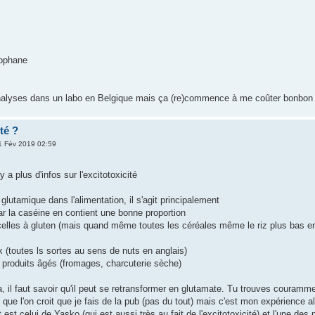
tophane
analyses dans un labo en Belgique mais ça (re)commence à me coûter bonbon tou
té ?
1 Fév 2019 02:59
il y a plus d'infos sur l'excitotoxicité
 glutamique dans l'alimentation, il s'agit principalement
 car la caséine en contient une bonne proportion
 celles à gluten (mais quand même toutes les céréales même le riz plus bas e
x (toutes ls sortes au sens de nuts en anglais)
t produits âgés (fromages, charcuterie sèche)
 il faut savoir qu'il peut se retransformer en glutamate. Tu trouves couramme
que l'on croit que je fais de la pub (pas du tout) mais c'est mon expérience a
t est celui de Yasko (qui est aussi très au fait de l'excitotoxicité) et l'une de