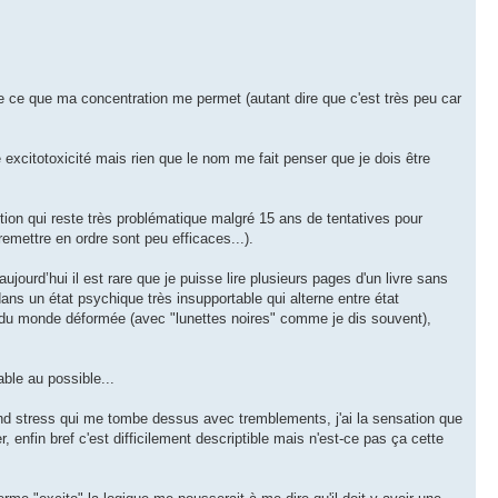
 de ce que ma concentration me permet (autant dire que c'est très peu car
 excitotoxicité mais rien que le nom me fait penser que je dois être
on qui reste très problématique malgré 15 ans de tentatives pour
 remettre en ordre sont peu efficaces...).
urd’hui il est rare que je puisse lire plusieurs pages d'un livre sans
ans un état psychique très insupportable qui alterne entre état
sion du monde déformée (avec "lunettes noires" comme je dis souvent),
ble au possible...
nd stress qui me tombe dessus avec tremblements, j'ai la sensation que
, enfin bref c'est difficilement descriptible mais n'est-ce pas ça cette