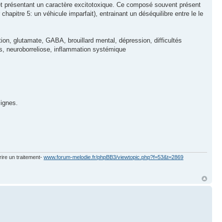
, et présentant un caractère excitotoxique. Ce composé souvent présent
apitre 5: un véhicule imparfait), entrainant un déséquilibre entre le le
ion, glutamate, GABA, brouillard mental, dépression, difficultés
s, neuroborreliose, inflammation systémique
signes.
rire un traitement-
www.forum-melodie.fr/phpBB3/viewtopic.php?f=53&t=2869