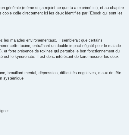
ion générale (même si ça rejoint ce que tu a exprimé ici), et au chapitre
copie colle directement ici les deux identifiés par l'Ebook qui sont les
ez les malades environementaux. Il semblerait que certains
générer cette toxine, entraînant un double impact négatif pour le malade:
l), et forte présence de toxines qui perturbe le bon fonctionnement du
té est le kynurenate. Il est donc intérésant de faire mesurer les deux
ne, brouillard mental, dépression, difficultés cognitives, maux de tête
ion systémique
signes.