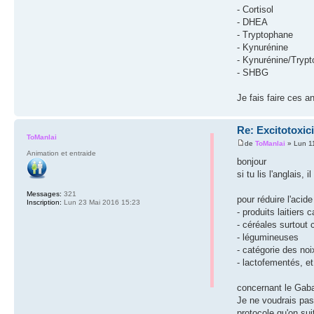
- Cortisol
- DHEA
- Tryptophane
- Kynurénine
- Kynurénine/Tryp
- SHBG
Je fais faire ces 
Re: Excitotoxici
ToManlai
de
ToManlai
» Lun 1
Animation et entraide
bonjour
si tu lis l'anglais, 
Messages:
321
pour réduire l'acide
Inscription:
Lun 23 Mai 2016 15:23
- produits laitiers
- céréales surtout
- légumineuses
- catégorie des noi
- lactofementés, e
concernant le Gaba,
Je ne voudrais pas 
protocole qu'on sui