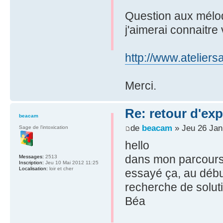
Question aux mélo
j'aimerai connaitre 
http://www.ateliers
Merci.
Re: retour d'ex
beacam
de
beacam
» Jeu 26 Jan
Sage de l'intoxication
hello
dans mon parcours 
Messages:
2513
Inscription:
Jeu 10 Mai 2012 11:25
Localisation:
loir et cher
essayé ça, au début
recherche de solu
Béa