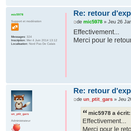
Re: retour d'ex
mic5978
de
mic5978
» Jeu 26 Jan
Support et modération
Effectivement...
Messages:
324
Merci pour le retou
Inscription:
Mer 4 Juin 2014 13:12
Localisation:
Nord Pas De Calais
Re: retour d'ex
de
un_ptit_gars
» Jeu 2
mic5978 a écrit:
un_ptit_gars
Effectivement...
Administrateur
Merci pour le ret