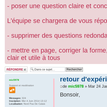
- poser une question claire et conc
L'équipe se chargera de vous répon
- supprimer des questions redond
- mettre en page, corriger la forme
clair et utile à tous
Répondre
retour d'expé
mic5978
de
mic5978
» Mar 24 Ja
Support et modération
Bonsoir,
Messages:
324
Inscription:
Mer 4 Juin 2014 13:12
Localisation:
Nord Pas De Calais