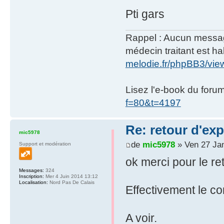
Pti gars
Rappel : Aucun message 
médecin traitant est hab
melodie.fr/phpBB3/vi
Lisez l'e-book du foru
f=80&t=4197
Re: retour d'ex
mic5978
de
mic5978
» Ven 27 Ja
Support et modération
ok merci pour le re
Messages:
324
Inscription:
Mer 4 Juin 2014 13:12
Localisation:
Nord Pas De Calais
Effectivement le co
A voir.