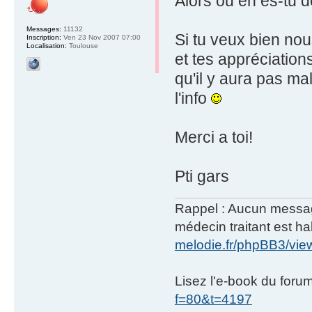
Alors ou en es-tu d
Messages:
11132
Si tu veux bien no
Inscription:
Ven 23 Nov 2007 07:00
Localisation:
Toulouse
et tes appréciation
qu'il y aura pas ma
l'info
Merci a toi!
Pti gars
Rappel : Aucun message 
médecin traitant est hab
melodie.fr/phpBB3/vi
Lisez l'e-book du foru
f=80&t=4197