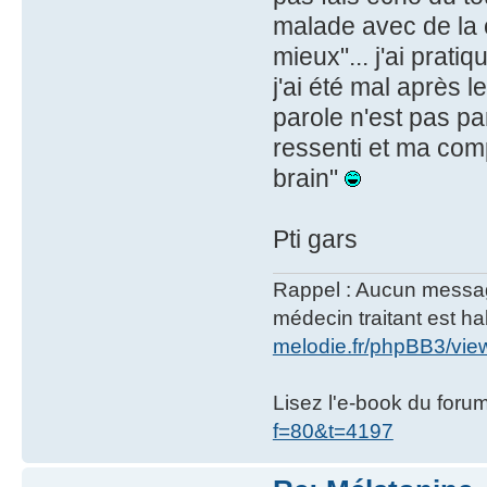
malade avec de la c
mieux"... j'ai pratiq
j'ai été mal après le
parole n'est pas pa
ressenti et ma com
brain"
Pti gars
Rappel : Aucun message 
médecin traitant est hab
melodie.fr/phpBB3/vi
Lisez l'e-book du foru
f=80&t=4197