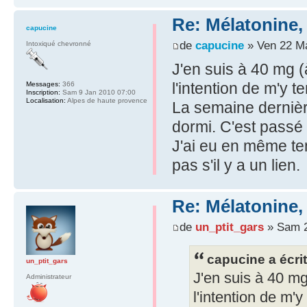
Re: Mélatonine,
capucine
de
capucine
» Ven 22 Ma
Intoxiqué chevronné
J'en suis à 40 mg (
l'intention de m'y t
Messages:
366
Inscription:
Sam 9 Jan 2010 07:00
Localisation:
Alpes de haute provence
La semaine dernièr
dormi. C'est passé
J'ai eu en même te
pas s'il y a un lien.
Re: Mélatonine,
de
un_ptit_gars
» Sam 2
capucine a écrit
un_ptit_gars
J'en suis à 40 mg
Administrateur
l'intention de m'y