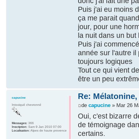
donc j'ai fait une p
Puis j'ai eu moins 
ça me parait quand
jour, pour une hor
la nuit dans un but
Puis j'ai commencé
année sur l'autre i
toujours logiques
Tout ce qui vient d
être un peu extrême
Re: Mélatonine,
capucine
de
capucine
» Mar 26 Ma
Intoxiqué chevronné
Oui, c'est bizarre d
de témoignage dans
Messages:
366
Inscription:
Sam 9 Jan 2010 07:00
Localisation:
Alpes de haute provence
certains.