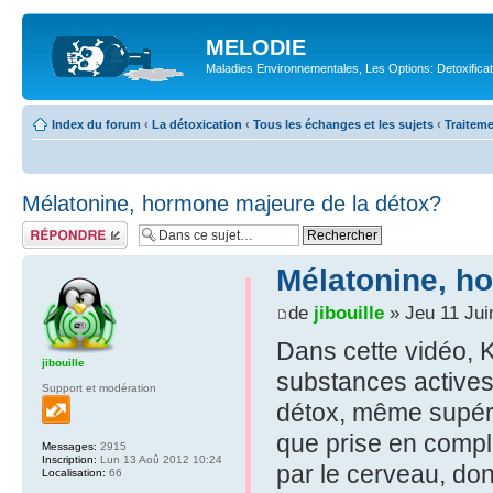
MELODIE
Maladies Environnementales, Les Options: Detoxifica
Index du forum
‹
La détoxication
‹
Tous les échanges et les sujets
‹
Traiteme
Mélatonine, hormone majeure de la détox?
Répondre
Mélatonine, h
de
jibouille
» Jeu 11 Jui
Dans cette vidéo, 
jibouille
substances actives
Support et modération
détox, même supéri
que prise en compl
Messages:
2915
Inscription:
Lun 13 Aoû 2012 10:24
par le cerveau, don
Localisation:
66