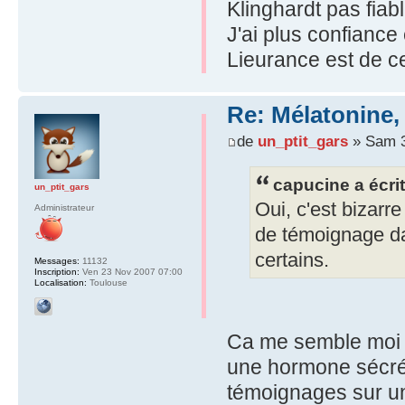
Klinghardt pas fiab
J'ai plus confianc
Lieurance est de c
Re: Mélatonine,
de
un_ptit_gars
» Sam 3
capucine a écrit
un_ptit_gars
Oui, c'est bizarre
Administrateur
de témoignage da
certains.
Messages:
11132
Inscription:
Ven 23 Nov 2007 07:00
Localisation:
Toulouse
Ca me semble moi a
une hormone sécrété
témoignages sur un