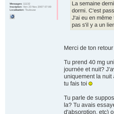
La semaine derni
Messages:
11132
Inscription:
Ven 23 Nov 2007 07:00
dormi. C'est pas
Localisation:
Toulouse
J'ai eu en même 
pas s'il y a un lie
Merci de ton retour
Tu prend 40 mg uniq
journée et nuit? J'
uniquement la nuit 
tu fais toi
Tu parle de suppos
la? Tu avais essayé
d'absorption, etc) 