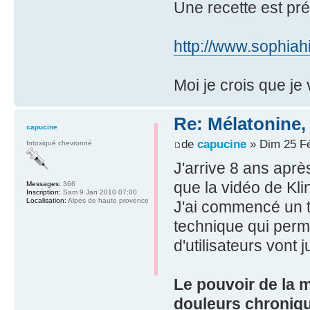
Une recette est pré
http://www.sophiah
Moi je crois que je
Re: Mélatonine,
capucine
de
capucine
» Dim 25 Fé
Intoxiqué chevronné
J'arrive 8 ans après
que la vidéo de Kli
Messages:
366
Inscription:
Sam 9 Jan 2010 07:00
Localisation:
Alpes de haute provence
J'ai commencé un t
technique qui per
d'utilisateurs vont 
Le pouvoir de la m
douleurs chroniqu