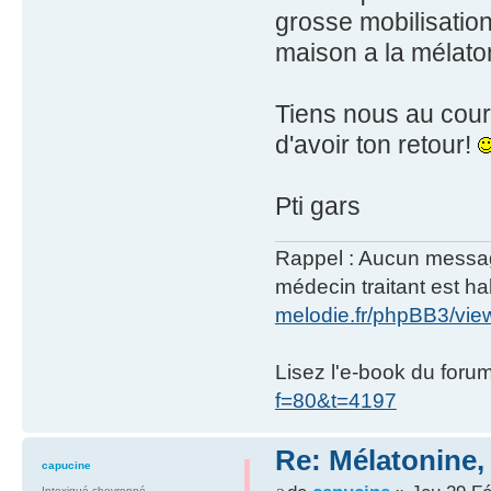
grosse mobilisation
maison a la mélato
Tiens nous au coura
d'avoir ton retour!
Pti gars
Rappel : Aucun message 
médecin traitant est hab
melodie.fr/phpBB3/vi
Lisez l'e-book du foru
f=80&t=4197
Re: Mélatonine,
capucine
Intoxiqué chevronné