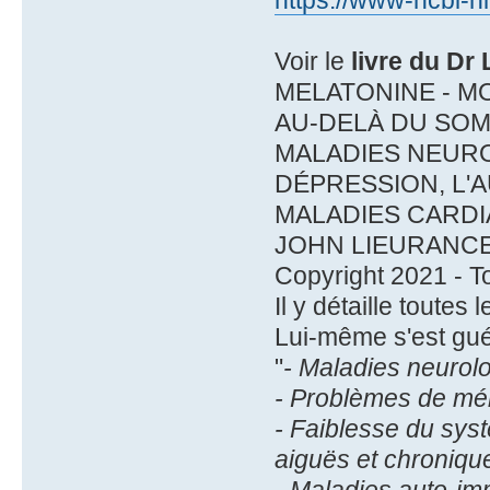
Voir le
livre du Dr 
MELATONINE - M
AU-DELÀ DU SOM
MALADIES NEURO
DÉPRESSION, L'A
MALADIES CARDI
JOHN LIEURANCE
Copyright 2021 - To
Il y détaille toutes
Lui-même s'est gué
"
- Maladies neurol
- Problèmes de mém
- Faiblesse du syst
aiguës et chroniqu
- Maladies auto-i