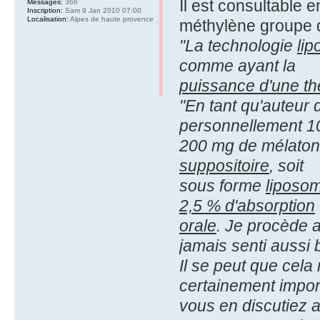
Il est consultable 
Messages:
366
Inscription:
Sam 9 Jan 2010 07:00
Localisation:
Alpes de haute provence
méthylène groupe 
"La technologie
li
comme ayant la
puissance d'une th
"En tant qu'auteur d
personnellement 1
200 mg de mélatoni
suppositoire
, soit
sous forme
liposo
2,5 % d'absorption
orale
. Je procède a
jamais senti aussi 
Il se peut que cela
certainement impor
vous en discutiez a