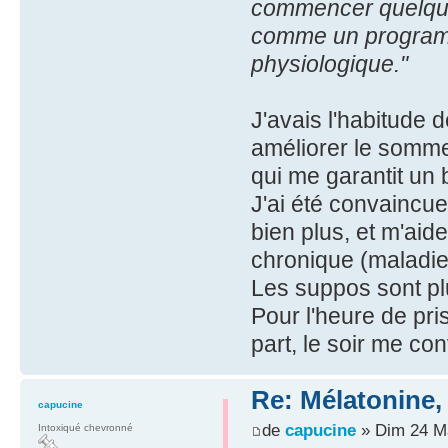
commencer quelqu
comme un program
physiologique."
J'avais l'habitude 
améliorer le sommeil
qui me garantit un
J'ai été convaincu
bien plus, et m'aid
chronique (maladie
Les suppos sont pl
Pour l'heure de pri
part, le soir me con
Re: Mélatonine,
capucine
de
capucine
» Dim 24 M
Intoxiqué chevronné