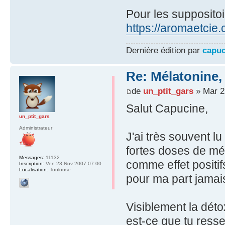
Pour les suppositoi
https://aromaetcie
Dernière édition par
capuc
Re: Mélatonine,
de
un_ptit_gars
» Mar 2
Salut Capucine,
un_ptit_gars
Administrateur
J'ai très souvent 
fortes doses de mél
Messages:
11132
comme effet positif
Inscription:
Ven 23 Nov 2007 07:00
Localisation:
Toulouse
pour ma part jamais
Visiblement la détox
est-ce que tu ress