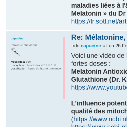
maladies liées à l
Melatonin » du Dr
https://fr.sott.net/
Re: Mélatonine,
capucine
de
capucine
» Lun 26 Fé
Intoxiqué chevronné
Voici une vidéo de K
fortes doses :
Messages:
366
Inscription:
Sam 9 Jan 2010 07:00
Localisation:
Alpes de haute provence
Melatonin Antioxi
Glutathione (Dr. K
https://www.youtu
L'influence potent
qualité des mitoc
(
https://www.ncbi.
https://www-ncbi-nlm