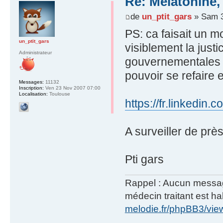
Re: Mélatonine,
de
un_ptit_gars
» Sam 3
PS: ca faisait un m
un_ptit_gars
visiblement la just
Administrateur
gouvernementales fi
pouvoir se refaire e
Messages:
11132
Inscription:
Ven 23 Nov 2007 07:00
Localisation:
Toulouse
https://fr.linkedi
A surveiller de pr
Pti gars
Rappel : Aucun message 
médecin traitant est hab
melodie.fr/phpBB3/vi