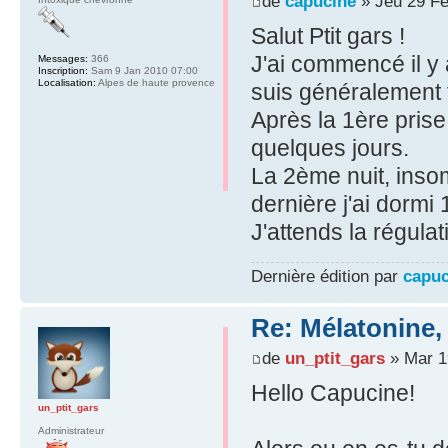
de
capucine
» Jeu 29 Fé
Salut Ptit gars !
J'ai commencé il y 
Messages:
366
Inscription:
Sam 9 Jan 2010 07:00
Localisation:
Alpes de haute provence
suis généralement t
Après la 1ère prise
quelques jours.
La 2ème nuit, inso
dernière j'ai dormi
J'attends la régula
Dernière édition par
capuc
Re: Mélatonine,
de
un_ptit_gars
» Mar 1
Hello Capucine!
un_ptit_gars
Administrateur