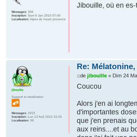
Jibouille, où en es
Messages:
366
Inscription:
Sam 9 Jan 2010 07:00
Localisation:
Alpes de haute provence
Re: Mélatonine,
de
jibouille
» Dim 24 Ma
Coucou
jibouille
Support et modération
Alors j'en ai longt
d'importantes doses
Messages:
2915
Inscription:
Lun 13 Aoû 2012 10:24
que j'en prenais que
Localisation:
66
aux reins....et au 