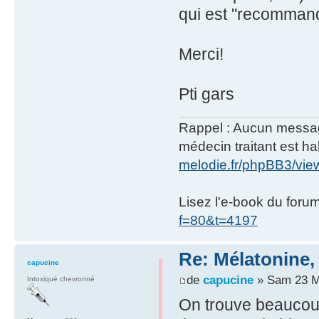
qui est "recommand
Merci!
Pti gars
Rappel : Aucun message 
médecin traitant est hab
melodie.fr/phpBB3/vi
Lisez l'e-book du foru
f=80&t=4197
Re: Mélatonine,
capucine
de
capucine
» Sam 23 M
Intoxiqué chevronné
On trouve beaucoup