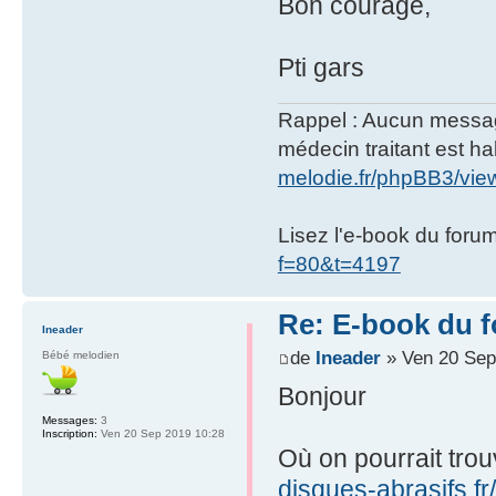
Bon courage,
Pti gars
Rappel : Aucun message 
médecin traitant est hab
melodie.fr/phpBB3/vi
Lisez l'e-book du foru
f=80&t=4197
Re: E-book du 
Ineader
de
Ineader
» Ven 20 Sep
Bébé melodien
Bonjour
Messages:
3
Inscription:
Ven 20 Sep 2019 10:28
Où on pourrait trou
disques-abrasifs.fr