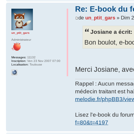
Re: E-book du 
de
un_ptit_gars
» Dim 2
Josiane a écrit:
un_ptit_gars
Administrateur
Bon boulot, e-bo
Messages:
11132
Inscription:
Ven 23 Nov 2007 07:00
Localisation:
Toulouse
Merci Josiane, avec
Rappel : Aucun message 
médecin traitant est hab
melodie.fr/phpBB3/vi
Lisez l'e-book du foru
f=80&t=4197