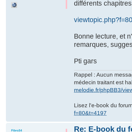
différents chapitre
viewtopic.php?f=8
Bonne lecture, et n
remarques, sugges
Pti gars
Rappel : Aucun message 
médecin traitant est hab
melodie.fr/phpBB3/vi
Lisez l'e-book du foru
f=80&t=4197
Re: E-book du 
Fibro34