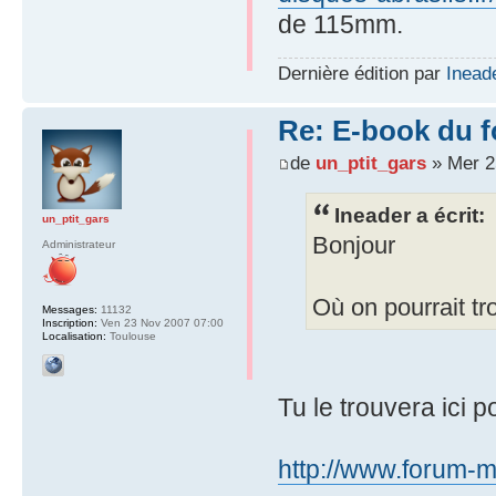
de 115mm.
Dernière édition par
Inead
Re: E-book du 
de
un_ptit_gars
» Mer 2
Ineader a écrit:
un_ptit_gars
Bonjour
Administrateur
Où on pourrait tr
Messages:
11132
Inscription:
Ven 23 Nov 2007 07:00
Localisation:
Toulouse
Tu le trouvera ici 
http://www.forum-m