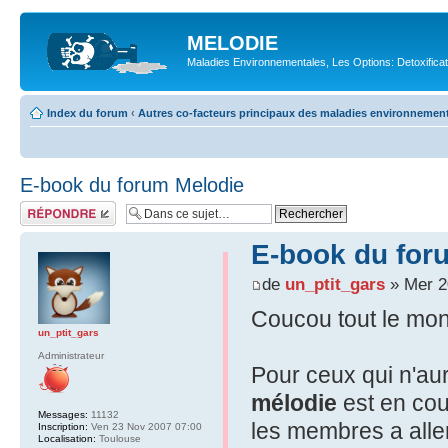
MELODIE
Maladies Environnementales, Les Options: Detoxifica
Index du forum
‹
Autres co-facteurs principaux des maladies environnemen
E-book du forum Melodie
Répondre
E-book du for
de
un_ptit_gars
» Mer 2
Coucou tout le mo
un_ptit_gars
Administrateur
Pour ceux qui n'aur
mélodie
est en cour
Messages:
11132
les membres a aller
Inscription:
Ven 23 Nov 2007 07:00
Localisation:
Toulouse