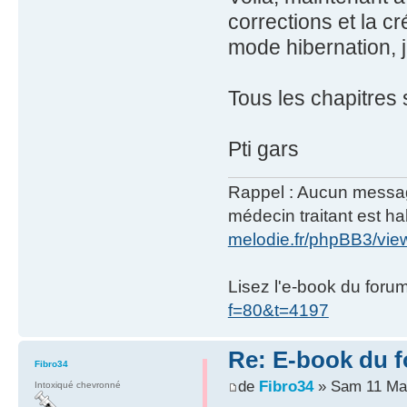
corrections et la cr
mode hibernation, j'
Tous les chapitres 
Pti gars
Rappel : Aucun message 
médecin traitant est hab
melodie.fr/phpBB3/vi
Lisez l'e-book du foru
f=80&t=4197
Re: E-book du 
Fibro34
de
Fibro34
» Sam 11 Mai
Intoxiqué chevronné