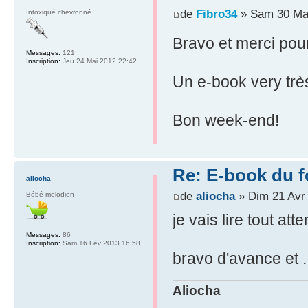
de
Fibro34
» Sam 30 Mar
Intoxiqué chevronné
Bravo et merci pour 
Messages:
121
Inscription:
Jeu 24 Mai 2012 22:42
Un e-book very très
Bon week-end!
Re: E-book du 
aliocha
de
aliocha
» Dim 21 Avr
Bébé melodien
je vais lire tout att
Messages:
86
Inscription:
Sam 16 Fév 2013 16:58
bravo d'avance et .
Aliocha