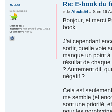
Re: E-book du 
AlexIs54
de
AlexIs54
» Sam 16 Ao
Bébé melodien
Bonjour, et merci Pt
book.
Messages:
6
Inscription:
Mar 30 Aoû 2011 14:52
Localisation:
Nancy
J'ai cependant enco
sortir, quelle voie 
manque un point à 
résultat de chaque t
? Autrement dit, que 
négatif ?
Cela est seulement d
me semble (et encore
sont une priorité, 
pour les porphyrines