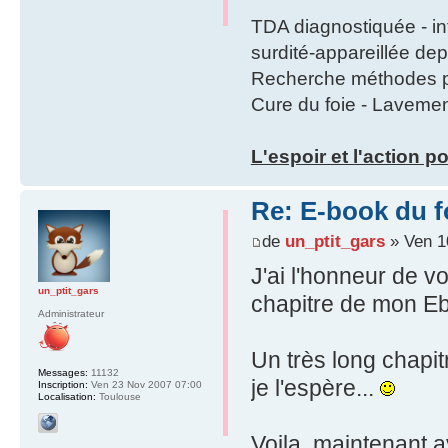
TDA diagnostiquée - int
surdité-appareillée dep
Recherche méthodes po
Cure du foie - Lavemen
L'espoir et l'action p
Re: E-book du 
de
un_ptit_gars
» Ven 1
J'ai l'honneur de v
un_ptit_gars
chapitre de mon Eb
Administrateur
Un très long chapit
Messages:
11132
je l'espère...
Inscription:
Ven 23 Nov 2007 07:00
Localisation:
Toulouse
Voila, maintenant a