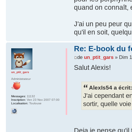
quand on connaît, e
J'ai un peu peur q
qu'il en soit, quelq
Re: E-book du 
de
un_ptit_gars
» Dim 1
Salut Alexis!
un_ptit_gars
Administrateur
AlexIs54 a écrit:
J'ai cependant en
Messages:
11132
Inscription:
Ven 23 Nov 2007 07:00
sortir, quelle voi
Localisation:
Toulouse
Deja je pense qu'il 