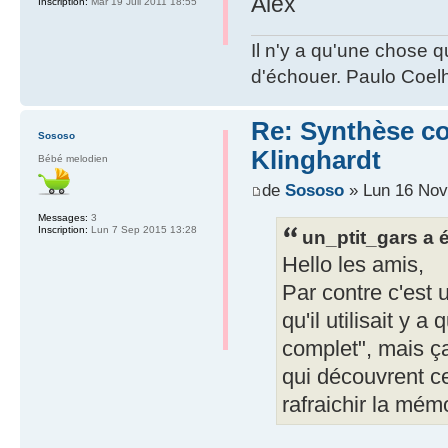
Alex
Inscription:
Mar 19 Juil 2011 18:55
Il n'y a qu'une chose q
d'échouer. Paulo Coel
Re: Synthèse co
Sososo
Klinghardt
Bébé melodien
de
Sososo
» Lun 16 Nov
Messages:
3
Inscription:
Lun 7 Sep 2015 13:28
un_ptit_gars a é
Hello les amis,
Par contre c'est 
qu'il utilisait y
complet", mais ç
qui découvrent ce
rafraichir la mém