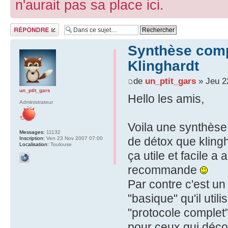
n'aurait pas sa place ici.
Répondre
Synthèse comp
Klinghardt
de
un_ptit_gars
» Jeu 2
un_ptit_gars
Hello les amis,
Administrateur
Voila une synthèse b
Messages:
11132
de détox que klinghar
Inscription:
Ven 23 Nov 2007 07:00
Localisation:
Toulouse
ça utile et facile 
recommande
Par contre c'est un
"basique" qu'il uti
"protocole complet
pour ceux qui déco