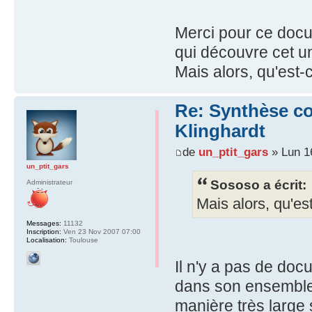
Merci pour ce docu
qui découvre cet u
Mais alors, qu'est-
Re: Synthèse co
Klinghardt
de
un_ptit_gars
» Lun 1
un_ptit_gars
Sososo a écrit:
Administrateur
Mais alors, qu'es
Messages:
11132
Inscription:
Ven 23 Nov 2007 07:00
Localisation:
Toulouse
Il n'y a pas de doc
dans son ensemble,
manière très large