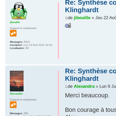
Re: Synthèse co
Klinghardt
de
jibouille
» Jeu 22 Aoû
jibouille
Support et modération
Messages:
2915
Inscription:
Lun 13 Aoû 2012 10:24
Localisation:
66
Re: Synthèse co
Klinghardt
de
Alexandra
» Lun 9 Ju
Merci beaucoup.
Alexandra
Support et modération
Bon courage à tous
Messages:
208