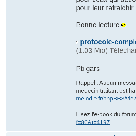
pour leur rafraichi
Bonne lecture
protocole-comple
(1.03 Mio) Télécha
Pti gars
Rappel : Aucun message 
médecin traitant est hab
melodie.fr/phpBB3/vi
Lisez l'e-book du foru
f=80&t=4197