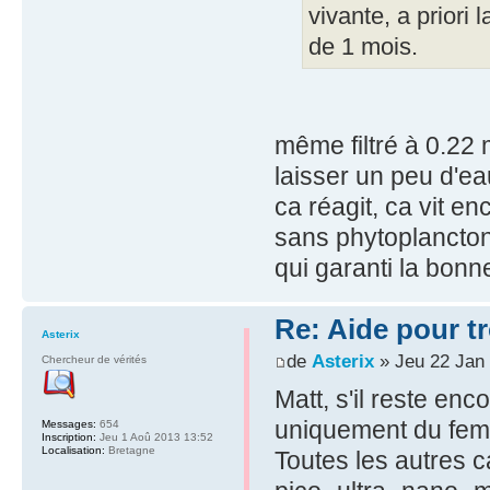
vivante, a priori
de 1 mois.
même filtré à 0.22 
laisser un peu d'ea
ca réagit, ca vit en
sans phytoplancton 
qui garanti la bonn
Re: Aide pour tr
Asterix
de
Asterix
» Jeu 22 Jan
Chercheur de vérités
Matt, s'il reste en
uniquement du femto
Messages:
654
Inscription:
Jeu 1 Aoû 2013 13:52
Localisation:
Bretagne
Toutes les autres ca