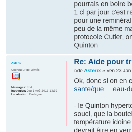
pourrais en boire b
1 cl par jour c'est 
pour une reminéral
peu de la même ma
protocole Cutler, 
Quinton
Re: Aide pour tr
Asterix
de
Asterix
» Ven 23 Jan
Chercheur de vérités
Ok, donc si on en c
sante/que ... eau-
Messages:
654
Inscription:
Jeu 1 Aoû 2013 13:52
Localisation:
Bretagne
- le Quinton hyper
souci, que la boutei
température idoine ;
devrait être en verr