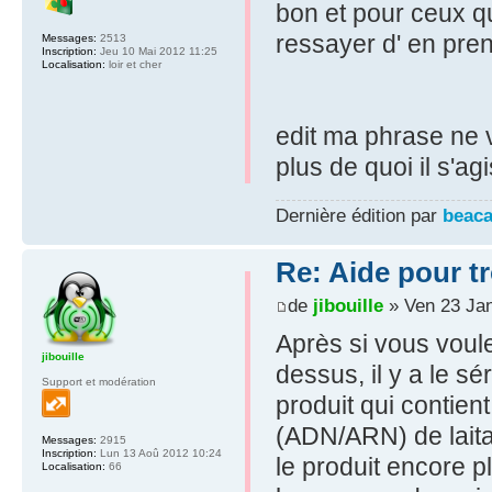
bon et pour ceux qu
ressayer d' en pre
Messages:
2513
Inscription:
Jeu 10 Mai 2012 11:25
Localisation:
loir et cher
edit ma phrase ne 
plus de quoi il s'ag
Dernière édition par
beac
Re: Aide pour tr
de
jibouille
» Ven 23 Jan
Après si vous voule
jibouille
dessus, il y a le s
Support et modération
produit qui contien
(ADN/ARN) de laita
Messages:
2915
Inscription:
Lun 13 Aoû 2012 10:24
le produit encore pl
Localisation:
66