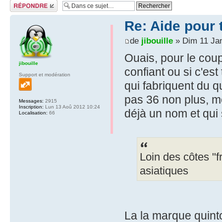
Répondre
Re: Aide pour 
de
jibouille
» Dim 11 Jan
Ouais, pour le coup
jibouille
confiant ou si c'es
Support et modération
qui fabriquent du qu
pas 36 non plus, m
Messages:
2915
Inscription:
Lun 13 Aoû 2012 10:24
déjà un nom et qui s
Localisation:
66
Loin des côtes "f
asiatiques
La la marque quinto