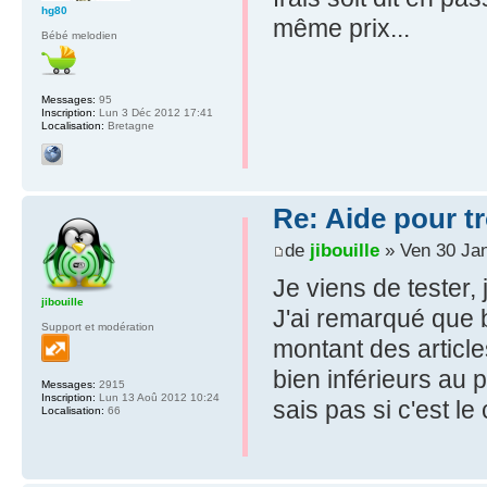
hg80
même prix...
Bébé melodien
Messages:
95
Inscription:
Lun 3 Déc 2012 17:41
Localisation:
Bretagne
Re: Aide pour tr
de
jibouille
» Ven 30 Jan
Je viens de tester, 
jibouille
J'ai remarqué que 
Support et modération
montant des article
bien inférieurs au 
Messages:
2915
Inscription:
Lun 13 Aoû 2012 10:24
sais pas si c'est le
Localisation:
66