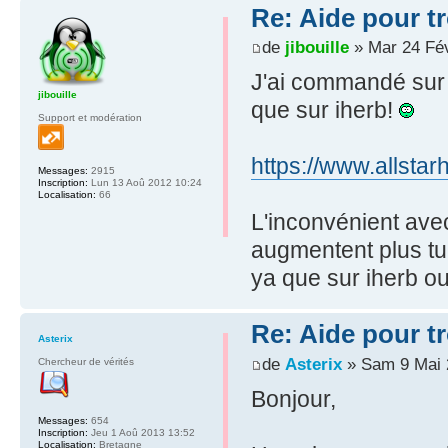
Re: Aide pour tr
de
jibouille
» Mar 24 Fé
J'ai commandé sur 
jibouille
que sur iherb!
Support et modération
https://www.allstar
Messages:
2915
Inscription:
Lun 13 Aoû 2012 10:24
Localisation:
66
L'inconvénient avec
augmentent plus tu
ya que sur iherb ou
Re: Aide pour tr
Asterix
de
Asterix
» Sam 9 Mai 
Chercheur de vérités
Bonjour,
Messages:
654
Inscription:
Jeu 1 Aoû 2013 13:52
Localisation:
Bretagne