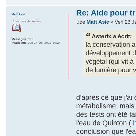
Re: Aide pour tr
Matt Asie
de
Matt Asie
» Ven 23 J
Chercheur de vérités
Asterix a écrit:
Messages:
691
la conservation a
Inscription:
Lun 14 Oct 2013 10:24
développement d
végétal (qui vit à
de lumière pour v
d'après ce que j'ai
métabolisme, mais
des tests ont été f
l'eau de Quinton (
h
conclusion que l'ea