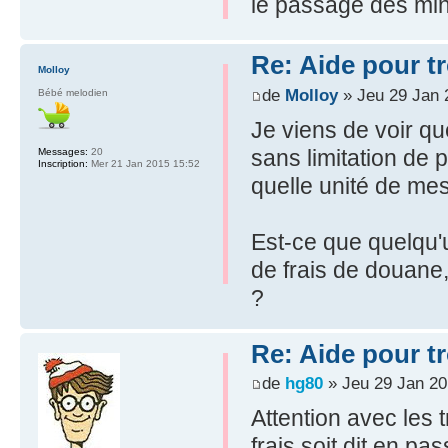
le passage des miné
Re: Aide pour tr
Molloy
de
Molloy
» Jeu 29 Jan 
Bébé melodien
Je viens de voir q
sans limitation de p
Messages:
20
Inscription:
Mer 21 Jan 2015 15:52
quelle unité de mes
Est-ce que quelqu'
de frais de douane,
?
Re: Aide pour tr
de
hg80
» Jeu 29 Jan 20
Attention avec les 
frais soit dit en pas