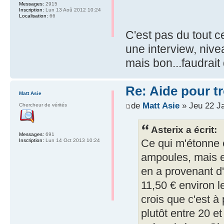
Messages:
2915
Inscription:
Lun 13 Aoû 2012 10:24
Localisation:
66
C'est pas du tout c
une interview, nive
mais bon...faudrait 
Re: Aide pour tr
Matt Asie
de
Matt Asie
» Jeu 22 J
Chercheur de vérités
Asterix a écrit:
Messages:
691
Ce qui m'étonne e
Inscription:
Lun 14 Oct 2013 10:24
ampoules, mais en
en a provenant d'
11,50 € environ l
crois que c'est à 
plutôt entre 20 e