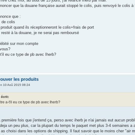
rrivé chez moi, au bout de 15 jours, j'ai relancé Iherb par mail.
noncer que la douane française aurait stoppé le colis, puis renvoyé le colis à l
nnonce que :
s de colis
 produit quand ils réceptionneront le colis+frais de port
st resté à la douane, je ne serai pas remboursé
débité sur mon compte
 vous?
-t'il eu ce type de pb avec Iherb?
rouver les produits
n 10 Aoû 2015 08:24
écrit:
tre a-t'il eu ce type de pb avec Iherb?
la première fois que j'entend ça, perso avec iherb je n'ai jamais eut aucun p
deja un peu plus, car la plupart du temps le paquet met plus 3-4 semaines a 
 as choisi dans les options de shipping. Il faut savoir que le moins cher "air