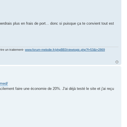
perdrais plus en frais de port... donc si puisque ça te convient tout est
rire un traitement-
www.forum-melodie.fr/phpBB3/viewtopic.php?f=53&t=2869
omed/
acilement faire une économie de 20%. J'ai déjà testé le site et j'ai reçu