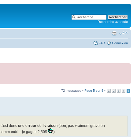
Recherche avancée
FAQ
Connexion
72 messages •
Page
5
sur
5
•
1
2
3
4
5
 c'est donc
une erreur de livraison
(bon, pas vraiment grave en
ui commandé... je gagne 2,50$
)