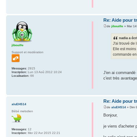
Re: Aide pour t
de
jibouille
» Mar 14 
nadia a écri
J'ai trouvé de 
jibouille
Elle est moins 
Support et modération
commande en 
Messages:
2915
J'en ai commandé et
Inscription:
Lun 13 Aoû 2012 10:24
Localisation:
66
c'est très avantag
Re: Aide pour t
aluEHS14
de
aluEHS14
» Dim 
Bébé melodien
Bonjour,
je viens d'acheter 
Messages:
12
Inscription:
Mer 22 Avr 2015 22:21