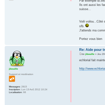
Par exemple la zeo
Ils ont aussi les 
suisse...
Voili voilou...Côt
sfb.
J'attends ma comm
Portez vous bien
Re: Aide pour t
de
jibouille
» Jeu 29
echlorial fait main
http://www.echlorial
jibouille
Support et modération
Messages:
2915
Inscription:
Lun 13 Aoû 2012 10:24
Localisation:
66