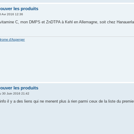
rouver les produits
 Avr 2016 12:36
tamine C, mon DMPS et ZnDTPA à Kehl en Allemagne, soit chez Hanauerland
drome d'Asperger
rouver les produits
u 30 Juin 2016 21:42
info il y a des liens qui ne menent plus à rien parmi ceux de la liste du premie