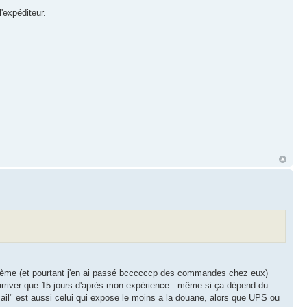
'expéditeur.
roblème (et pourtant j'en ai passé bccccccp des commandes chez eux)
arriver que 15 jours d'après mon expérience...même si ça dépend du
 mail" est aussi celui qui expose le moins a la douane, alors que UPS ou