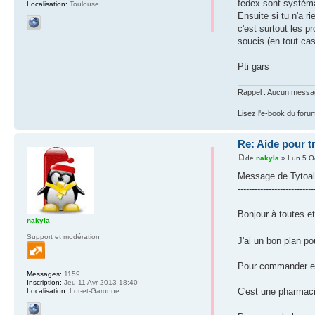
fedex sont systéma
Localisation:
Toulouse
Ensuite si tu n'a r
c'est surtout les 
soucis (en tout ca
Pti gars
Rappel : Aucun message 
Lisez l'e-book du foru
Re: Aide pour t
de
nakyla
» Lun 5 O
Message de Tytoa
---------------------------
Bonjour à toutes et
nakyla
Support et modération
J'ai un bon plan p
Pour commander en
Messages:
1159
Inscription:
Jeu 11 Avr 2013 18:40
C'est une pharmaci
Localisation:
Lot-et-Garonne