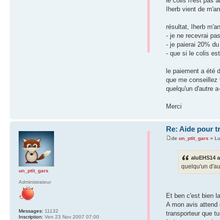
le colis n'est pas a
Iherb vient de m'an
résultat, Iherb m'a
- je ne recevrai pa
- je paierai 20% du
- que si le colis e
le paiement a été 
que me conseillez
quelqu'un d'autre a
Merci
Re: Aide pour t
de
un_ptit_gars
» Lu
aluEHS14 a 
quelqu'un d'au
un_ptit_gars
Administrateur
Et ben c'est bien 
A mon avis attend 
Messages:
11132
transporteur que tu
Inscription:
Ven 23 Nov 2007 07:00