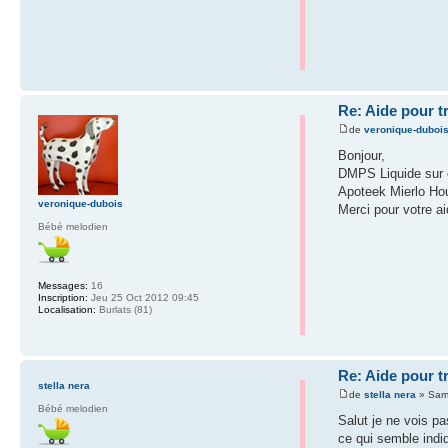
Re: Aide pour t
de
veronique-duboi
Bonjour,
DMPS Liquide sur 
Apoteek Mierlo Hou
veronique-dubois
Merci pour votre a
Bébé melodien
Messages:
16
Inscription:
Jeu 25 Oct 2012 09:45
Localisation:
Burlats (81)
Re: Aide pour t
stella nera
de
stella nera
» Sam
Bébé melodien
Salut je ne vois pa
ce qui semble indi