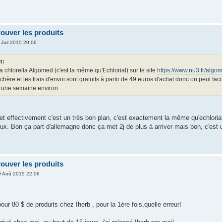
rouver les produits
Juil 2015 20:06
t:
la chlorella Algomed (c'est la même qu'Echlorial) sur le site
https://www.nu3.fr/algo
chère et les frais d'envoi sont gratuits à partir de 49 euros d'achat donc on peut fac
une semaine environ.
 effectivement c'est un très bon plan, c'est exactement la même qu'echlorial,
eux. Bon ça part d'allemagne donc ça met 2j de plus à arriver mais bon, c'est 
rouver les produits
9 Aoû 2015 22:06
pour 80 $ de produits chez Iherb , pour la 1ère fois,quelle erreur!