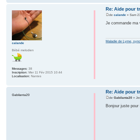
Re: Aide pour t
de
calande
» Sam 23
Je commande ma vi
Maladie de Lyme, syn
calande
Bébé melodien
Messages:
38
Inscription:
Mer 11 Fév 2015 10:44
Localisation:
Nantes
Re: Aide pour t
Gabilanta20
de
Gabilanta20
» Je
Bonjour juste pour 