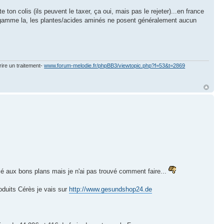
 ton colis (ils peuvent le taxer, ça oui, mais pas le rejeter)...en france
te gamme la, les plantes/acides aminés ne posent généralement aucun
rire un traitement-
www.forum-melodie.fr/phpBB3/viewtopic.php?f=53&t=2869
é aux bons plans mais je n'ai pas trouvé comment faire...
duits Cérès je vais sur
http://www.gesundshop24.de