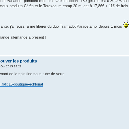
lite Panaceo "panaceo med plus Onko-support" 180 gélules est à 30,40€ au lie
fameux produits Cérès et le Taraxacum comp 20 ml est à 17,86€ + 11€ de frais 
é santé, j'ai réussi à me libérer du duo Tramadol/Paracétamol depuis 1 mois
ande allemande à présent !
rouver les produits
 Oct 2015 14:28
tenant de la spiruline sous tube de verre
.fr/fr/15-boutique-echlorial