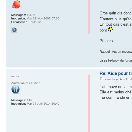
Gros gain dis donc
Messages:
11132
Inscription:
Ven 23 Nov 2007 07:00
D'autant plus qu'act
Localisation:
Toulouse
En tout cas c'est s
bon!
Pti gars
Rappel : Aucun message 
Lisez l'e-book du foru
Re: Aide pour t
nadia
de
nadia
» Sam 13 J
Animation et entraide
J'ai trouvé de la c
Elle est moins chèr
ma commande en u
Messages:
146
Inscription:
Mar 24 Juin 2014 20:49