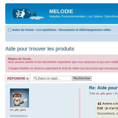
MELODIE
Maladies Environnementales, Les Options: Detoxifica
Index du forum
‹
Les synthèses
‹
Documents et téléchargements utiles
Aide pour trouver les produits
Règles du forum
Vous pouvez joindre ici les documents importants que vous disposez et qui sont relatifs
L'équipe d'admin se réserve cependant le droit de retirer tout document qui n'aurait pas
Répondre
Re: Aide pour
de
un_ptit_gars
» Sa
Asterix a éc
Edit : je n'ai r
un_ptit_gars
l'occurrence, 
Administrateur