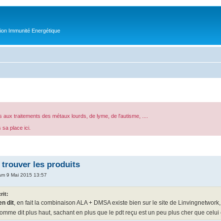
tion Immunité Energétique
 aux traitements des métaux lourds, de lyme, de l'autisme, ....
 sa place ici.
 trouver les produits
m 9 Mai 2015 13:57
rit:
ien dit
, en fait la combinaison ALA + DMSA existe bien sur le site de Linvingnetwork,
comme dit plus haut, sachant en plus que le pdt reçu est un peu plus cher que cel