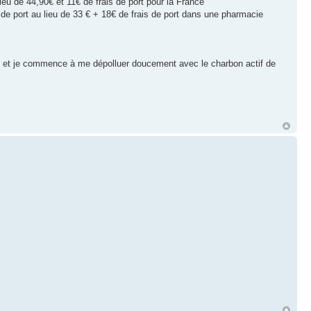
u de 44,90€ et 11€ de frais de port pour la France
de port au lieu de 33 € + 18€ de frais de port dans une pharmacie
et je commence à me dépolluer doucement avec le charbon actif de