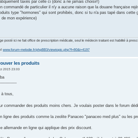
tiquement taxés par celle ci (donc a ne jamais choisir!)
ien commandé de particulier il n'y a aucune raison que la douane française rejète
produits type "hormones" qui sont prohibés, donc si tu n'a pas tapé dans cet
s de mon expérience)
posté ici ne fait office de prescription médicale, seul le médecin traitant est habilité à presc
m!
www.forum-melodie.fr/phpBB3/viewtopic.php?f=80&t=4197
rouver les produits
ct 2015 23:03
lba
--------------
 à tous,
our commander des produits moins chers. Je voulais poster dans le forum dédi
 ligne des produits comme la zeolite Panaceo "panaceo med plus" ou les pro
e allemande en ligne qui applique des prix discount.