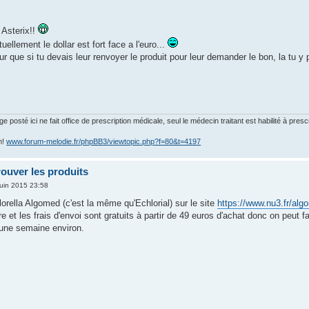
 Asterix!!
uellement le dollar est fort face a l'euro...
ur que si tu devais leur renvoyer le produit pour leur demander le bon, la tu y 
posté ici ne fait office de prescription médicale, seul le médecin traitant est habilité à presc
m!
www.forum-melodie.fr/phpBB3/viewtopic.php?f=80&t=4197
rouver les produits
uin 2015 23:58
hlorella Algomed (c'est la même qu'Echlorial) sur le site
https://www.nu3.fr/alg
e et les frais d'envoi sont gratuits à partir de 49 euros d'achat donc on peut f
ne semaine environ.