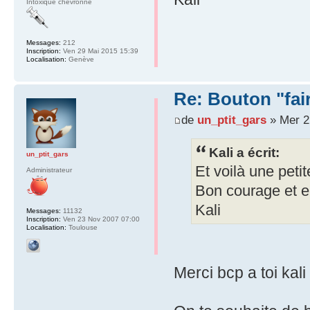
Intoxiqué chevronné
Messages:
212
Inscription:
Ven 29 Mai 2015 15:39
Localisation:
Genève
Re: Bouton "fa
de
un_ptit_gars
» Mer 2
Kali a écrit:
un_ptit_gars
Et voilà une petit
Administrateur
Bon courage et e
Kali
Messages:
11132
Inscription:
Ven 23 Nov 2007 07:00
Localisation:
Toulouse
Merci bcp a toi kal