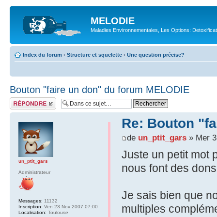
MELODIE
Maladies Environnementales, Les Options: Detoxifica
Index du forum
‹
Structure et squelette
‹
Une question précise?
Bouton "faire un don" du forum MELODIE
Répondre
Re: Bouton "f
de
un_ptit_gars
» Mer 3
Juste un petit mot 
un_ptit_gars
nous font des dons
Administrateur
Je sais bien que n
Messages:
11132
multiples compléme
Inscription:
Ven 23 Nov 2007 07:00
Localisation:
Toulouse