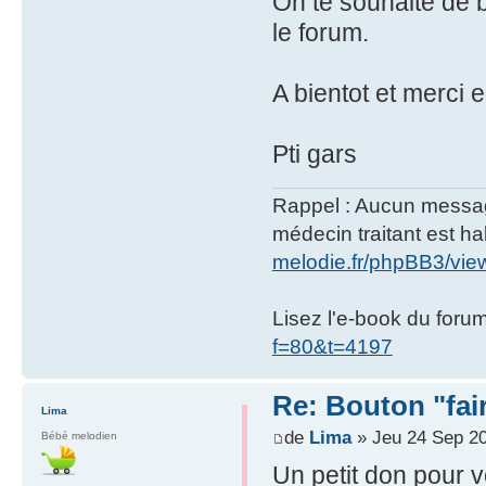
On te souhaite de 
le forum.
A bientot et merci
Pti gars
Rappel : Aucun message 
médecin traitant est hab
melodie.fr/phpBB3/vi
Lisez l'e-book du foru
f=80&t=4197
Re: Bouton "fa
Lima
de
Lima
» Jeu 24 Sep 20
Bébé melodien
Un petit don pour v