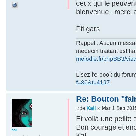
ceux qui le peuvent 
bienvenue...merci 
Pti gars
Rappel : Aucun message 
médecin traitant est hab
melodie.fr/phpBB3/vi
Lisez l'e-book du foru
f=80&t=4197
Re: Bouton "fa
de
Kali
» Mar 1 Sep 201
Et voilà une petite 
Bon courage et enc
Kali
Kali