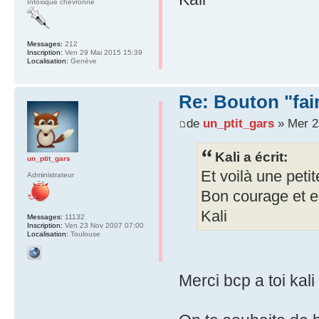
Intoxiqué chevronné
Messages:
212
Inscription:
Ven 29 Mai 2015 15:39
Localisation:
Genève
Re: Bouton "fa
de
un_ptit_gars
» Mer 2
Kali a écrit:
un_ptit_gars
Et voilà une petit
Administrateur
Bon courage et e
Kali
Messages:
11132
Inscription:
Ven 23 Nov 2007 07:00
Localisation:
Toulouse
Merci bcp a toi kal