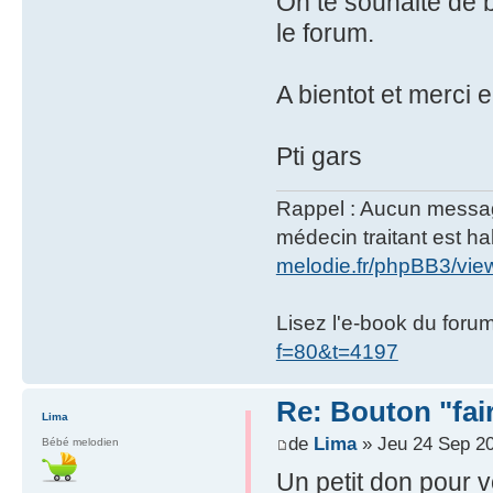
On te souhaite de 
le forum.
A bientot et merci
Pti gars
Rappel : Aucun message 
médecin traitant est hab
melodie.fr/phpBB3/vi
Lisez l'e-book du foru
f=80&t=4197
Re: Bouton "fa
Lima
de
Lima
» Jeu 24 Sep 20
Bébé melodien
Un petit don pour v