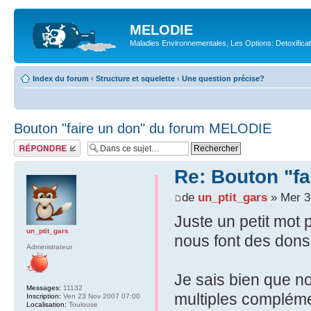
MELODIE
Maladies Environnementales, Les Options: Detoxifica
Index du forum
‹
Structure et squelette
‹
Une question précise?
Bouton "faire un don" du forum MELODIE
Répondre
Re: Bouton "f
de
un_ptit_gars
» Mer 3
Juste un petit mot 
un_ptit_gars
nous font des dons
Administrateur
Je sais bien que n
Messages:
11132
multiples compléme
Inscription:
Ven 23 Nov 2007 07:00
Localisation:
Toulouse