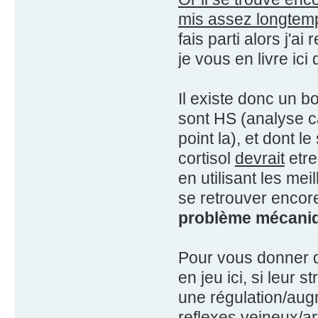
mis assez longtemp
fais parti alors j'a
je vous en livre ic
Il existe donc un 
sont HS (analyse ca
point la), et dont 
cortisol
devrait
etre
en utilisant les mei
se retrouver encore
problème mécaniqu
Pour vous donner q
en jeu ici, si leur s
une régulation/aug
reflexes veineux/ar