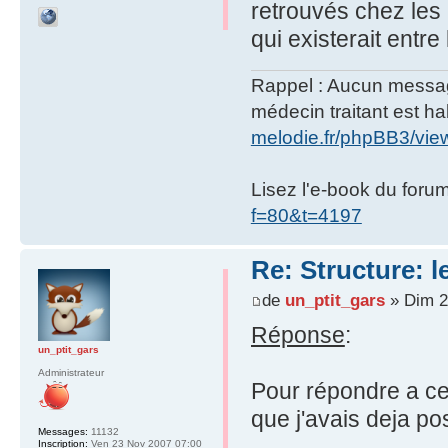
retrouvés chez les 
qui existerait entre
Rappel : Aucun message 
médecin traitant est hab
melodie.fr/phpBB3/vi
Lisez l'e-book du foru
f=80&t=4197
Re: Structure: l
de
un_ptit_gars
» Dim 2
Réponse
:
un_ptit_gars
Administrateur
Pour répondre a cet
que j'avais deja po
Messages:
11132
Inscription:
Ven 23 Nov 2007 07:00