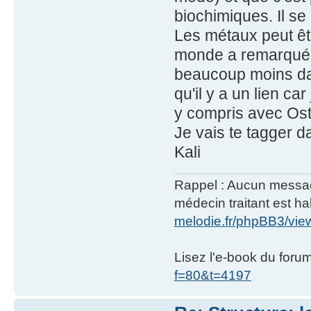
biochimiques. Il se
Les métaux peut êtr
monde a remarqué q
beaucoup moins dan
qu'il y a un lien c
y compris avec Os
Je vais te tagger da
Kali
Rappel : Aucun message 
médecin traitant est hab
melodie.fr/phpBB3/vi
Lisez l'e-book du foru
f=80&t=4197