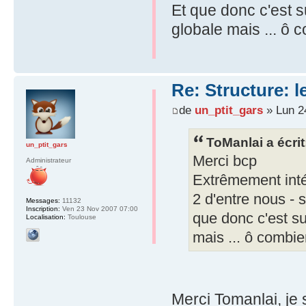
Et que donc c'est s
globale mais ... ô c
Re: Structure: l
de
un_ptit_gars
» Lun 2
ToManlai a écrit
un_ptit_gars
Merci bcp
Administrateur
Extrêmement inté
2 d'entre nous -
Messages:
11132
Inscription:
Ven 23 Nov 2007 07:00
que donc c'est su
Localisation:
Toulouse
mais ... ô combien
Merci Tomanlai, je s