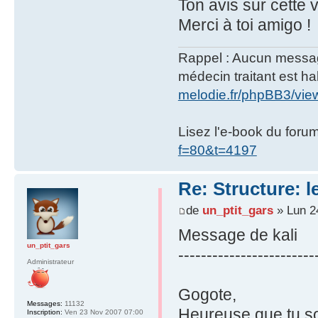
Ton avis sur cette
Merci à toi amigo !
Rappel : Aucun message 
médecin traitant est hab
melodie.fr/phpBB3/vi
Lisez l'e-book du foru
f=80&t=4197
Re: Structure: l
de
un_ptit_gars
» Lun 2
Message de kali
un_ptit_gars
------------------------
Administrateur
Gogote,
Messages:
11132
Heureuse que tu soi
Inscription:
Ven 23 Nov 2007 07:00