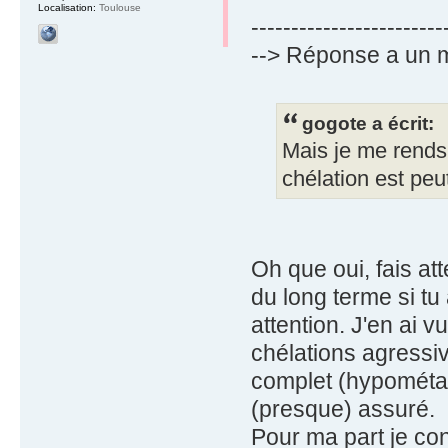
Localisation:
Toulouse
------------------------
--> Réponse a un 
gogote a écrit:
Mais je me rends 
chélation est peu
Oh que oui, fais a
du long terme si tu a
attention. J'en ai 
chélations agressi
complet (hypométab
(presque) assuré.
Pour ma part je con