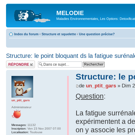
MELODIE
Maladies Environnementales, Les Options: Detoxifica
Index du forum
‹
Structure et squelette
‹
Une question précise?
Structure: le point bloquant ds la fatigue suréna
Répondre
Structure: le p
de
un_ptit_gars
» Dim 2
Question
:
un_ptit_gars
Administrateur
La fatigue surréna
expérimentent a de
Messages:
11132
on y associe les p
Inscription:
Ven 23 Nov 2007 07:00
Localisation:
Toulouse