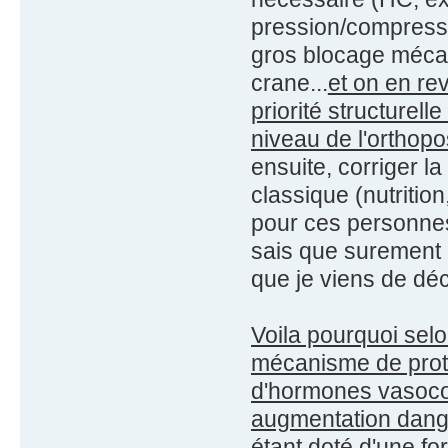
pression/compressi
gros blocage mécan
crane...
et on en re
priorité structurell
niveau de l'orthop
ensuite, corriger l
classique (nutritio
pour ces personnes 
sais que surement 
que je viens de déc
Voila pourquoi selo
mécanisme de prote
d'hormones vasocons
augmentation dange
étant doté d'une fo