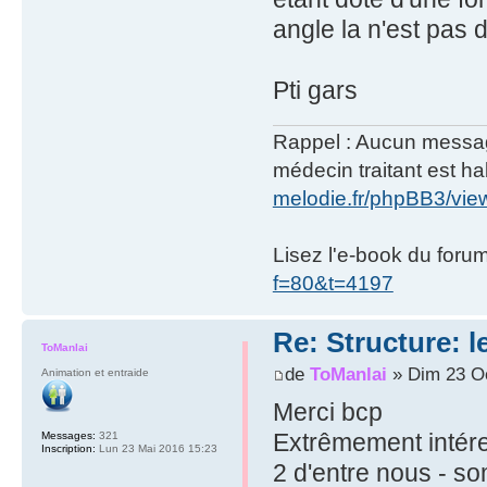
angle la n'est pas 
Pti gars
Rappel : Aucun message 
médecin traitant est hab
melodie.fr/phpBB3/vi
Lisez l'e-book du foru
f=80&t=4197
Re: Structure: l
ToManlai
de
ToManlai
» Dim 23 Oc
Animation et entraide
Merci bcp
Extrêmement intére
Messages:
321
Inscription:
Lun 23 Mai 2016 15:23
2 d'entre nous - s