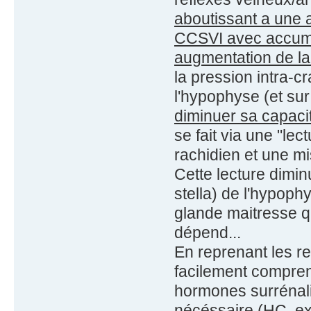
aboutissant a une 
CCSVI avec accumul
augmentation de la
la pression intra-c
l'hypophyse (et su
diminuer sa capaci
se fait via une "le
rachidien et une m
Cette lecture dimi
stella) de l'hypop
glande maitresse qu
dépend...
En reprenant les r
facilement compre
hormones surrénali
nécéssaire (HC, ext