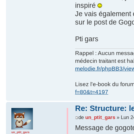
inspiré
Je vais également c
sur le post de Gogo
Pti gars
Rappel : Aucun message 
médecin traitant est hab
melodie.fr/phpBB3/vi
Lisez l'e-book du foru
f=80&t=4197
Re: Structure: l
de
un_ptit_gars
» Lun 2
Message de gogot
un_ptit_gars