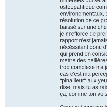
minérales qui sera
ostéopahtique comp
environementaux, al
résolution de ce prob
baissé sur une chéla
je m'efforce de pre
rapport n'est jamais
nécéssitant donc d'a
qui prend en consi
mettre des oeillèr
trop complexe n'a j
cas c'est ma percep
"pinailleur" aux ye
dise: mais tu as rais
ça, comme ton voisin