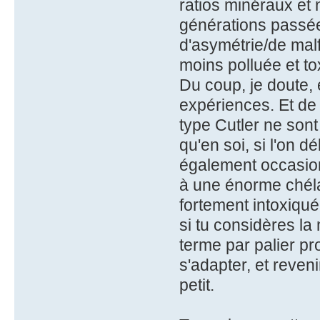
ratios minéraux et n
générations passée
d'asymétrie/de mal
moins polluée et to
Du coup, je doute,
expériences. Et de
type Cutler ne son
qu'en soi, si l'on
également occasion
à une énorme chéla
fortement intoxiqu
si tu considères l
terme par palier pr
s'adapter, et reveni
petit.