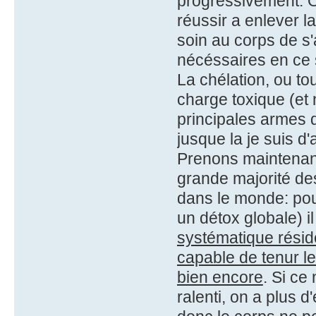
progressivement. O
réussir a enlever la
soin au corps de s'
nécéssaires en ce 
La chélation, ou to
charge toxique (et
principales armes q
jusque la je suis d'
Prenons maintenant
grande majorité de
dans le monde: pou
un détox globale) i
systématique réside 
capable de tenur l
bien encore
. Si ce
ralenti, on a plus 