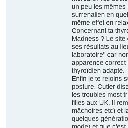
un peu les mêmes et
surrenalien en quel
même effet en rela
Concernant ta thyro
Madness ? Le site d
ses résultats au li
laboratoire" car no
apparence correct e
thyroïdien adapté.
Enfin je te rejoins 
posture. Cutler dis
les troubles most 
filles aux UK. Il 
mâchoires etc) et 
quelques génération
mode) et que c'est