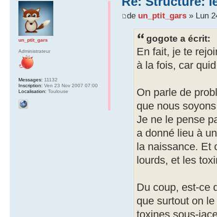
Re: Structure: l
de
un_ptit_gars
» Lun 2
gogote a écrit:
un_ptit_gars
En fait, je te re
Administrateur
à la fois, car qui
Messages:
11132
Inscription:
Ven 23 Nov 2007 07:00
On parle de prob
Localisation:
Toulouse
que nous soyons 
Je ne le pense pa
a donné lieu à u
la naissance. Et 
lourds, et les tox
Du coup, est-ce q
que surtout on le
toxines sous-jac