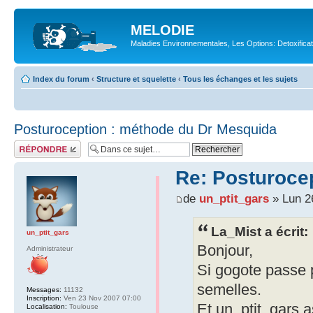
MELODIE
Maladies Environnementales, Les Options: Detoxifica
Index du forum
‹
Structure et squelette
‹
Tous les échanges et les sujets
Posturoception : méthode du Dr Mesquida
Répondre
Re: Posturoce
de
un_ptit_gars
» Lun 2
La_Mist a écrit:
un_ptit_gars
Bonjour,
Administrateur
Si gogote passe p
semelles.
Messages:
11132
Inscription:
Ven 23 Nov 2007 07:00
Et un_ptit_gars a
Localisation:
Toulouse