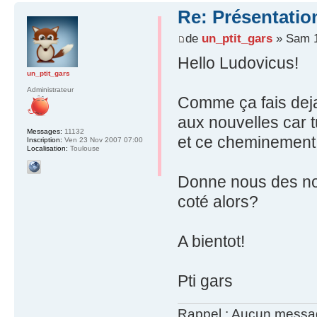
Re: Présentatio
de
un_ptit_gars
» Sam 1
Hello Ludovicus!
un_ptit_gars
Administrateur
Comme ça fais deja
aux nouvelles car t
Messages:
11132
et ce cheminement a
Inscription:
Ven 23 Nov 2007 07:00
Localisation:
Toulouse
Donne nous des no
coté alors?
A bientot!
Pti gars
Rappel : Aucun message 