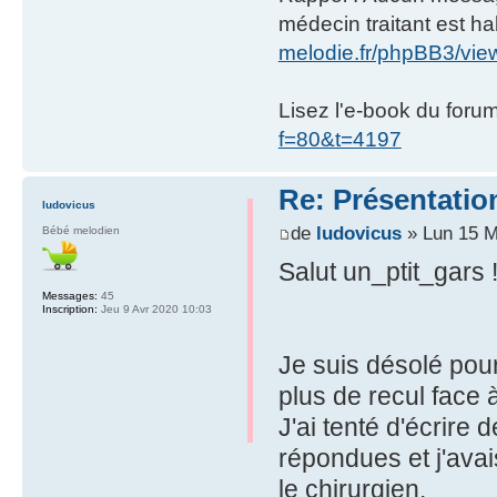
médecin traitant est hab
melodie.fr/phpBB3/vi
Lisez l'e-book du foru
f=80&t=4197
Re: Présentatio
ludovicus
de
ludovicus
» Lun 15 M
Bébé melodien
Salut un_ptit_gars 
Messages:
45
Inscription:
Jeu 9 Avr 2020 10:03
Je suis désolé pour 
plus de recul face à
J'ai tenté d'écrire
répondues et j'avai
le chirurgien.