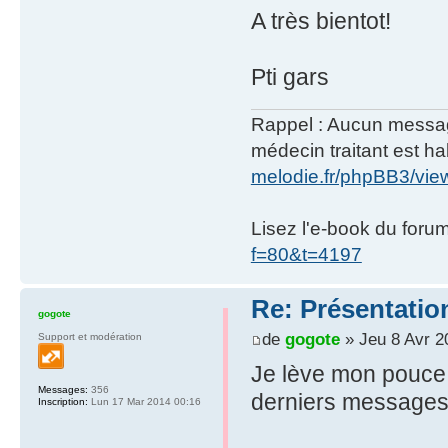
A très bientot!
Pti gars
Rappel : Aucun message 
médecin traitant est hab
melodie.fr/phpBB3/vi
Lisez l'e-book du foru
f=80&t=4197
Re: Présentatio
gogote
de
gogote
» Jeu 8 Avr 2
Support et modération
Je lève mon pouce 
Messages:
356
derniers messages
Inscription:
Lun 17 Mar 2014 00:16