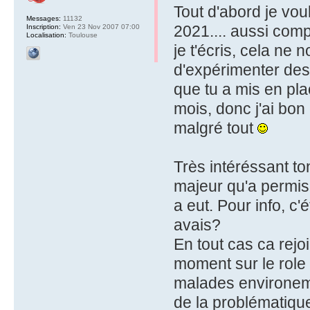
Tout d'abord je vou
Messages:
11132
2021.... aussi com
Inscription:
Ven 23 Nov 2007 07:00
Localisation:
Toulouse
je t'écris, cela ne
d'expérimenter des 
que tu a mis en pl
mois, donc j'ai bon
malgré tout
Très intéréssant ton
majeur qu'a permis 
a eut. Pour info, c'
avais?
En tout cas ca rejoi
moment sur le role 
malades environemen
de la problématique