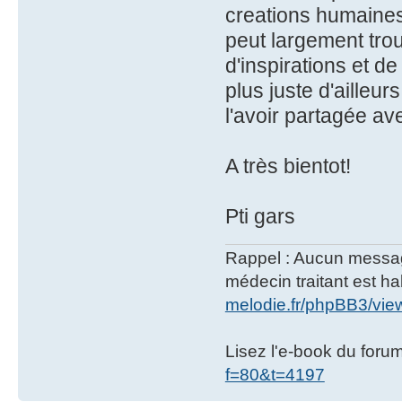
creations humaines
peut largement tro
d'inspirations et d
plus juste d'ailleur
l'avoir partagée a
A très bientot!
Pti gars
Rappel : Aucun message 
médecin traitant est hab
melodie.fr/phpBB3/vi
Lisez l'e-book du foru
f=80&t=4197