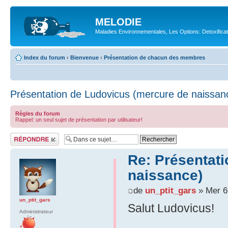
MELODIE
Maladies Environnementales, Les Options: Detoxifica
Index du forum
‹
Bienvenue
‹
Présentation de chacun des membres
Présentation de Ludovicus (mercure de naissan
Règles du forum
Rappel: un seul sujet de présentation par utilisateur!
Répondre
Re: Présentat
naissance)
de
un_ptit_gars
» Mer 6
un_ptit_gars
Salut Ludovicus!
Administrateur