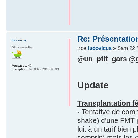
Re: Présentatio
ludovicus
de
ludovicus
» Sam 22 M
Bébé melodien
@un_ptit_gars @
Messages:
45
Inscription:
Jeu 9 Avr 2020 10:03
Update
Transplantation f
- Tentative de comm
shake) d'une FMT p
lui, à un tarif bien
compris) mais les d