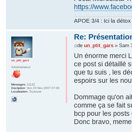
https://www.face
APOE 3/4 : Ici la détox s
Re: Présentatio
de
un_ptit_gars
» Sam 3
Un énorme merci Lu
un_ptit_gars
ce post si détaillé 
Administrateur
que tu suis , les d
espoirs sur les nou
Messages:
11132
Inscription:
Ven 23 Nov 2007 07:00
Localisation:
Toulouse
Dommage qu'on ait p
comme ça se fait su
bcp pour les posts 
Donc bravo, meme