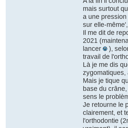
A la fin il con
mais surtout que
a une pression
sur elle-même',
Il me dit de re
2021 (maintenan
lancer
), selon
travail de l'orth
Là je me dis qu
zygomatiques, a
Mais je tique 
base du crâne, 
sens le problè
Je retourne le 
clairement, et 
l'orthodontie (