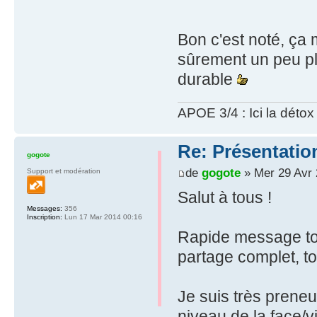
Bon c'est noté, ça m
sûrement un peu plu
durable
APOE 3/4 : Ici la détox s
Re: Présentatio
gogote
de
gogote
» Mer 29 Avr 
Support et modération
Salut à tous !
Messages:
356
Inscription:
Lun 17 Mar 2014 00:16
Rapide message tou
partage complet, to
Je suis très preneu
niveau de la face/v