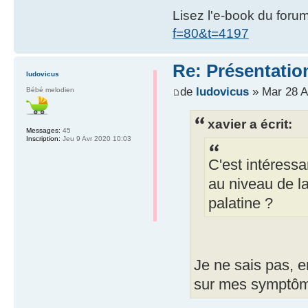
Lisez l'e-book du foru
f=80&t=4197
Re: Présentatio
ludovicus
de
ludovicus
» Mar 28 A
Bébé melodien
xavier a écrit:
Messages:
45
Inscription:
Jeu 9 Avr 2020 10:03
C'est intéressa
au niveau de la
palatine ?
Je ne sais pas, e
sur mes symptô