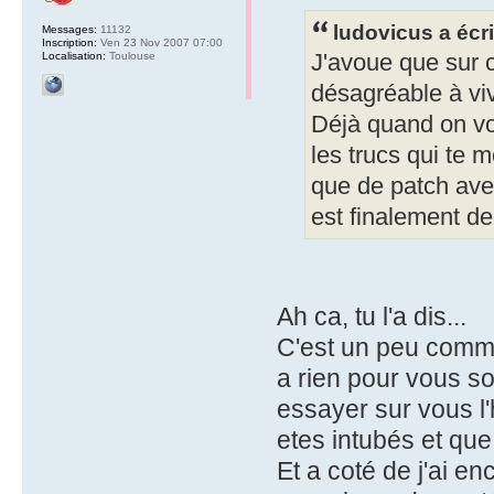
ludovicus a écri
Messages:
11132
Inscription:
Ven 23 Nov 2007 07:00
Localisation:
Toulouse
J'avoue que sur c
désagréable à vi
Déjà quand on voi
les trucs qui te 
que de patch avec
est finalement d
Ah ca, tu l'a dis...
C'est un peu comme l
a rien pour vous so
essayer sur vous l
etes intubés et qu
Et a coté de j'ai en