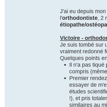
J'ai eu depuis mo
l'
orthodontiste
, 2
étiopathe/ostéopa
Victoire - orthodon
Je suis tombé sur
vraiment redonné fo
Quelques points en 
Il n'a pas tiqu
compris (même 
Premier rendez-
essayer de m'em
études scientif
!), et pris tot
similaires au m