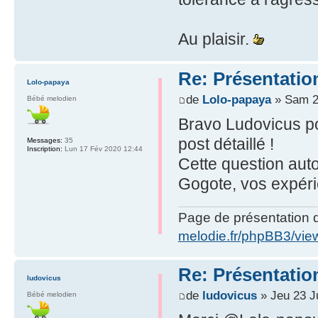
Au plaisir.
Re: Présentatio
Lolo-papaya
de
Lolo-papaya
» Sam 2
Bébé melodien
Bravo Ludovicus po
post détaillé !
Messages:
35
Inscription:
Lun 17 Fév 2020 12:44
Cette question aut
Gogote, vos expérie
Page de présentation 
melodie.fr/phpBB3/vie
Re: Présentatio
ludovicus
de
ludovicus
» Jeu 23 Ju
Bébé melodien