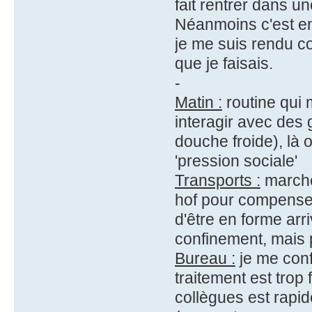
fait rentrer dans u
Néanmoins c'est en 
je me suis rendu c
que je faisais.
-
Matin :
routine qui 
interagir avec des 
douche froide), là 
'pression sociale'
Transports :
marche 
hof pour compenser 
d'être en forme arr
confinement, mais 
Bureau :
je me conf
traitement est trop 
collègues est rapide