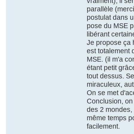
vraiment), il ser
parallèle (merc
postulat dans 
pose du MSE per
libérant certain
Je propose ça 
est totalement 
MSE. (il m'a co
étant petit grâ
tout dessus. Se
miraculeux, aut
On se met d'acc
Conclusion, on 
des 2 mondes, 
même temps pou
facilement.