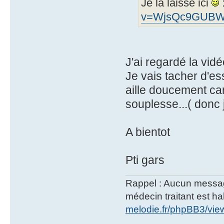
Je la laisse ici
v=WjsQc9GUB
J'ai regardé la vidé
Je vais tacher d'es
aille doucement ca
souplesse...( donc 
A bientot
Pti gars
Rappel : Aucun message 
médecin traitant est hab
melodie.fr/phpBB3/vi