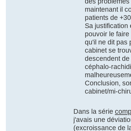
des problèmes 
maintenant il c
patients de +3
Sa justificati
pouvoir le fair
qu'il ne dit pa
cabinet se trou
descendent de l
céphalo-rachidi
malheureusemen
Conclusion, son
cabinet/mi-chir
Dans la série
comp
j'avais une déviati
(excroissance de la