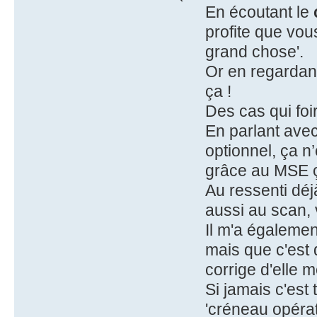
En écoutant le
profite que vous
grand chose'.
Or en regardant
ça !
Des cas qui foir
En parlant ave
optionnel, ça 
grâce au MSE ça
Au ressenti déj
aussi au scan, v
Il m'a égaleme
mais que c'est 
corrige d'elle 
Si jamais c'est 
'créneau opérati