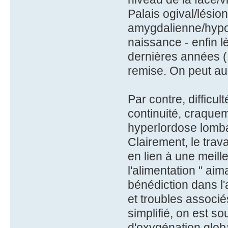
Palais ogival/lésion
amygdalienne/hypop
naissance - enfin lè
dernières années ( 
remise. On peut aus
Par contre, difficu
continuité, craque
hyperlordose lombair
Clairement, le trav
en lien à une meill
l'alimentation " ai
bénédiction dans l
et troubles associé
simplifié, on est s
d'oxygénation glo