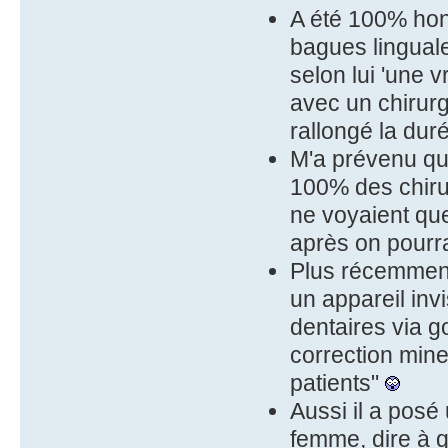
A été 100% hon
bagues linguale
selon lui 'une 
avec un chirur
rallongé la dur
M'a prévenu que
100% des chirur
ne voyaient que
après on pourra
Plus récemment 
un appareil inv
dentaires via go
correction mineu
patients"
Aussi il a posé
femme, dire à que