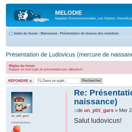
MELODIE
Maladies Environnementales, Les Options: Detoxifica
Index du forum
‹
Bienvenue
‹
Présentation de chacun des membres
Présentation de Ludovicus (mercure de naissan
Règles du forum
Rappel: un seul sujet de présentation par utilisateur!
Répondre
Re: Présentat
naissance)
de
un_ptit_gars
» Mer 2
un_ptit_gars
Salut ludovicus!
Administrateur