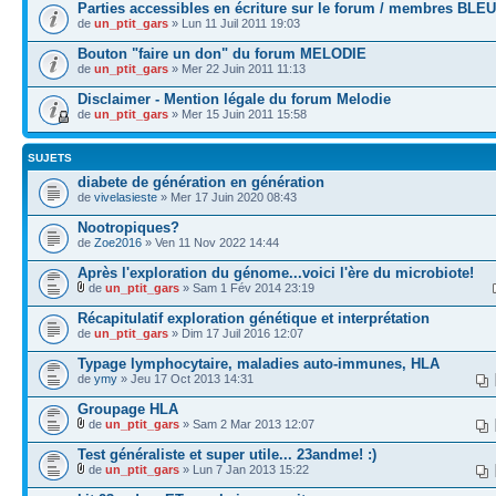
Parties accessibles en écriture sur le forum / membres BLEU
de
un_ptit_gars
» Lun 11 Juil 2011 19:03
Bouton "faire un don" du forum MELODIE
de
un_ptit_gars
» Mer 22 Juin 2011 11:13
Disclaimer - Mention légale du forum Melodie
de
un_ptit_gars
» Mer 15 Juin 2011 15:58
SUJETS
diabete de génération en génération
de
vivelasieste
» Mer 17 Juin 2020 08:43
Nootropiques?
de
Zoe2016
» Ven 11 Nov 2022 14:44
Après l'exploration du génome...voici l'ère du microbiote!
de
un_ptit_gars
» Sam 1 Fév 2014 23:19
Récapitulatif exploration génétique et interprétation
de
un_ptit_gars
» Dim 17 Juil 2016 12:07
Typage lymphocytaire, maladies auto-immunes, HLA
de
ymy
» Jeu 17 Oct 2013 14:31
Groupage HLA
de
un_ptit_gars
» Sam 2 Mar 2013 12:07
Test généraliste et super utile... 23andme! :)
de
un_ptit_gars
» Lun 7 Jan 2013 15:22