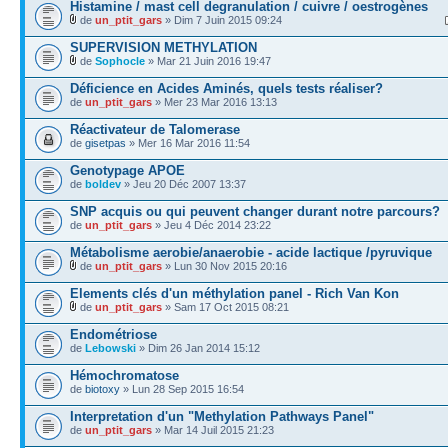
Histamine / mast cell degranulation / cuivre / oestrogènes
de
un_ptit_gars
» Dim 7 Juin 2015 09:24
SUPERVISION METHYLATION
de
Sophocle
» Mar 21 Juin 2016 19:47
Déficience en Acides Aminés, quels tests réaliser?
de
un_ptit_gars
» Mer 23 Mar 2016 13:13
Réactivateur de Talomerase
de
gisetpas
» Mer 16 Mar 2016 11:54
Genotypage APOE
de
boldev
» Jeu 20 Déc 2007 13:37
SNP acquis ou qui peuvent changer durant notre parcours?
de
un_ptit_gars
» Jeu 4 Déc 2014 23:22
Métabolisme aerobie/anaerobie - acide lactique /pyruvique
de
un_ptit_gars
» Lun 30 Nov 2015 20:16
Elements clés d'un méthylation panel - Rich Van Kon
de
un_ptit_gars
» Sam 17 Oct 2015 08:21
Endométriose
de
Lebowski
» Dim 26 Jan 2014 15:12
Hémochromatose
de
biotoxy
» Lun 28 Sep 2015 16:54
Interpretation d'un "Methylation Pathways Panel"
de
un_ptit_gars
» Mar 14 Juil 2015 21:23