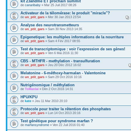
kit 23andme ET prochain summit
de
canaribaby
» Mar 25 Juil 2017 08:26
Activateur de la télomérase: le produit "miracle"?
de
un_ptit_gars
» Mer 30 Jan 2013 23:54
Analyse des neurotransmetteurs
de
un_ptit_gars
» Sam 30 Nov 2013 14:35
Epigenetique: les multiples informations de la nourriture
de
un_ptit_gars
» Sam 4 Fév 2017 08:55
Test de transcriptomique : voir l'expression de ses gènes!
de
un_ptit_gars
» Ven 6 Mai 2016 11:30
CBS - MTHFR - methylation - transulfuration
de
un_ptit_gars
» Jeu 20 Déc 2012 16:02
Melatonine - 6-méthoxy-harmalan - Valentonine
de
un_ptit_gars
» Sam 29 Oct 2016 10:16
Nutrigénomique / méthylation
de
ToManlai
» Dim 2 Oct 2016 14:31
HPU/KPU
de
kate
» Jeu 11 Mar 2010 20:10
Protocole pour traiter la rétention des phosphates
de
un_ptit_gars
» Lun 14 Oct 2013 20:16
Test génétique pour syndrome marfan ?
de
marfansyndrome
» Ven 22 Juil 2016 01:40