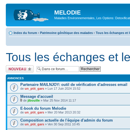
MELODIE
Maladies Environnementales, Les Options: Detoxifica
Index du forum
‹
Patrimoine génétique des malades
‹
Tous les échanges et l
Tous les échanges et le
Ecrire un nouveau
sujet
ANNONCES
Partenaire MAILNJOY: outil de vérification d'adresses email
de
un_ptit_gars
» Lun 17 Juin 2024 15:52
Message d'accueil
de
jibouille
» Mar 25 Nov 2014 11:17
E-book du forum Melodie
de
un_ptit_gars
» Mer 20 Mar 2013 20:32
Composition actuelle de l'équipe d'admin du forum
de
un_ptit_gars
» Ven 30 Sep 2011 10:45