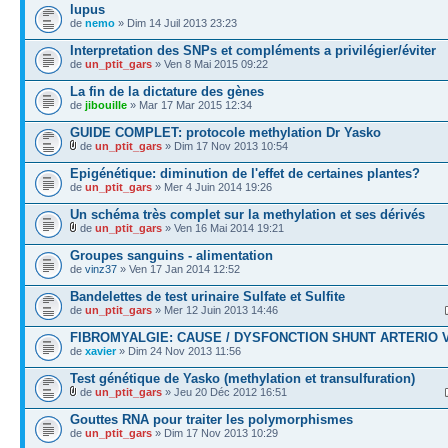
lupus
de
nemo
» Dim 14 Juil 2013 23:23
Interpretation des SNPs et compléments a privilégier/éviter
de
un_ptit_gars
» Ven 8 Mai 2015 09:22
La fin de la dictature des gènes
de
jibouille
» Mar 17 Mar 2015 12:34
GUIDE COMPLET: protocole methylation Dr Yasko
de
un_ptit_gars
» Dim 17 Nov 2013 10:54
Epigénétique: diminution de l'effet de certaines plantes?
de
un_ptit_gars
» Mer 4 Juin 2014 19:26
Un schéma très complet sur la methylation et ses dérivés
de
un_ptit_gars
» Ven 16 Mai 2014 19:21
Groupes sanguins - alimentation
de
vinz37
» Ven 17 Jan 2014 12:52
Bandelettes de test urinaire Sulfate et Sulfite
de
un_ptit_gars
» Mer 12 Juin 2013 14:46
FIBROMYALGIE: CAUSE / DYSFONCTION SHUNT ARTERIO 
de
xavier
» Dim 24 Nov 2013 11:56
Test génétique de Yasko (methylation et transulfuration)
de
un_ptit_gars
» Jeu 20 Déc 2012 16:51
Gouttes RNA pour traiter les polymorphismes
de
un_ptit_gars
» Dim 17 Nov 2013 10:29