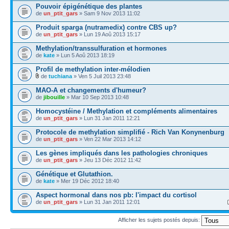
Pouvoir épigénétique des plantes
de
un_ptit_gars
» Sam 9 Nov 2013 11:02
Produit sparga (nutramedix) contre CBS up?
de
un_ptit_gars
» Lun 19 Aoû 2013 15:17
Methylation/transsulfuration et hormones
de
kate
» Lun 5 Aoû 2013 18:19
Profil de methylation inter-mélodien
de
tuchiana
» Ven 5 Juil 2013 23:48
MAO-A et changements d'humeur?
de
jibouille
» Mar 10 Sep 2013 10:48
Homocystéine / Methylation et compléments alimentaires
de
un_ptit_gars
» Lun 31 Jan 2011 12:21
Protocole de methylation simplifié - Rich Van Konynenburg
de
un_ptit_gars
» Ven 22 Mar 2013 14:12
Les gènes impliqués dans les pathologies chroniques
de
un_ptit_gars
» Jeu 13 Déc 2012 11:42
Génétique et Glutathion.
de
kate
» Mer 19 Déc 2012 18:40
Aspect hormonal dans nos pb: l'impact du cortisol
de
un_ptit_gars
» Lun 31 Jan 2011 12:01
Afficher les sujets postés depuis: