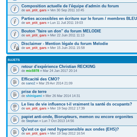
Composition actuelle de l'équipe d'admin du forum
de
un_ptit_gars
» Ven 30 Sep 2011 10:45
Parties accessibles en écriture sur le forum / membres BLEU
de
un_ptit_gars
» Lun 11 Juil 2011 19:03
Bouton "faire un don" du forum MELODIE
de
un_ptit_gars
» Mer 22 Juin 2011 11:13
Disclaimer - Mention légale du forum Melodie
de
un_ptit_gars
» Mer 15 Juin 2011 15:58
SUJETS
retour d'expérience Christian RECKING
de
mic5978
» Mar 24 Jan 2017 20:14
Efficacité des CMO?
de
sano2
» Mar 29 Avr 2014 21:09
prise de terre
de
shinigami
» Mer 26 Mar 2014 14:31
Le lieu de vie influence t-il vraiment la santé ds ocupants?
de
un_ptit_gars
» Mer 19 Sep 2012 17:39
papiet anti-onde, Biorupteurs, memon ou encore orgonites
de
Stephan
» Lun 7 Oct 2013 14:56
Qu'est ce qui rend hypersensible aux ondes (EHS)?
de
un_ptit_gars
» Mer 19 Sep 2012 16:54