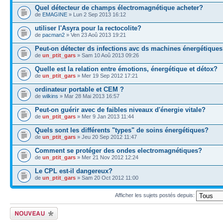
Quel détecteur de champs électromagnétique acheter?
de
EMAGINE
» Lun 2 Sep 2013 16:12
utiliser l'Asyra pour la rectocolite?
de
pacman2
» Ven 23 Aoû 2013 19:21
Peut-on détecter ds infections avc ds machines énergétique
de
un_ptit_gars
» Sam 10 Aoû 2013 09:26
Quelle est la relation entre émotions, énergétique et détox?
de
un_ptit_gars
» Mer 19 Sep 2012 17:21
ordinateur portable et CEM ?
de
wilkins
» Mar 28 Mai 2013 16:57
Peut-on guérir avec de faibles niveaux d'énergie vitale?
de
un_ptit_gars
» Mer 9 Jan 2013 11:44
Quels sont les différents "types" de soins énergétiques?
de
un_ptit_gars
» Jeu 20 Sep 2012 11:47
Comment se protéger des ondes electromagnétiques?
de
un_ptit_gars
» Mer 21 Nov 2012 12:24
Le CPL est-il dangereux?
de
un_ptit_gars
» Sam 20 Oct 2012 11:00
Afficher les sujets postés depuis:
Ecrire un nouveau
sujet