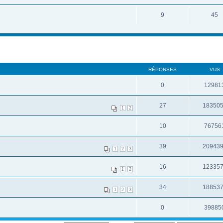
9
45
RÉPONSES
VUS
0
12981
27
18350
1
2
10
76756
39
20943
1
2
3
16
12335
1
2
34
18853
1
2
3
0
39885