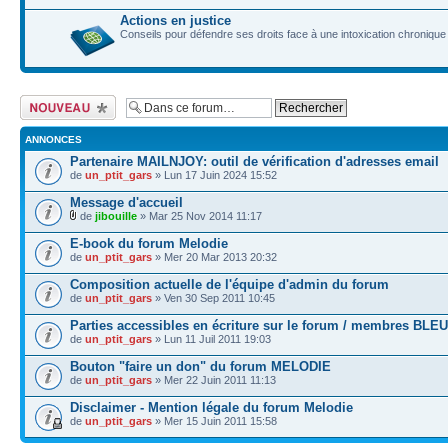
Actions en justice
Conseils pour défendre ses droits face à une intoxication chronique
Ecrire un nouveau
sujet
ANNONCES
Partenaire MAILNJOY: outil de vérification d'adresses email
de
un_ptit_gars
» Lun 17 Juin 2024 15:52
Message d'accueil
de
jibouille
» Mar 25 Nov 2014 11:17
E-book du forum Melodie
de
un_ptit_gars
» Mer 20 Mar 2013 20:32
Composition actuelle de l'équipe d'admin du forum
de
un_ptit_gars
» Ven 30 Sep 2011 10:45
Parties accessibles en écriture sur le forum / membres BLEU
de
un_ptit_gars
» Lun 11 Juil 2011 19:03
Bouton "faire un don" du forum MELODIE
de
un_ptit_gars
» Mer 22 Juin 2011 11:13
Disclaimer - Mention légale du forum Melodie
de
un_ptit_gars
» Mer 15 Juin 2011 15:58