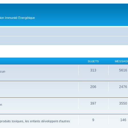
tion Immunité Energétique
SUJETS
MESSAG
313
5616
acun
206
2476
397
3550
on
9
146
produits toxiques, les enfants développent d'autres