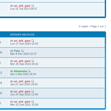
de
un_ptit_gars
Lun 15 Juil 2013 09:37
0 sujets • Page
1
sur
1
DERNIER MESSAGE
de
un_ptit_gars
3
Lun 17 Juin 2024 15:52
de
Patts
58
Mer 8 Fév 2023 22:37
de
un_ptit_gars
1
Mer 25 Sep 2019 20:42
de
Alexandra
93
Ven 1 Mai 2020 18:34
de
un_ptit_gars
79
Jeu 21 Jan 2016 18:02
de
un_ptit_gars
78
Jeu 24 Sep 2015 12:06
de
un_ptit_gars
0
Mer 15 Juin 2011 15:58