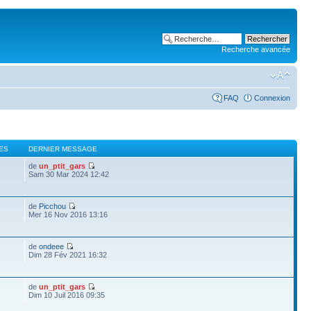
Recherche avancée
FAQ
Connexion
ES
DERNIER MESSAGE
de
un_ptit_gars
Sam 30 Mar 2024 12:42
de
Picchou
Mer 16 Nov 2016 13:16
de
ondeee
Dim 28 Fév 2021 16:32
de
un_ptit_gars
Dim 10 Juil 2016 09:35